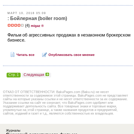
МАРТ 10, 2018 05:09
: Бойлерная (boiler room)
(4)
migaz ®
Фильм об агрессивных продажах в незаконном брокерском
бизнесе.
Читать все
Опубликовать свое мнение
Стр. 1
Следующая
ОТКАЗ ОТ ОТВЕТСТВЕННОСТИ: BakuPages.com (Baku.ru) не несет
ответственности за содержимое этой страницы. BakuPages.com не представляет
сайты на которые указаны ссылки и не несет ответственности за их содержание.
Указание ссылки на сайт не означает, что BakuPages.com одобряет или
поддерживает деятельность сайта. Все товарные знаки и торговые марки,
упомянутые на этой странице, а также названия продуктов и предприятий,
сайтов, изданий и газет и т.д., являются собственностью их владельцев.
Журналы