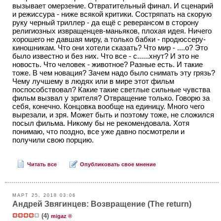
вызывает омерзение. Отвратительный финал. И сценарий
и режиссура - ниже всякой критики. Состряпать на скорую
руку черный триллер - да ещё с реверансом в сторону
религиозных извращенцев-маньяков, плохая идея. Ничего
хорошего не давшая миру, а только бабки - продюссеру-
киношникам. Что они хотели сказать? Что мир - ....о? Это
было известно и без них. Что все - с......хнут? И это не
новость. Что человек - животное? Разные есть. И такие
тоже. В чем новация? Зачем надо было снимать эту грязь?
Чему лучшему в людях или в мире этот фильм
поспособствовал? Какие такие светлые сильные чувства
фильм вызвал у зрителя? Отвращение только. Говорю за
себя, конечно. Концовка вообще на единицу. Много чего
вырезали, и зря. Может быть и поэтому тоже, не сложился
посыл фильма. Никому бы не рекомендовала. Хотя
понимаю, что поздно, все уже давно посмотрели и
получили свою порцию.
Читать все
Опубликовать свое мнение
МАРТ 25, 2018 03:06
Андрей Звягинцев: Возвращение (The return)
(4)
migaz ®