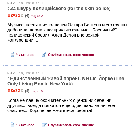
МАРТ 10, 2018 05:10
: За шкуру полицейского (for the skin police)
(4)
migaz ®
Музыка, песня в исполнении Оскара Бентона и его группы,
добавила шарма к восприятию фильма. "Боевичный"
полицейский боевик. Ален Делон вне всякой
конкуренции....
Читать все
Опубликовать свое мнение
МАРТ 10, 2018 05:10
: Единственный живой парень в Нью-Йорке (The
Only Living Boy in New York)
(4)
migaz ®
Когда не даешь окончательных оценок ни себе, ни
другим.... всегда появится ещё один шанс на личное
счастье.... Короче, не жмотьтесь, ребята!
Читать все
Опубликовать свое мнение