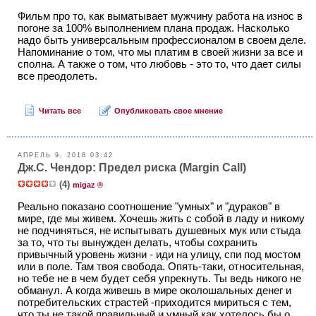
Фильм про то, как выматывает мужчину работа на износ в
погоне за 100% выполнением плана продаж. Насколько
надо быть универсальным профессионалом в своем деле.
Напоминание о том, что мы платим в своей жизни за все и
сполна. А также о том, что любовь - это то, что дает силы
все преодолеть.
Читать все
Опубликовать свое мнение
АПРЕЛЬ 9, 2018 03:42
Дж.С. Чендор: Предел риска (Margin Call)
(4)
migaz ®
Реально показано соотношение "умных" и "дураков" в
мире, где мы живем. Хочешь жить с собой в ладу и никому
не подчиняться, не испытывать душевных мук или стыда
за то, что ты вынужден делать, чтобы сохранить
привычный уровень жизни - иди на улицу, спи под мостом
или в поле. Там твоя свобода. Опять-таки, относительная,
но тебе не в чем будет себя упрекнуть. Ты ведь никого не
обманул. А когда живешь в мире околошальных денег и
потребительских страстей -приходится мириться с тем,
что ты не такой правильный и умный как хотелось бы о