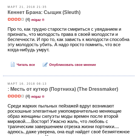
МАРТ 21, 2018 21:35
Кеннет Брана: Сыщик (Sleuth)
(4)
migaz ®
Про то, как трудно старости смириться с увяданием и
признать, что молодость права в своей молодости и
беспечности. И про то, как зависть к молодости способна
эту молодость убить. А надо просто помнить, что все
когда-нибудь умрут.
Читать все
Опубликовать свое мнение
МАРТ 16, 2018 06:13
: Месть от кутюр (Портниха) (The Dressmaker)
(4)
migaz ®
Среди жарких пыльных пейзажей вдруг возникают
роскошные элегантные умопомрачительно меняющие
образ женщины силуэты моды времен после второй
мировой.....Восторг! Ужасно жаль, что любовь с
трагическим завершением отрезка жизни портнихи....
адеюсь, даже уверена, она ещё найдет своё безмятежное