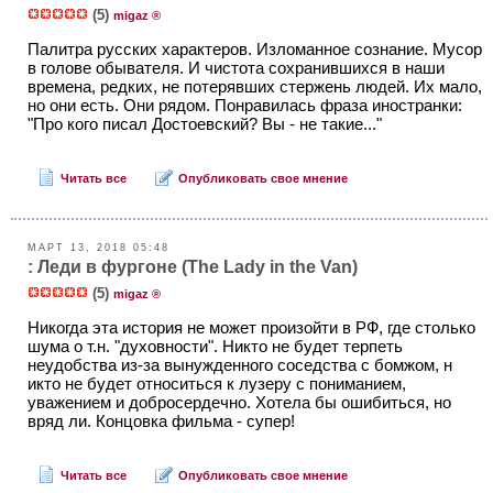
(5)
migaz ®
Палитра русских характеров. Изломанное сознание. Мусор
в голове обывателя. И чистота сохранившихся в наши
времена, редких, не потерявших стержень людей. Их мало,
но они есть. Они рядом. Понравилась фраза иностранки:
"Про кого писал Достоевский? Вы - не такие..."
Читать все
Опубликовать свое мнение
МАРТ 13, 2018 05:48
: Леди в фургоне (The Lady in the Van)
(5)
migaz ®
Никогда эта история не может произойти в РФ, где столько
шума о т.н. "духовности". Никто не будет терпеть
неудобства из-за вынужденного соседства с бомжом, н
икто не будет относиться к лузеру с пониманием,
уважением и добросердечно. Хотела бы ошибиться, но
вряд ли. Концовка фильма - супер!
Читать все
Опубликовать свое мнение