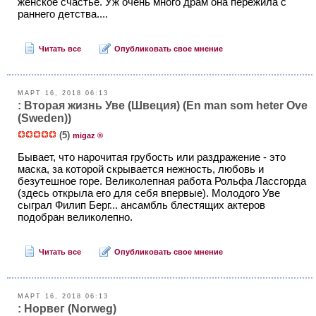
женское счастье. Уж очень много драм она пережила с
раннего детства....
Читать все
Опубликовать свое мнение
МАРТ 16, 2018 06:13
: Вторая жизнь Уве (Швеция) (En man som heter Ove
(Sweden))
(5)
migaz ®
Бывает, что нарочитая грубость или раздражение - это
маска, за которой скрывается нежность, любовь и
безутешное горе. Великолепная работа Рольфа Лассгорда
(здесь открыла его для себя впервые). Молодого Уве
сыграл Филип Берг... ансамбль блестящих актеров
подобран великолепно.
Читать все
Опубликовать свое мнение
МАРТ 16, 2018 06:13
: Норвег (Norweg)