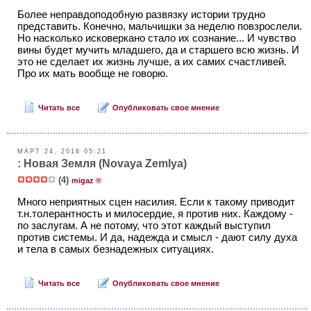
Более неправдоподобную развязку истории трудно
представить. Конечно, мальчишки за неделю повзрослели.
Но насколько исковеркано стало их сознание... И чувство
вины будет мучить младшего, да и старшего всю жизнь. И
это не сделает их жизнь лучше, а их самих счастливей.
Про их мать вообще не говорю.
Читать все
Опубликовать свое мнение
МАРТ 24, 2018 05:21
: Новая Земля (Novaya Zemlya)
(4)
migaz ®
Много неприятных сцен насилия. Если к такому приводит
т.н.толерантность и милосердие, я против них. Каждому -
по заслугам. А не потому, что этот каждый выступил
против системы. И да, надежда и смысл - дают силу духа
и тела в самых безнадежных ситуациях.
Читать все
Опубликовать свое мнение