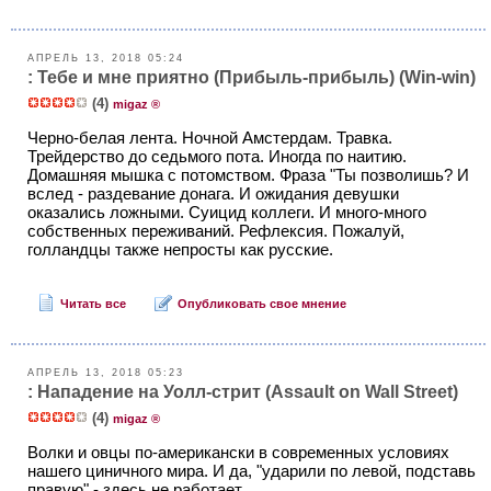
АПРЕЛЬ 13, 2018 05:24
: Тебе и мне приятно (Прибыль-прибыль) (Win-win)
(4)
migaz ®
Черно-белая лента. Ночной Амстердам. Травка.
Трейдерство до седьмого пота. Иногда по наитию.
Домашняя мышка с потомством. Фраза "Ты позволишь? И
вслед - раздевание донага. И ожидания девушки
оказались ложными. Суицид коллеги. И много-много
собственных переживаний. Рефлексия. Пожалуй,
голландцы также непросты как русские.
Читать все
Опубликовать свое мнение
АПРЕЛЬ 13, 2018 05:23
: Нападение на Уолл-стрит (Assault on Wall Street)
(4)
migaz ®
Волки и овцы по-американски в современных условиях
нашего циничного мира. И да, "ударили по левой, подставь
правую" - здесь не работает.