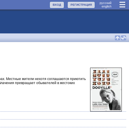
руccкий
ВХОД
РЕГИСТРАЦИЯ
english
горах. Местные жители нехотя соглашаются приютить
зоблачения превращает обывателей в жестоких