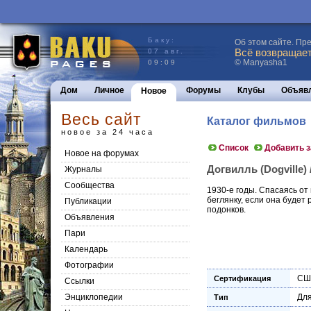
Баку:
Об этом сайте. Пр
Всё возвращаетс
07 авг.
© Manyasha1
09:09
Дом
Личное
Форумы
Клубы
Объяв
Новое
Весь сайт
Каталог фильмов
новое за 24 часа
Список
Добавить 
Новое на форумах
Догвилль (Dogville) 
Журналы
Сообщества
1930-е годы. Спасаясь от
беглянку, если она будет
Публикации
подонков.
Объявления
Пари
Календарь
Фотографии
СШ
Сертификация
Ссылки
Энциклопедии
Для
Тип