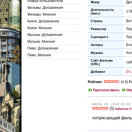
Новые пользователи
Др
Жанр
Фильмы: Добавления
Длительность
17
(мин.)
Фильмы: Мнения
Ве
Книги: Добавления
Страна
Книги: Мнения
Лар
Режиссер
Музыка: Добавления
Лар
Сценарист
Музыка: Мнения
Блэ
Актеры
Пиво: Добавления
Ан
Музыка
Пиво: Мнения
Сайт фильма
са
(URL)
D-L
Добавил
Рейтинг:
(4.8)
Г
Проголосовать
Оп
ИЮЛЬ 20, 2019 23:30
(5)
kafarova ®
потрясающий фильм