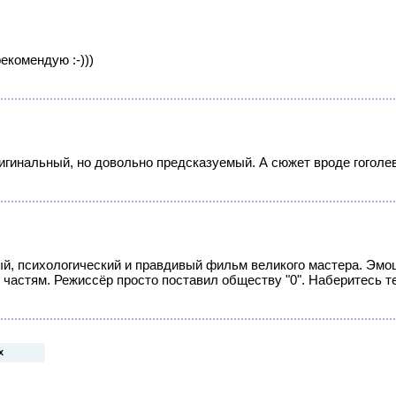
комендую :-)))
игинальный, но довольно предсказуемый. А сюжет вроде гоголевс
й, психологический и правдивый фильм великого мастера. Эмоц
частям. Режиссёр просто поставил обществу "0". Наберитесь т
х