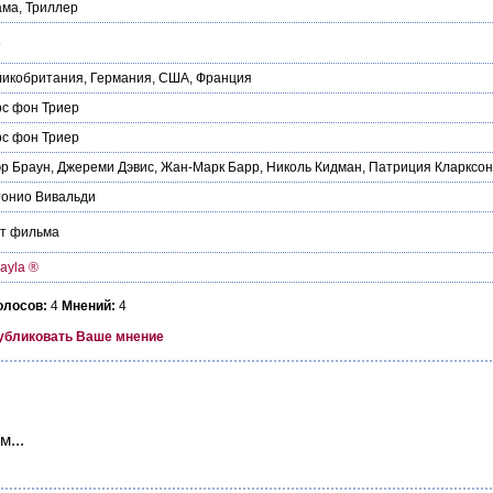
ама
,
Триллер
8
ликобритания
,
Германия
,
США
,
Франция
с фон Триер
с фон Триер
р Браун
,
Джереми Дэвис
,
Жан-Марк Барр
,
Николь Кидман
,
Патриция Кларксон
тонио Вивальди
йт фильма
ayla ®
олосов:
4
Мнений:
4
убликовать Ваше мнение
...