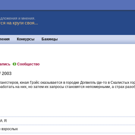
едложения и мнения.
я на круги своя...
ления
Конкурсы
Бакинцы
запись
Сообщество
/ 2003
 гангстеров, юная Грэйс оказывается в городке Догвилль где-то в Скалистых 
 работать на них, но затем их запросы становятся непомерными, а страх ра
А: R
 взрослых