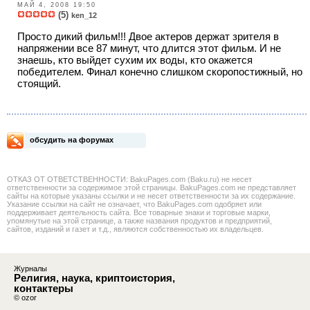
МАЙ 4, 2008 19:50
(5)
ken_12
Просто дикий фильм!!! Двое актеров держат зрителя в
напряжении все 87 минут, что длится этот фильм. И не
знаешь, кто выйдет сухим их воды, кто окажется
победителем. Финал конечно слишком скоропостижный, но
стоящий.
обсудить на форумах
ОТКАЗ ОТ ОТВЕТСТВЕННОСТИ: BakuPages.com (Baku.ru) не несет
ответственности за содержимое этой страницы. BakuPages.com не представляет
сайты на которые указаны ссылки и не несет ответственности за их содержание.
Указание ссылки на сайт не означает, что BakuPages.com одобряет или
поддерживает деятельность сайта. Все товарные знаки и торговые марки,
упомянутые на этой странице, а также названия продуктов и предприятий,
сайтов, изданий и газет и т.д., являются собственностью их владельцев.
Журналы
Религия, наука, криптоистория,
контактеры
© ozor