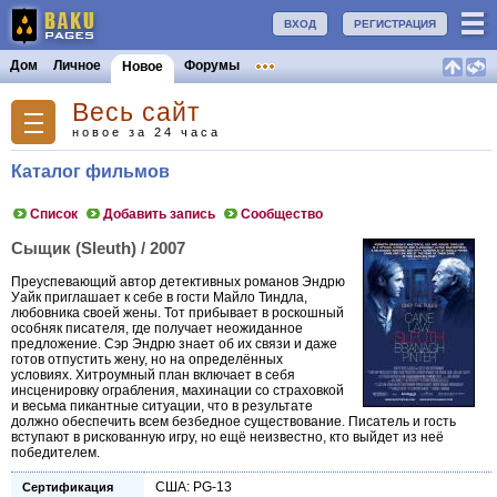
ВХОД
РЕГИСТРАЦИЯ
Дом
Личное
Форумы
Новое
Весь сайт
новое за 24 часа
Каталог фильмов
Список
Добавить запись
Сообщество
Сыщик (Sleuth) / 2007
Преуспевающий автор детективных романов Эндрю
Уайк приглашает к себе в гости Майло Тиндла,
любовника своей жены. Тот прибывает в роскошный
особняк писателя, где получает неожиданное
предложение. Сэр Эндрю знает об их связи и даже
готов отпустить жену, но на определённых
условиях. Хитроумный план включает в себя
инсценировку ограбления, махинации со страховкой
и весьма пикантные ситуации, что в результате
должно обеспечить всем безбедное существование. Писатель и гость
вступают в рискованную игру, но ещё неизвестно, кто выйдет из неё
победителем.
США: PG-13
Сертификация