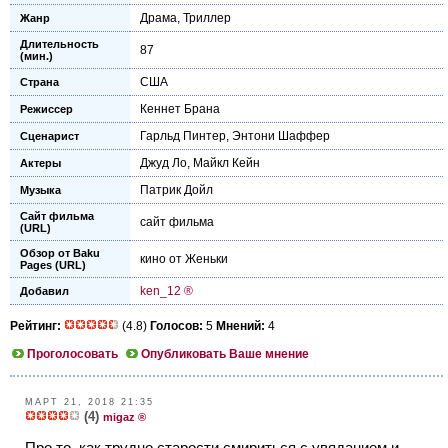
Драма
,
Триллер
Жанр
Длительность
87
(мин.)
США
Страна
Кеннет Брана
Режиссер
Гарльд Пинтер
,
Энтони Шаффер
Сценарист
Джуд Ло
,
Майкл Кейн
Актеры
Патрик Дойл
Музыка
Сайт фильма
сайт фильма
(URL)
Обзор от Baku
кино от Женьки
Pages (URL)
ken_12 ®
Добавил
Рейтинг:
(4.8)
Голосов:
5
Мнений:
4
Проголосовать
Опубликовать Ваше мнение
МАРТ 21, 2018 21:35
(4)
migaz ®
Про то, как трудно старости смириться с увяданием и