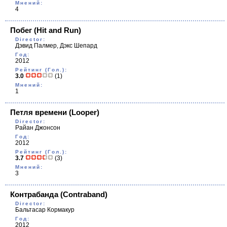
Мнений:
4
Побег
(Hit and Run)
Director:
Дэвид Палмер, Дэкс Шепард
Год:
2012
Рейтинг (Гол.):
3.0
(1)
Мнений:
1
Петля времени
(Looper)
Director:
Райан Джонсон
Год:
2012
Рейтинг (Гол.):
3.7
(3)
Мнений:
3
Контрабанда
(Contraband)
Director:
Бальтасар Кормакур
Год:
2012