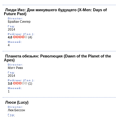
Люди Икс: Дни минувшего будущего
(X-Men: Days of
Future Past)
Director:
Брайан Сингер
Год:
2014
Рейтинг (Гол.):
4.0
(4)
Мнений:
4
Планета обезьян: Революция
(Dawn of the Planet of the
Apes)
Director:
Мэтт Ривз
Год:
2014
Рейтинг (Гол.):
3.0
(1)
Мнений:
1
Люси
(Lucy)
Director:
Люк Бессон
Год: