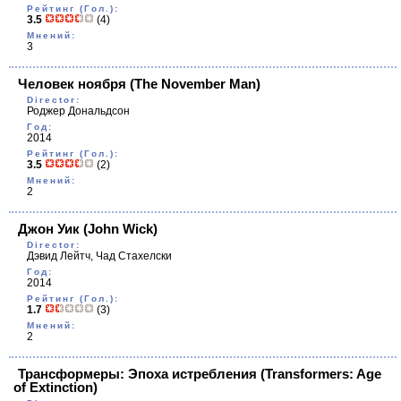
Рейтинг (Гол.):
3.5
(4)
Мнений:
3
Человек ноября
(The November Man)
Director:
Роджер Дональдсон
Год:
2014
Рейтинг (Гол.):
3.5
(2)
Мнений:
2
Джон Уик
(John Wick)
Director:
Дэвид Лейтч, Чад Стахелски
Год:
2014
Рейтинг (Гол.):
1.7
(3)
Мнений:
2
Трансформеры: Эпоха истребления
(Transformers: Age
of Extinction)