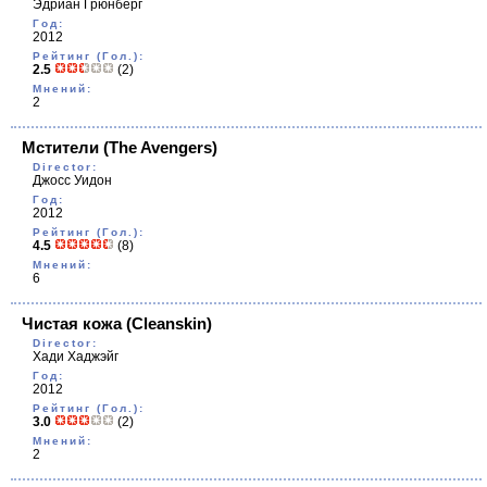
Эдриан Грюнберг
Год:
2012
Рейтинг (Гол.):
2.5
(2)
Мнений:
2
Мстители
(The Avengers)
Director:
Джосс Уидон
Год:
2012
Рейтинг (Гол.):
4.5
(8)
Мнений:
6
Чистая кожа
(Cleanskin)
Director:
Хади Хаджэйг
Год:
2012
Рейтинг (Гол.):
3.0
(2)
Мнений:
2