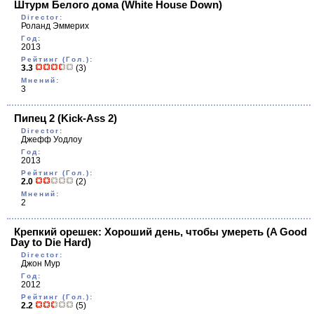
Штурм Белого дома
(White House Down)
Director:
Роланд Эммерих
Год:
2013
Рейтинг (Гол.):
3.3
(3)
Мнений:
3
Пипец 2
(Kick-Ass 2)
Director:
Джефф Уодлоу
Год:
2013
Рейтинг (Гол.):
2.0
(2)
Мнений:
2
Крепкий орешек: Хороший день, чтобы умереть
(A Good
Day to Die Hard)
Director:
Джон Мур
Год:
2012
Рейтинг (Гол.):
2.2
(5)