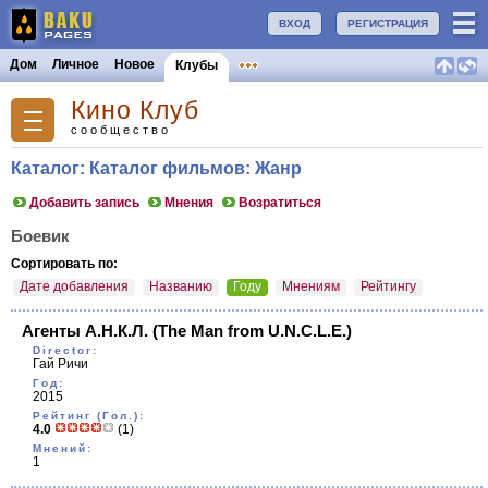
ВХОД
РЕГИСТРАЦИЯ
Дом
Личное
Новое
Клубы
Кино Клуб
сообщество
Каталог: Каталог фильмов: Жанр
Добавить запись
Мнения
Возратиться
Боевик
Сортировать по:
Дате добавления
Названию
Году
Мнениям
Рейтингу
Агенты А.Н.К.Л.
(The Man from U.N.C.L.E.)
Director:
Гай Ричи
Год:
2015
Рейтинг (Гол.):
4.0
(1)
Мнений:
1