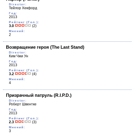
Director:
Тейлор Хекфорд
Год:
2013
Рейтинг (Гол.):
3.0
(2)
Мнений:
2
Возвращение героя
(The Last Stand)
Director:
Ким Чжи Ун
Год:
2013
Рейтинг (Гол.):
3.2
(4)
Мнений:
4
Призрачный патруль
(R.I.P.D.)
Director:
Роберт Швентке
Год:
2013
Рейтинг (Гол.):
2.3
(3)
Мнений:
3