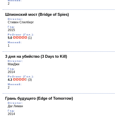
Мнений:
2
Шпионский мост
(Bridge of Spies)
Director:
Стивен Спилберг
Год:
2015
Рейтинг (Гол.):
5.0
(1)
Мнений:
1
3 дня на убийство
(3 Days to Kill)
Director:
МакДжи
Год:
2014
Рейтинг (Гол.):
4.3
(3)
Мнений:
2
Грань будущего
(Edge of Tomorrow)
Director:
Даг Лиман
Год:
2014