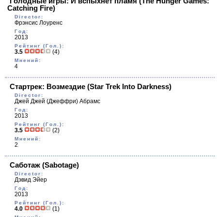
Голодные игры: И вспыхнет пламя
(The Hunger Games:
Catching Fire)
Director:
Фрэнсис Лоуренс
Год:
2013
Рейтинг (Гол.):
3.5
(4)
Мнений:
4
Стартрек: Возмездие
(Star Trek Into Darkness)
Director:
Джей Джей (Джеффри) Абрамс
Год:
2013
Рейтинг (Гол.):
3.5
(2)
Мнений:
2
Саботаж
(Sabotage)
Director:
Дэвид Эйер
Год:
2013
Рейтинг (Гол.):
4.0
(1)