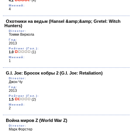
4.2
(4)
Мнений:
4
Охотники на ведьм
(Hansel &amp;&amp; Gretel: Witch
Hunters)
Director:
Томми Виркола
Год:
2013
Рейтинг (Гол.):
1.0
(1)
Мнений:
1
G.I. Joe: Бросок кобры 2
(G.I. Joe: Retaliation)
Director:
Джон Чу
Год:
2013
Рейтинг (Гол.):
1.5
(2)
Мнений:
2
Война миров Z
(World War Z)
Director:
Марк Форстер