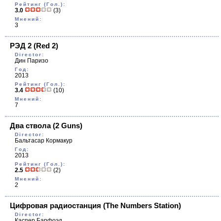
Рейтинг (Гол.):
3.0
(3)
Мнений:
3
РЭД 2
(Red 2)
Director:
Дин Паризо
Год:
2013
Рейтинг (Гол.):
3.4
(10)
Мнений:
7
Два ствола
(2 Guns)
Director:
Бальтасар Кормакур
Год:
2013
Рейтинг (Гол.):
2.5
(2)
Мнений:
2
Цифровая радиостанция
(The Numbers Station)
Director:
Каспер Барфоэд