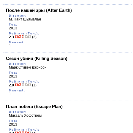
После нашей эры
(After Earth)
Director:
М. Найт Шьямалан
Год:
2013
Рейтинг (Гол.):
2.3
(3)
Мнений:
1
Сезон убийц
(Killing Season)
Director:
Марк Стивен Джонсон
Год:
2013
Рейтинг (Гол.):
2.0
(1)
Мнений:
1
План побега
(Escape Plan)
Director:
Микаэль Хофстрём
Год:
2013
Рейтинг (Гол.):