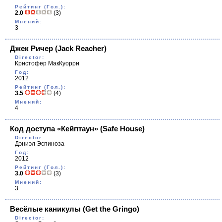
Рейтинг (Гол.):
2.0
(3)
Мнений:
3
Джек Ричер
(Jack Reacher)
Director:
Кристофер МакКуорри
Год:
2012
Рейтинг (Гол.):
3.5
(4)
Мнений:
4
Код доступа «Кейптаун»
(Safe House)
Director:
Дэниэл Эспиноза
Год:
2012
Рейтинг (Гол.):
3.0
(3)
Мнений:
3
Весёлые каникулы
(Get the Gringo)
Director: