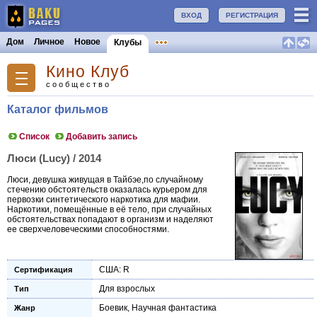
ВХОД
РЕГИСТРАЦИЯ
Дом
Личное
Новое
Клубы
Кино Клуб
сообщество
Каталог фильмов
Список
Добавить запись
Люси (Lucy) / 2014
Люси, девушка живущая в Тайбэе,по случайному
стечению обстоятельств оказалась курьером для
первозки синтетического наркотика для мафии.
Наркотики, помещённые в её тело, при случайных
обстоятельствах попадают в организм и наделяют
ее сверхчеловеческими способностями.
США: R
Сертификация
Для взрослых
Тип
Боевик
,
Научная фантастика
Жанр