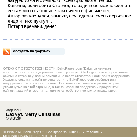
натурализма и смешно от всего фильма в целом.
Конечно, если обите Скарлет, то ради неее можно сходить,
ее там много, абольше там ничего в фильме нет,
Автор размахнулся, замахнулся, сделал очень серьезное
лицо и тихо пукнул...
Потеря времени, денег
обсудить на форумах
ОТКАЗ ОТ ОТВЕТСТВЕННОСТИ: BakuPages.com (Baku.ru) не несет
ответственности за содержимое этой страницы. BakuPages.com не представляет
сайты на которые указаны ссылки и не несет ответственности за их содержание.
Указание ссылки на сайт не означает, что BakuPages.com одобряет или
поддерживает деятельность сайта. Все товарные знаки и торговые марки,
упомянутые на этой странице, а также названия продуктов и предприятий,
сайтов, изданий и газет и т.д., являются собственностью их владельцев.
Журналы
Бахмут. Merry Christmas!
© SIG338
© 1998-2026 Baku Pages™. Все права защищены •
Условия
•
Конфиденциальность
•
Контакты