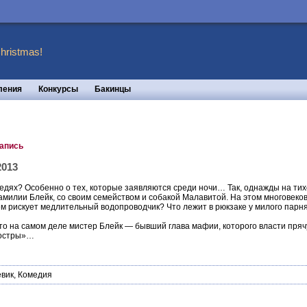
hristmas!
ления
Конкурсы
Бакинцы
запись
2013
седях? Особенно о тех, которые заявляются среди ночи… Так, однажды на ти
милии Блейк, со своим семейством и собакой Малавитой. На этом многовеков
м рискует медлительный водопроводчик? Что лежит в рюкзаке у милого парн
что на самом деле мистер Блейк — бывший глава мафии, которого власти прячу
Ностры»…
вик
,
Комедия