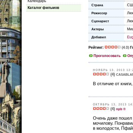
Календарь
СШ
Страна
Каталог фильмов
Люк
Режиссер
Люк
Сценарист
Ми
Актеры
Eu
Добавил
Рейтинг:
(4.0)
Г
Проголосовать
Оп
НОЯБРЬ 13, 2013 12:
(4)
CASABLA
В отличие от книги
ОКТЯБРЬ 13, 2013 14
(4)
npb ®
Очень даже пошел 
мочилову. Понрави
в молодости, Пфай