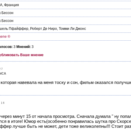
А
,
Франция
 Бессон
 Бессон
шель Пфайффер
,
Роберт Де Ниро
,
Томми Ли Джонс
gene ®
олосов:
3
Мнений:
3
убликовать Ваше мнение
27
NCA
, которая навевала на меня тоску и сон, фильм оказался получ
:16
через минут 15 от начала просмотра. Сначала думала " ну попа
лся в итоге! Юмор есть(особенно понравилась шутка про Скорсе
ффер лучше быть не может, дети тоже великолепны!!! Стоит раз