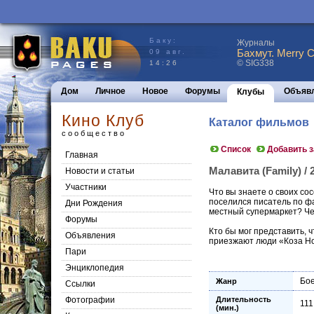
Баку:
Журналы
Бахмут. Merry C
09 авг.
© SIG338
14:26
Дом
Личное
Новое
Форумы
Объяв
Клубы
Кино Клуб
Каталог фильмов
сообщество
Список
Добавить 
Главная
Малавита (Family) / 
Новости и статьи
Участники
Что вы знаете о своих со
поселился писатель по фа
Дни Рождения
местный супермаркет? Че
Форумы
Кто бы мог представить, 
Объявления
приезжают люди «Коза 
Пари
Энциклопедия
Бое
Жанр
Cсылки
Фотографии
Длительность
111
(мин.)