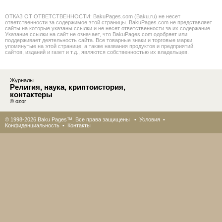
ОТКАЗ ОТ ОТВЕТСТВЕННОСТИ: BakuPages.com (Baku.ru) не несет
ответственности за содержимое этой страницы. BakuPages.com не представляет
сайты на которые указаны ссылки и не несет ответственности за их содержание.
Указание ссылки на сайт не означает, что BakuPages.com одобряет или
поддерживает деятельность сайта. Все товарные знаки и торговые марки,
упомянутые на этой странице, а также названия продуктов и предприятий,
сайтов, изданий и газет и т.д., являются собственностью их владельцев.
Журналы
Религия, наука, криптоистория,
контактеры
© ozor
© 1998-2026 Baku Pages™. Все права защищены •
Условия
•
Конфиденциальность
•
Контакты