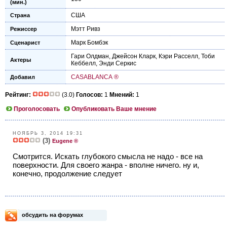
(мин.)
США
Страна
Мэтт Ривз
Режиссер
Марк Бомбэк
Сценарист
Гари Олдман
,
Джейсон Кларк
,
Кэри Расселл
,
Тоби
Актеры
Кеббелл
,
Энди Серкис
CASABLANCA ®
Добавил
Рейтинг:
(3.0)
Голосов:
1
Мнений:
1
Проголосовать
Опубликовать Ваше мнение
НОЯБРЬ 3, 2014 19:31
(3)
Eugene ®
Смотрится. Искать глубокого смысла не надо - все на
поверхности. Для своего жанра - вполне ничего. ну и,
конечно, продолжение следует
обсудить на форумах