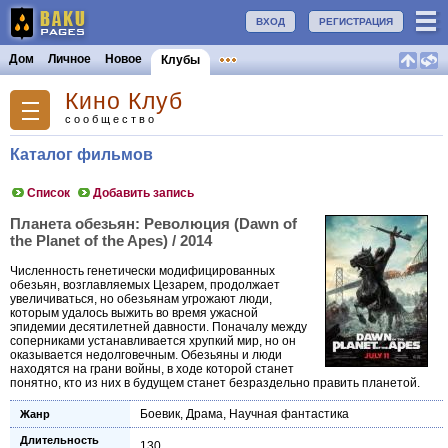
ВХОД
РЕГИСТРАЦИЯ
Дом
Личное
Новое
Клубы
Кино Клуб
сообщество
Каталог фильмов
Список
Добавить запись
Планета обезьян: Революция (Dawn of
the Planet of the Apes) / 2014
Численность генетически модифицированных
обезьян, возглавляемых Цезарем, продолжает
увеличиваться, но обезьянам угрожают люди,
которым удалось выжить во время ужасной
эпидемии десятилетней давности. Поначалу между
соперниками устанавливается хрупкий мир, но он
оказывается недолговечным. Обезьяны и люди
находятся на грани войны, в ходе которой станет
понятно, кто из них в будущем станет безраздельно править планетой.
Боевик
,
Драма
,
Научная фантастика
Жанр
Длительность
130