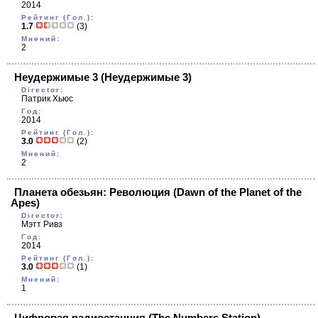
2014
Рейтинг (Гол.):
1.7
(3)
Мнений:
2
Неудержимые 3
(Неудержимые 3)
Director:
Патрик Хьюс
Год:
2014
Рейтинг (Гол.):
3.0
(2)
Мнений:
2
Планета обезьян: Революция
(Dawn of the Planet of the
Apes)
Director:
Мэтт Ривз
Год:
2014
Рейтинг (Гол.):
3.0
(1)
Мнений:
1
Цифровая радиостанция
(The Numbers Station)