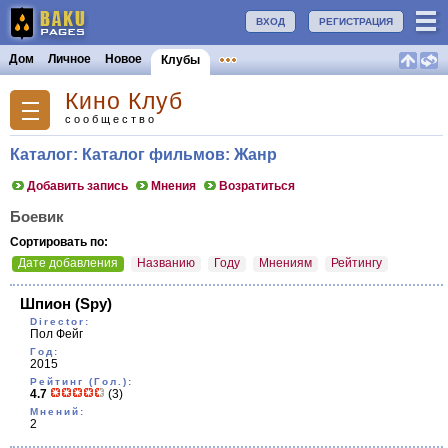
ВХОД
РЕГИСТРАЦИЯ
Дом
Личное
Новое
Клубы
Кино Клуб
сообщество
Каталог: Каталог фильмов: Жанр
Добавить запись
Мнения
Возратиться
Боевик
Сортировать по:
Дате добавления
Названию
Году
Мнениям
Рейтингу
Шпион
(Spy)
Director:
Пол Фейг
Год:
2015
Рейтинг (Гол.):
4.7
(3)
Мнений:
2