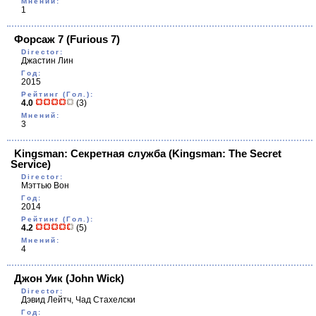
Мнений:
1
Форсаж 7
(Furious 7)
Director:
Джастин Лин
Год:
2015
Рейтинг (Гол.):
4.0
(3)
Мнений:
3
Kingsman: Секретная служба
(Kingsman: The Secret
Service)
Director:
Мэттью Вон
Год:
2014
Рейтинг (Гол.):
4.2
(5)
Мнений:
4
Джон Уик
(John Wick)
Director:
Дэвид Лейтч, Чад Стахелски
Год: