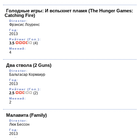
Голодные игры: И вспыхнет пламя
(The Hunger Games:
Catching Fire)
Director:
Фрэнсис Лоуренс
Год:
2013
Рейтинг (Гол.):
3.5
(4)
Мнений:
4
Два ствола
(2 Guns)
Director:
Бальтасар Кормакур
Год:
2013
Рейтинг (Гол.):
2.5
(2)
Мнений:
2
Малавита
(Family)
Director:
Люк Бессон
Год:
2013