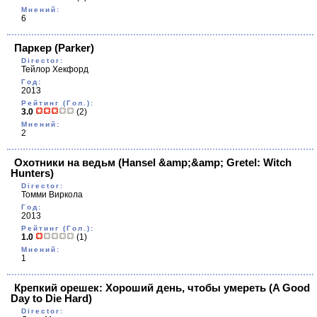
Мнений:
6
Паркер
(Parker)
Director:
Тейлор Хекфорд
Год:
2013
Рейтинг (Гол.):
3.0
(2)
Мнений:
2
Охотники на ведьм
(Hansel &amp;&amp; Gretel: Witch
Hunters)
Director:
Томми Виркола
Год:
2013
Рейтинг (Гол.):
1.0
(1)
Мнений:
1
Крепкий орешек: Хороший день, чтобы умереть
(A Good
Day to Die Hard)
Director: