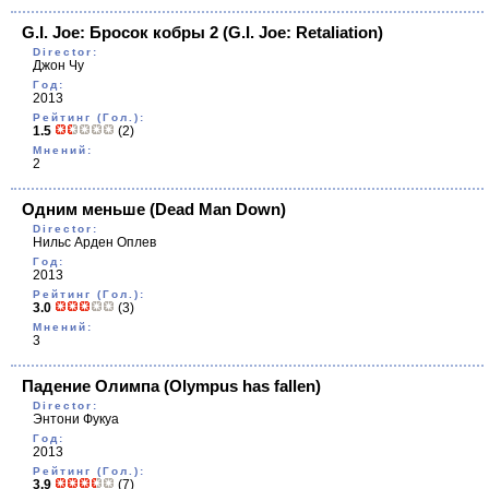
G.I. Joe: Бросок кобры 2
(G.I. Joe: Retaliation)
Director:
Джон Чу
Год:
2013
Рейтинг (Гол.):
1.5
(2)
Мнений:
2
Одним меньше
(Dead Man Down)
Director:
Нильс Арден Оплев
Год:
2013
Рейтинг (Гол.):
3.0
(3)
Мнений:
3
Падение Олимпа
(Olympus has fallen)
Director:
Энтони Фукуа
Год:
2013
Рейтинг (Гол.):
3.9
(7)