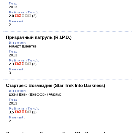
Год:
2013
Рейтинг (Гол.):
2.0
(2)
Мнений:
2
Призрачный патруль
(R.I.P.D.)
Director:
Роберт Швентке
Год:
2013
Рейтинг (Гол.):
2.3
(3)
Мнений:
3
Стартрек: Возмездие
(Star Trek Into Darkness)
Director:
Джей Джей (Джеффри) Абрамс
Год:
2013
Рейтинг (Гол.):
3.5
(2)
Мнений:
2