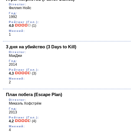
Director:
Филлип Нойс
Год:
1992
Рейтинг (Гол.):
4.0
(1)
Мнений:
1
3 дня на убийство
(3 Days to Kill)
Director:
МакДжи
Год:
2014
Рейтинг (Гол.):
4.3
(3)
Мнений:
2
План побега
(Escape Plan)
Director:
Микаэль Хофстрём
Год:
2013
Рейтинг (Гол.):
4.2
(4)
Мнений:
4