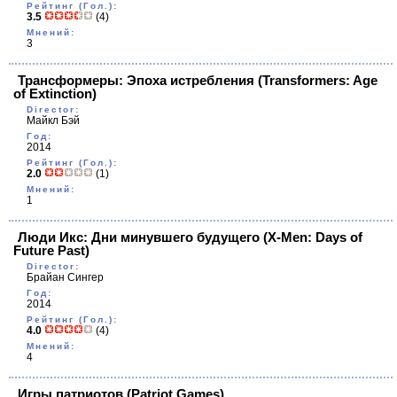
Рейтинг (Гол.):
3.5
(4)
Мнений:
3
Трансформеры: Эпоха истребления
(Transformers: Age
of Extinction)
Director:
Майкл Бэй
Год:
2014
Рейтинг (Гол.):
2.0
(1)
Мнений:
1
Люди Икс: Дни минувшего будущего
(X-Men: Days of
Future Past)
Director:
Брайан Сингер
Год:
2014
Рейтинг (Гол.):
4.0
(4)
Мнений:
4
Игры патриотов
(Patriot Games)