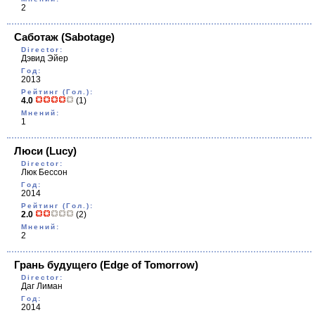
2
Саботаж
(Sabotage)
Director:
Дэвид Эйер
Год:
2013
Рейтинг (Гол.):
4.0
(1)
Мнений:
1
Люси
(Lucy)
Director:
Люк Бессон
Год:
2014
Рейтинг (Гол.):
2.0
(2)
Мнений:
2
Грань будущего
(Edge of Tomorrow)
Director:
Даг Лиман
Год:
2014