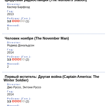
Director:
Каспер Барфоэд
Год:
2013
Рейтинг (Гол.):
3.0
(1)
Мнений:
1
Человек ноября
(The November Man)
Director:
Роджер Дональдсон
Год:
2014
Рейтинг (Гол.):
3.5
(2)
Мнений:
2
Первый мститель: Другая война
(Captain America: The
Winter Soldier)
Director:
Джо Руссо, Энтони Руссо
Год:
2014
Рейтинг (Гол.):
3.5
(2)
Мнений: