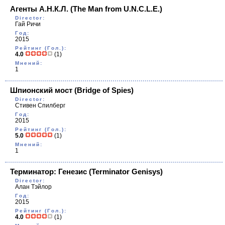
Агенты А.Н.К.Л.
(The Man from U.N.C.L.E.)
Director:
Гай Ричи
Год:
2015
Рейтинг (Гол.):
4.0
(1)
Мнений:
1
Шпионский мост
(Bridge of Spies)
Director:
Стивен Спилберг
Год:
2015
Рейтинг (Гол.):
5.0
(1)
Мнений:
1
Терминатор: Генезис
(Terminator Genisys)
Director:
Алан Тэйлор
Год:
2015
Рейтинг (Гол.):
4.0
(1)