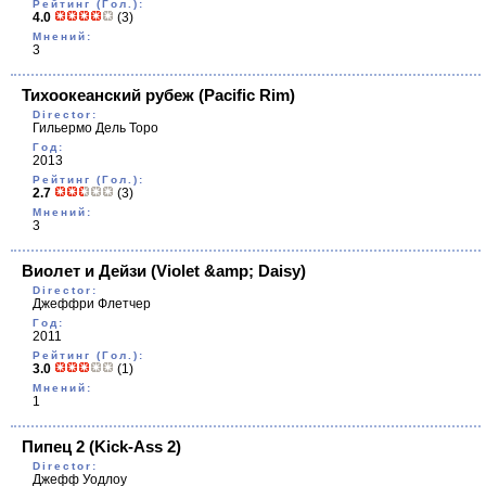
Рейтинг (Гол.):
4.0
(3)
Мнений:
3
Тихоокеанский рубеж
(Pacific Rim)
Director:
Гильермо Дель Торо
Год:
2013
Рейтинг (Гол.):
2.7
(3)
Мнений:
3
Виолет и Дейзи
(Violet &amp; Daisy)
Director:
Джеффри Флетчер
Год:
2011
Рейтинг (Гол.):
3.0
(1)
Мнений:
1
Пипец 2
(Kick-Ass 2)
Director:
Джефф Уодлоу