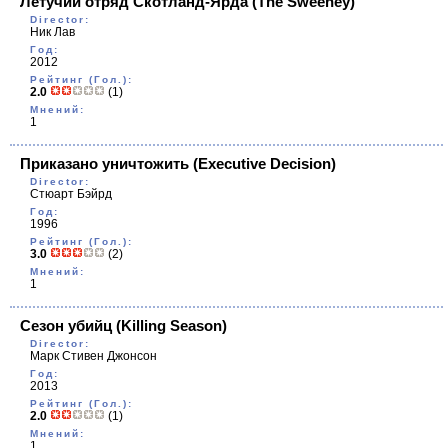
Летучий отряд Скотланд-Ярда
(The Sweeney)
Director:
Ник Лав
Год:
2012
Рейтинг (Гол.):
2.0
(1)
Мнений:
1
Приказано уничтожить
(Executive Decision)
Director:
Стюарт Бэйрд
Год:
1996
Рейтинг (Гол.):
3.0
(2)
Мнений:
1
Сезон убийц
(Killing Season)
Director:
Марк Стивен Джонсон
Год:
2013
Рейтинг (Гол.):
2.0
(1)
Мнений:
1