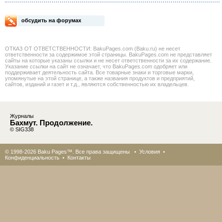
обсудить на форумах
ОТКАЗ ОТ ОТВЕТСТВЕННОСТИ: BakuPages.com (Baku.ru) не несет
ответственности за содержимое этой страницы. BakuPages.com не представляет
сайты на которые указаны ссылки и не несет ответственности за их содержание.
Указание ссылки на сайт не означает, что BakuPages.com одобряет или
поддерживает деятельность сайта. Все товарные знаки и торговые марки,
упомянутые на этой странице, а также названия продуктов и предприятий,
сайтов, изданий и газет и т.д., являются собственностью их владельцев.
Журналы
Бахмут. Продолжение.
© SIG338
© 1998-2026 Baku Pages™. Все права защищены •
Условия
•
Конфиденциальность
•
Контакты