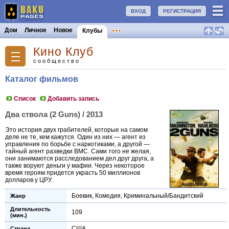
ВХОД
РЕГИСТРАЦИЯ
Дом
Личное
Новое
Клубы
Кино Клуб
сообщество
Каталог фильмов
Список
Добавить запись
Два ствола (2 Guns) / 2013
Это история двух грабителей, которые на самом
деле не те, кем кажутся. Один из них — агент из
управления по борьбе с наркотиками, а другой —
тайный агент разведки ВМС. Сами того не желая,
они занимаются расследованием дел друг друга, а
также воруют деньги у мафии. Через некоторое
время героям придется украсть 50 миллионов
долларов у ЦРУ.
Боевик
,
Комедия
,
Криминальный/Бандитский
Жанр
Длительность
109
(мин.)
США
Страна