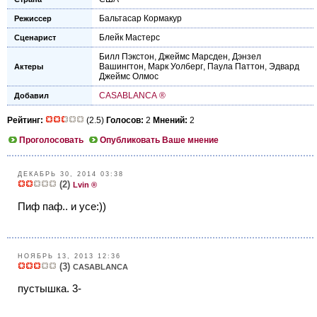
Бальтасар Кормакур
Режиссер
Блейк Мастерс
Сценарист
Билл Пэкстон
,
Джеймс Марсден
,
Дэнзел
Вашингтон
,
Марк Уолберг
,
Паула Паттон
,
Эдвард
Актеры
Джеймс Олмос
CASABLANCA ®
Добавил
Рейтинг:
(2.5)
Голосов:
2
Мнений:
2
Проголосовать
Опубликовать Ваше мнение
ДЕКАБРЬ 30, 2014 03:38
(2)
Lvin ®
Пиф паф.. и усе:))
НОЯБРЬ 13, 2013 12:36
(3)
CASABLANCA
пустышка. 3-