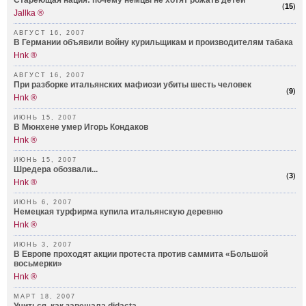
Стареющая нация: почему немцы не хотят рожать детей
(
15
)
Jallka ®
АВГУСТ 16, 2007
В Германии объявили войну курильщикам и производителям табака
Hnk ®
АВГУСТ 16, 2007
При разборке итальянских мафиози убиты шесть человек
(
9
)
Hnk ®
ИЮНЬ 15, 2007
В Мюнхене умер Игорь Кондаков
Hnk ®
ИЮНЬ 15, 2007
Шредера обозвали...
(
3
)
Hnk ®
ИЮНЬ 6, 2007
Немецкая турфирма купила итальянскую деревню
Hnk ®
ИЮНЬ 3, 2007
В Европе проходят акции протеста против саммита «Большой
восьмерки»
Hnk ®
МАРТ 18, 2007