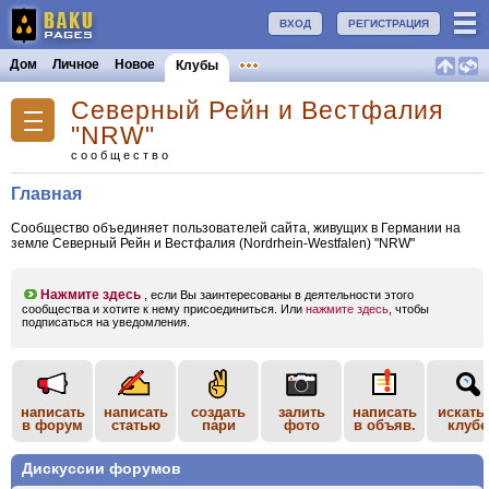
ВХОД
РЕГИСТРАЦИЯ
Дом
Личное
Новое
Клубы
Северный Рейн и Вестфалия
"NRW"
сообщество
Главная
Сообщество объединяет пользователей сайта, живущих в Германии на
земле Северный Рейн и Вестфалия (Nordrhein-Westfalen) "NRW"
Нажмите здесь
, если Вы заинтересованы в деятельности этого
сообщества и хотите к нему присоединиться. Или
нажмите здесь
, чтобы
подписаться на уведомления.
написать
написать
создать
залить
написать
искать
в форум
статью
пари
фото
в объяв.
клубе
Дискуссии форумов