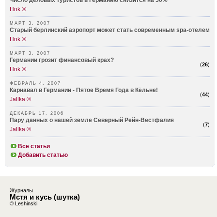
Число деловых туристов в Германию снизится на 50%
Hnk ®
МАРТ 3, 2007
Старый берлинский аэропорт может стать современным spa-отелем
Hnk ®
МАРТ 3, 2007
Германии грозит финансовый крах?
(
26
)
Hnk ®
ФЕВРАЛЬ 4, 2007
Карнавал в Германии - Пятое Время Года в Кёльне!
(
44
)
Jallka ®
ДЕКАБРЬ 17, 2006
Пару данных о нашей земле Северный Рейн-Вестфалия
(
7
)
Jallka ®
Все статьи
Добавить статью
Журналы
Мстя и кусь (шутка)
© Leshinski