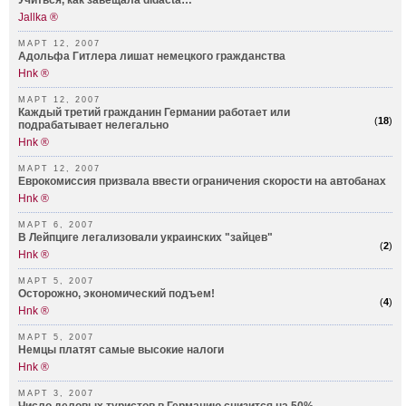
Учиться, как завещала didacta…
Jallka ®
МАРТ 12, 2007
Адольфа Гитлера лишат немецкого гражданства
Hnk ®
МАРТ 12, 2007
Каждый третий гражданин Германии работает или
(
18
)
подрабатывает нелегально
Hnk ®
МАРТ 12, 2007
Еврокомиссия призвала ввести ограничения скорости на автобанах
Hnk ®
МАРТ 6, 2007
В Лейпциге легализовали украинских "зайцев"
(
2
)
Hnk ®
МАРТ 5, 2007
Осторожно, экономический подъем!
(
4
)
Hnk ®
МАРТ 5, 2007
Немцы платят самые высокие налоги
Hnk ®
МАРТ 3, 2007