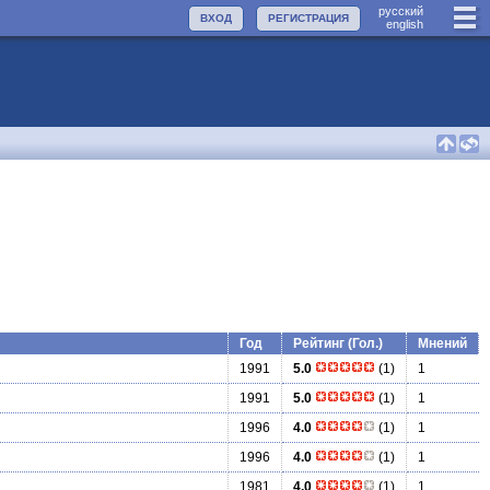
руccкий
ВХОД
РЕГИСТРАЦИЯ
english
Год
Рейтинг (Гол.)
Мнений
1991
5.0
(1)
1
1991
5.0
(1)
1
1996
4.0
(1)
1
1996
4.0
(1)
1
1981
4.0
(1)
1