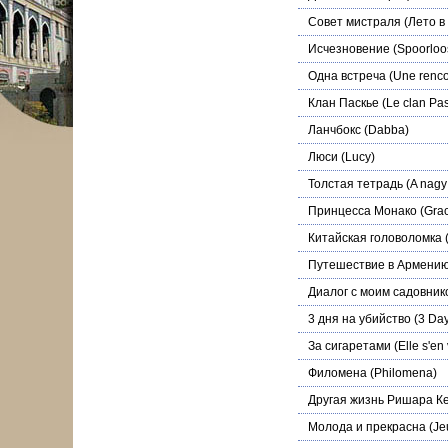
Совет мистраля (Лето в
Исчезновение
(Spoorloo
Одна встреча
(Une renco
Клан Паскье
(Le clan Pas
Ланчбокс
(Dabba)
Люси
(Lucy)
Толстая тетрадь
(A nagy 
Принцесса Монако
(Grac
Китайская головоломка
(
Путешествие в Армени
Диалог с моим садовник
3 дня на убийство
(3 Days
За сигаретами
(Elle s'en
Филомена
(Philomena)
Другая жизнь Ришара К
Молода и прекрасна
(Je