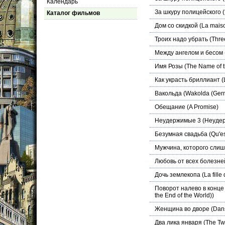
Календарь
За шкуру полицейского
(
Каталог фильмов
Дом со скидкой
(La mais
Троих надо убрать
(Thre
Между ангелом и бесом
Имя Розы
(The Name of 
Как украсть бриллиант
(
Вакольда
(Wakolda (Germ
Обещание
(A Promise)
Неудержимые 3
(Неуде
Безумная свадьба
(Qu'es
Мужчина, которого сли
Любовь от всех болезне
Дочь землекопа
(La fille
Поворот налево в конце 
the End of the World))
Женщина во дворе
(Dans
Два лика января
(The Tw