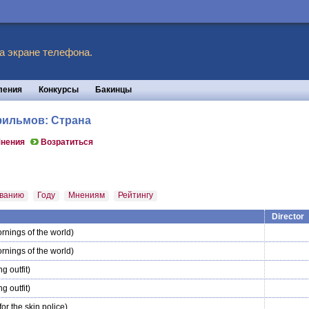
а экране телефона.
ления
Конкурсы
Бакинцы
фильмов: Страна
нения
Возратиться
ванию
Году
Мнениям
Рейтингу
Director
ornings of the world)
ornings of the world)
g outfit)
g outfit)
for the skin police)