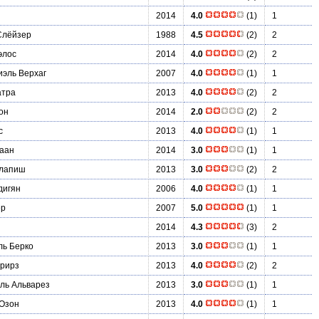
2014
4.0
(1)
1
Слёйзер
1988
4.5
(2)
2
элос
2014
4.0
(2)
2
эль Верхаг
2007
4.0
(1)
1
атра
2013
4.0
(2)
2
он
2014
2.0
(2)
2
с
2013
4.0
(1)
1
аан
2014
3.0
(1)
1
Клапиш
2013
3.0
(2)
2
дигян
2006
4.0
(1)
1
ер
2007
5.0
(1)
1
2014
4.3
(3)
2
ь Берко
2013
3.0
(1)
1
рирз
2013
4.0
(2)
2
ль Альварез
2013
3.0
(1)
1
Озон
2013
4.0
(1)
1