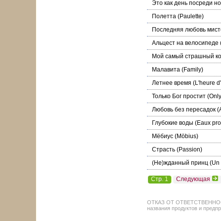
Это как день посреди н
Полетта
(Paulette)
Последняя любовь мист
Альцест на велосипеде
Мой самый страшный к
Малавита
(Family)
Летнее время
(L'heure d'
Только Бог простит
(Only
Любовь без пересадок
(
Глубокие воды
(Eaux pro
Мёбиус
(Möbius)
Страсть
(Passion)
(Не)жданный принц
(Un 
Стр. 1
Следующая
ОТКАЗ ОТ ОТВЕТСТВЕННОСТИ: 
названия продуктов и предпр