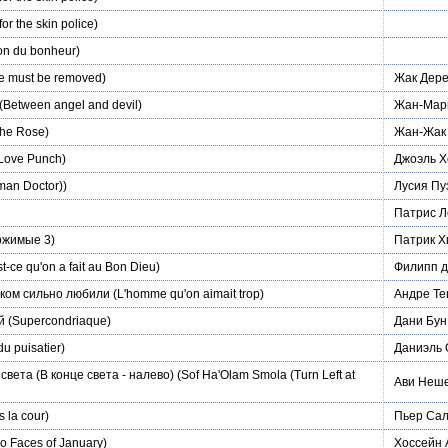
for the skin police)
on du bonheur)
e must be removed)
Жак Дер
(Between angel and devil)
Жан-Мар
the Rose)
Жан-Жак
Love Punch)
Джоэль Х
an Doctor))
Лусия Пу
Патрис Л
ржимые 3)
Патрик Х
t-ce qu'on a fait au Bon Dieu)
Филипп 
шком сильно любили
(L'homme qu'on aimait trop)
Андре Т
й
(Supercondriaque)
Дани Бун
 du puisatier)
Даниэль 
света (В конце света - налево)
(Sof Ha'Olam Smola (Turn Left at
Ави Неш
 la cour)
Пьер Са
o Faces of January)
Хоссейн