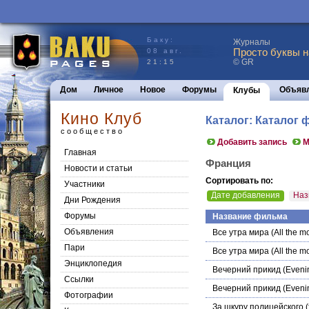
Баку:
Журналы
Просто буквы н
08 авг.
© GR
21:15
Дом
Личное
Новое
Форумы
Объяв
Клубы
Кино Клуб
Каталог: Каталог 
сообщество
Добавить запись
М
Главная
Франция
Новости и статьи
Сортировать по:
Участники
Дате добавления
Наз
Дни Рождения
Форумы
Название фильма
Объявления
Все утра мира
(Аll the m
Пари
Все утра мира
(Аll the m
Энциклопедия
Вечерний прикид
(Еvenin
Cсылки
Вечерний прикид
(Еvenin
Фотографии
За шкуру полицейского
(