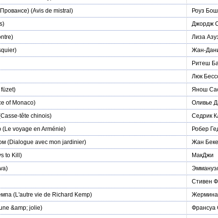
 Провансе)
(Avis de mistral)
Роуз Бош
s)
Джордж 
ntre)
Лиза Азу
quier)
Жан-Дани
Ритеш Б
Люк Бесс
füzet)
Янош Са
e of Monaco)
Оливье Д
Casse-tête chinois)
Седрик 
ю
(Le voyage en Arménie)
Робер Ге
ом
(Dialogue avec mon jardinier)
Жан Бек
 to Kill)
МакДжи
 va)
Эммануэл
Стивен Ф
емпа
(L'autre vie de Richard Kemp)
Жермина
une &amp; jolie)
Франсуа 