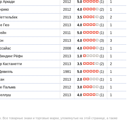
р Аркади
2012
5.0
(1)
1
нрико
2012
4.0
(2)
1
еттельбек
2013
3.5
(2)
2
е Гюэ
2013
4.0
(1)
1
тейн
2011
5.0
(1)
1
он
2013
4.0
(3)
3
ссайас
2008
4.0
(1)
1
Виндинг Рёфн
2013
1.0
(1)
1
р Кастанетти
2013
3.5
(2)
2
Девилль
1981
5.0
(1)
1
шан
2013
2.0
(1)
1
е Пальма
2012
3.0
(1)
1
Леллуш
2013
4.0
(1)
1
се товарные знаки и торговые марки, упомянутые на этой странице, а также