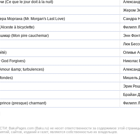
очи
(Ce que le jour doit à la nuit)
Александ
Жером Э
ера Моргана
(Mr. Morgan's Last Love)
Сандра Н
(Alceste à bicyclette)
Филипп Л
ошмар
(Mon pire cauchemar)
Энн Фон
Люк Бесс
été)
Оливье А
 God Forgives)
Николас 
Amour &amp; turbulences)
Александ
fondes)
Мишель 
Эрик Ро
Брайан Д
prince (presque) charmant)
Филипп 
BakuPages.com (Baku.ru) не несет ответственности за содержимое этой страницы. В
иятий, сайтов, изданий и газет, являются собственностью их владельцев.