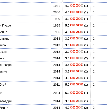
1981
4.0
(1)
1
2006
4.0
(1)
1
е
1980
4.0
(1)
1
и Пуаре
1995
5.0
(1)
1
 Анно
1986
4.0
(1)
1
опкинс
2013
3.0
(1)
1
энсо
2013
3.0
(1)
1
еконт
2013
3.0
(1)
1
ьюс
2014
3.0
(2)
2
де Шоврон
2014
4.5
(4)
2
ешине
2014
3.5
(2)
1
2014
3.0
(1)
1
Отой
2011
5.0
(1)
1
ер
2004
5.0
(1)
1
львадори
2014
3.0
(1)
1
 Амини
2014
4.0
(2)
2