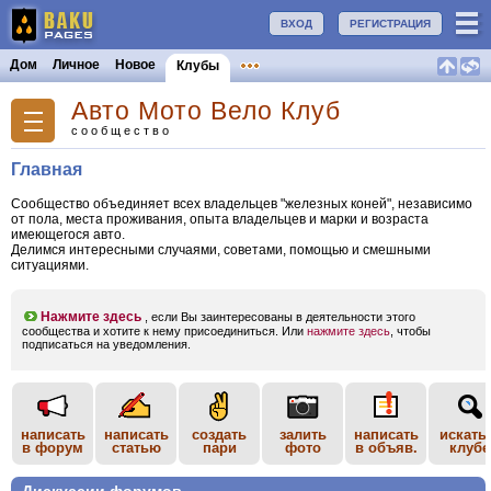
ВХОД
РЕГИСТРАЦИЯ
Дом
Личное
Новое
Клубы
Авто Мото Вело Клуб
сообщество
Главная
Cообщество объединяет всех владельцев "железных коней", независимо
от пола, места проживания, опыта владельцев и марки и возраста
имеющегося авто.
Делимся интересными случаями, советами, помощью и смешными
ситуациями.
Нажмите здесь
, если Вы заинтересованы в деятельности этого
сообщества и хотите к нему присоединиться. Или
нажмите здесь
, чтобы
подписаться на уведомления.
написать
написать
создать
залить
написать
искать
в форум
статью
пари
фото
в объяв.
клубе