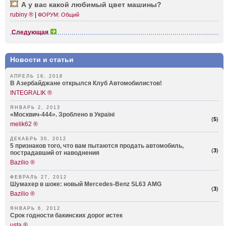
А у вас какой любимый цвет машины?
rubiny ®
|
ФОРУМ: Общий
Следующая
Новости и статьи
АПРЕЛЬ 16, 2018
В Азербайджане открылся Клуб Автомобилистов!
INTEGRALIK ®
ЯНВАРЬ 2, 2013
«Москвич-444». Зроблено в Українi
(
5
)
melik62 ®
ДЕКАБРЬ 30, 2012
5 признаков того, что вам пытаются продать автомобиль,
(
3
)
пострадавший от наводнения
Bazilio ®
ФЕВРАЛЬ 27, 2012
Шумахер в шоке: новый Mercedes-Benz SL63 AMG
(
3
)
Bazilio ®
ЯНВАРЬ 6, 2012
Срок годности бакинских дорог истек
usta ®