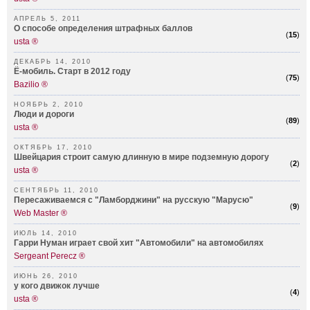
АПРЕЛЬ 5, 2011
О способе определения штрафных баллов
(
15
)
usta ®
ДЕКАБРЬ 14, 2010
Ё-мобиль. Старт в 2012 году
(
75
)
Bazilio ®
НОЯБРЬ 2, 2010
Люди и дороги
(
89
)
usta ®
ОКТЯБРЬ 17, 2010
Швейцария строит самую длинную в мире подземную дорогу
(
2
)
usta ®
СЕНТЯБРЬ 11, 2010
Пересаживаемся с "Ламборджини" на русскую "Марусю"
(
9
)
Web Master ®
ИЮЛЬ 14, 2010
Гарри Нуман играет свой хит "Автомобили" на автомобилях
Sergeant Perecz ®
ИЮНЬ 26, 2010
у кого движок лучше
(
4
)
usta ®