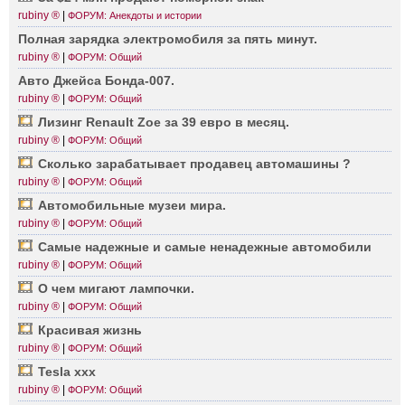
rubiny ®
|
ФОРУМ: Анекдоты и истории
Полная зарядка элект­ромобиля за пять минут.
rubiny ®
|
ФОРУМ: Общий
Авто Джейса Бонда­-007.
rubiny ®
|
ФОРУМ: Общий
Лизинг Renault Zoe за 39 евро в месяц.
rubiny ®
|
ФОРУМ: Общий
Сколько зараб­атывает продавец автом­ашины ?
rubiny ®
|
ФОРУМ: Общий
Автом­обильные музеи мира.
rubiny ®
|
ФОРУМ: Общий
Самые надежные и самые ненад­ежные автом­обили
rubiny ®
|
ФОРУМ: Общий
О чем мигают лампочки.
rubiny ®
|
ФОРУМ: Общий
Красивая жизнь
rubiny ®
|
ФОРУМ: Общий
Tesla xxx
rubiny ®
|
ФОРУМ: Общий