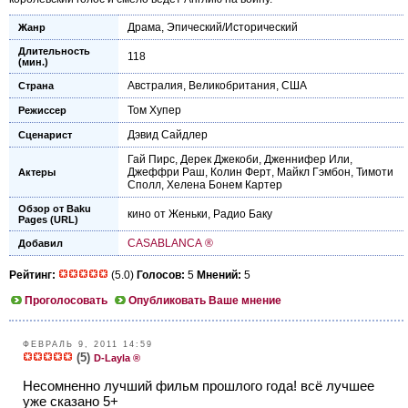
Драма
,
Эпический/Исторический
Жанр
Длительность
118
(мин.)
Австралия
,
Великобритания
,
США
Страна
Том Хупер
Режиссер
Дэвид Сайдлер
Сценарист
Гай Пирс
,
Дерек Джекоби
,
Дженнифер Или
,
Джеффри Раш
,
Колин Ферт
,
Майкл Гэмбон
,
Тимоти
Актеры
Сполл
,
Хелена Бонем Картер
Обзор от Baku
кино от Женьки
,
Радио Баку
Pages (URL)
CASABLANCA ®
Добавил
Рейтинг:
(5.0)
Голосов:
5
Мнений:
5
Проголосовать
Опубликовать Ваше мнение
ФЕВРАЛЬ 9, 2011 14:59
(5)
D-Layla ®
Несомненно лучший фильм прошлого года! всё лучшее
уже сказано 5+