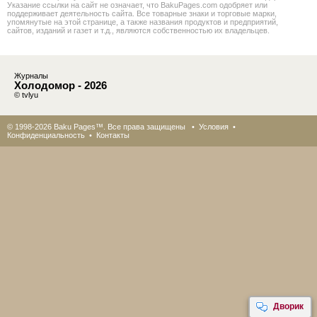
Указание ссылки на сайт не означает, что BakuPages.com одобряет или
поддерживает деятельность сайта. Все товарные знаки и торговые марки,
упомянутые на этой странице, а также названия продуктов и предприятий,
сайтов, изданий и газет и т.д., являются собственностью их владельцев.
Журналы
Холодомор - 2026
© tvlyu
© 1998-2026 Baku Pages™. Все права защищены •
Условия
•
Конфиденциальность
•
Контакты
Дворик