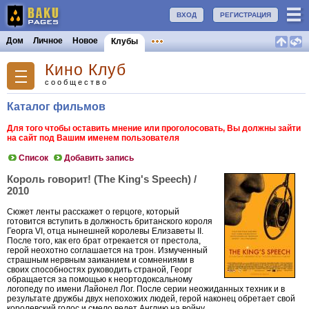
ВХОД
РЕГИСТРАЦИЯ
Дом
Личное
Новое
Клубы
Кино Клуб
сообщество
Каталог фильмов
Для того чтобы оставить мнение или проголосовать, Вы должны зайти
на сайт под Вашим именем пользователя
Список
Добавить запись
Король говорит! (The King's Speech) /
2010
Сюжет ленты расскажет о герцоге, который
готовится вступить в должность британского короля
Георга VI, отца нынешней королевы Елизаветы II.
После того, как его брат отрекается от престола,
герой неохотно соглашается на трон. Измученный
страшным нервным заиканием и сомнениями в
своих способностях руководить страной, Георг
обращается за помощью к неортодоксальному
логопеду по имени Лайонел Лог. После серии неожиданных техник и в
результате дружбы двух непохожих людей, герой наконец обретает свой
королевский голос и смело ведет Англию на войну.