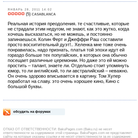
ЯНВАРЬ 28, 2011 14:02
(5)
CASABLANCA
Реальная история преодоления. те счастливые, которые
не страдали этим недугом, не знают, как это жутко, когда
хочешь высказаться, но не можешь, и постоянно
запинаешься. Колин Ферт и Джеффри Раш составили
просто восхитительный дуэт!.. Хеленка мне тоже очень
понравилась, надо признать, платья той эпохи идут ей
гораздо больше тех попугайских, в которых она обычно
посещает различные церемонии. Но даже это ей можно
простить – талант, знаете ли. Отдельно стоит упомянуть
юмор, то ли английский, то ли австралийский – неважно.
Он очень здорово вписывается в картину. Том Хупер
поработал на славу. это очень хорошее кино, Кино с
большой буквы.
обсудить на форумах
ОТКАЗ ОТ ОТВЕТСТВЕННОСТИ: BakuPages.com (Baku.ru) не несет
ответственности за содержимое этой страницы. BakuPages.com не представляет
сайты на которые указаны ссылки и не несет ответственности за их содержание.