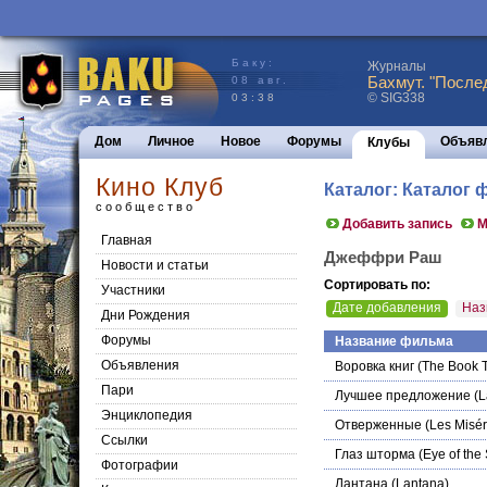
Баку:
Журналы
Бахмут. "После
08 авг.
© SIG338
03:38
Дом
Личное
Новое
Форумы
Объяв
Клубы
Кино Клуб
Каталог: Каталог
сообщество
Добавить запись
М
Главная
Джеффри Раш
Новости и статьи
Сортировать по:
Участники
Дате добавления
Наз
Дни Рождения
Форумы
Название фильма
Объявления
Воровка книг
(The Book T
Пари
Лучшее предложение
(L
Энциклопедия
Отверженные
(Les Misér
Cсылки
Глаз шторма
(Eye of the
Фотографии
Лантана
(Lantana)