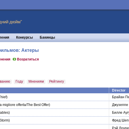
дний дюйм"
ления
Конкурсы
Бакинцы
 фильмов: Актеры
нения
Возратиться
ванию
Году
Мнениям
Рейтингу
Director
hief)
Брайан П
a migliore offerta/The Best Offer)
Джузеппе
ables)
Билле Ауг
 Storm)
Фред Шеп
Рэй Лоуре