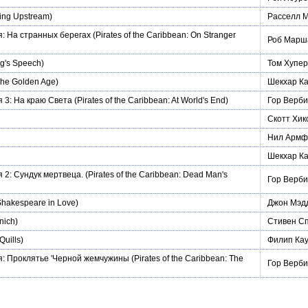
ng Upstream)
Расселл 
: На странных берегах
(Pirates of the Caribbean: On Stranger
Роб Марш
g's Speech)
Том Хупер
The Golden Age)
Шекхар К
 3: На краю Света
(Pirates of the Caribbean: At World's End)
Гор Верби
Скотт Хик
Нил Армф
Шекхар К
 2: Сундук мертвеца.
(Pirates of the Caribbean: Dead Man's
Гор Верби
hakespeare in Love)
Джон Мэд
nich)
Стивен С
Quills)
Филип Ка
я: Проклятье 'Черной жемчужины
(Pirates of the Caribbean: The
Гор Верби