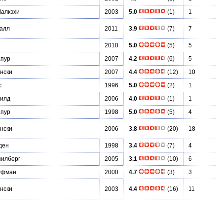
Малкэхи
2003
5.0
(1)
1
алл
2011
3.9
(7)
7
2010
5.0
(5)
5
апур
2007
4.2
(6)
5
нски
2007
4.4
(12)
10
с
1996
5.0
(2)
1
илд
2006
4.0
(1)
1
апур
1998
5.0
(5)
4
нски
2006
3.8
(20)
18
ден
1998
3.4
(7)
4
пилберг
2005
3.1
(10)
6
уфман
2000
4.7
(3)
3
нски
2003
4.4
(16)
11