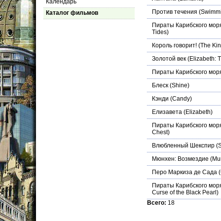
Календарь
Против течения
(Swimmi
Каталог фильмов
Пираты Карибского моря
Tides)
Король говорит!
(The Kin
Золотой век
(Elizabeth: 
Пираты Карибского моря
Блеск
(Shine)
Кэнди
(Candy)
Елизавета
(Elizabeth)
Пираты Карибского моря
Chest)
Влюбленный Шекспир
(S
Мюнхен: Возмездие
(Mu
Перо Маркиза де Сада
(
Пираты Карибского мор
Curse of the Black Pearl)
Всего:
18