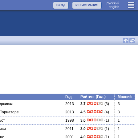
руccкий
ВХОД
РЕГИСТРАЦИЯ
english
Год
Рейтинг (Гол.)
Мнений
ерсивал
2013
3.7
(3)
3
 Торнаторе
2013
4.5
(4)
3
уст
1998
3.0
(1)
1
иси
2011
3.0
(1)
1
нс
2001
4.0
(1)
1