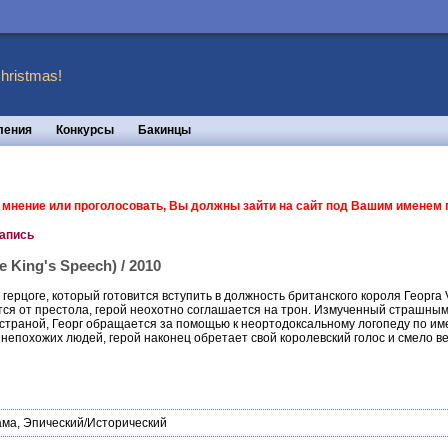
hristmas!
ления
Конкурсы
Бакинцы
ь мнение или проголосовать, Вы должны зайти на сайт под Вашим именем
запись
 King's Speech) / 2010
герцоге, который готовится вступить в должность британского короля Георга 
ается от престола, герой неохотно соглашается на трон. Измученный страшн
 страной, Георг обращается за помощью к неортодоксальному логопеду по им
 непохожих людей, герой наконец обретает свой королевский голос и смело ве
ама
,
Эпический/Исторический