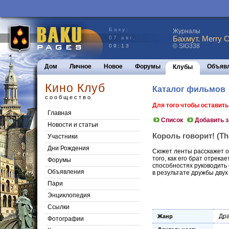
Баку:
Журналы
Бахмут. Merry C
07 авг.
© SIG338
09:13
Дом
Личное
Новое
Форумы
Объяв
Клубы
Кино Клуб
Каталог фильмов
сообщество
Для того чтобы оставит
Главная
Список
Добавить 
Новости и статьи
Король говорит! (The
Участники
Дни Рождения
Сюжет ленты расскажет о 
того, как его брат отрек
Форумы
способностях руководить
Объявления
в результате дружбы двух
Пари
Энциклопедия
Cсылки
Др
Жанр
Фотографии