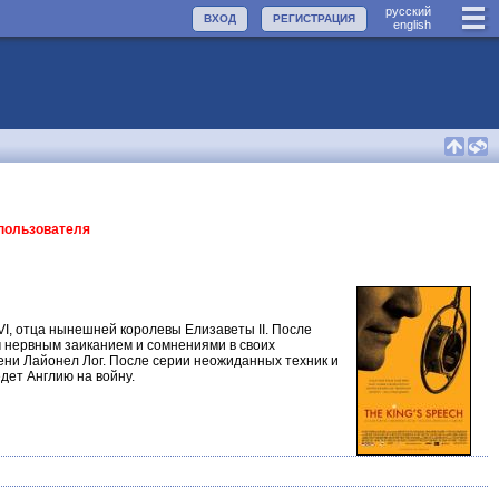
руccкий
ВХОД
РЕГИСТРАЦИЯ
english
 пользователя
VI, отца нынешней королевы Елизаветы II. После
ым нервным заиканием и сомнениями в своих
ени Лайонел Лог. После серии неожиданных техник и
дет Англию на войну.