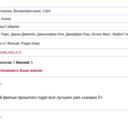
стралия
,
Великобритания
,
США
 Хупер
вид Сайдлер
 Пирс
,
Дерек Джекоби
,
Дженнифер Или
,
Джеффри Раш
,
Колин Ферт
,
Майкл Гэ
о от Женьки
,
Радио Баку
SABLANCA ®
олосов:
5
Мнений:
5
убликовать Ваше мнение
59
 фильм прошлого года! всё лучшее уже сказано 5+
13