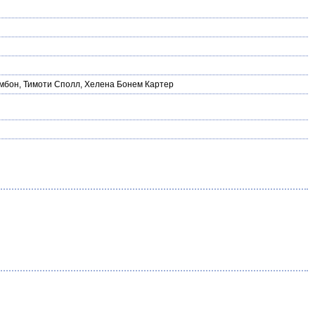
мбон
,
Тимоти Сполл
,
Хелена Бонем Картер