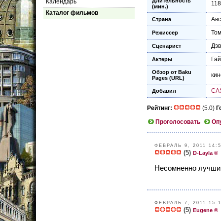
Длительность
Календарь
118
(мин.)
Каталог фильмов
Ав
Страна
Том
Режиссер
Дэ
Сценарист
Гай
Актеры
Обзор от Baku
кин
Pages (URL)
CA
Добавил
Рейтинг:
(5.0)
Г
Проголосовать
Оп
ФЕВРАЛЬ 9, 2011 14:
(5)
D-Layla ®
Несомненно лучший
ФЕВРАЛЬ 7, 2011 15:
(5)
Eugene ®