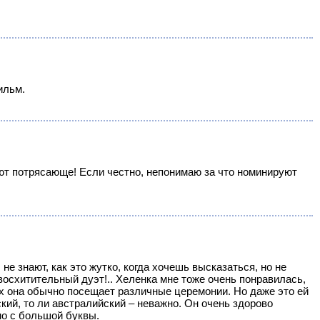
ильм.
ют потрясающе! Если честно, непонимаю за что номинируют
не знают, как это жутко, когда хочешь высказаться, но не
осхитительный дуэт!.. Хеленка мне тоже очень понравилась,
рых она обычно посещает различные церемонии. Но даже это ей
ский, то ли австралийский – неважно. Он очень здорово
но с большой буквы.