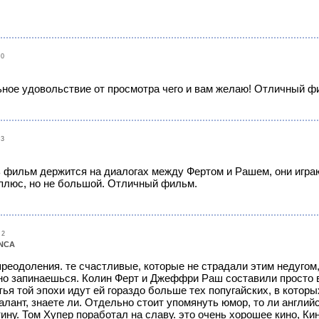
50
ное удовольствие от просмотра чего и вам желаю! Отличный ф
53
ь фильм держится на диалогах между Фертом и Рашем, они игра
 плюс, но не большой. Отличный фильм.
02
NCA
реодоления. те счастливые, которые не страдали этим недугом, 
но запинаешься. Колин Ферт и Джеффри Раш составили просто в
тья той эпохи идут ей гораздо больше тех попугайских, в кото
алант, знаете ли. Отдельно стоит упомянуть юмор, то ли англий
ину. Том Хупер поработал на славу. это очень хорошее кино, Ки