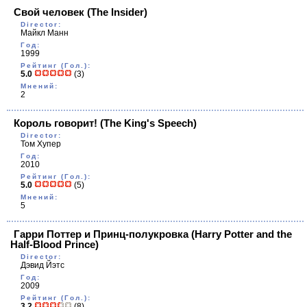
Свой человек
(The Insider)
Director:
Майкл Манн
Год:
1999
Рейтинг (Гол.):
5.0
(3)
Мнений:
2
Король говорит!
(The King's Speech)
Director:
Том Хупер
Год:
2010
Рейтинг (Гол.):
5.0
(5)
Мнений:
5
Гарри Поттер и Принц-полукровка
(Harry Potter and the
Half-Blood Prince)
Director:
Дэвид Йэтс
Год:
2009
Рейтинг (Гол.):
3.2
(8)