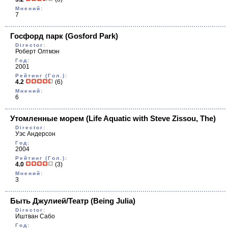
Мнений:
7
Госфорд парк
(Gosford Park)
Director:
Роберт Олтмэн
Год:
2001
Рейтинг (Гол.):
4.2
(6)
Мнений:
6
Утомленные морем
(Life Aquatic with Steve Zissou, The)
Director:
Уэс Андерсон
Год:
2004
Рейтинг (Гол.):
4.0
(3)
Мнений:
3
Быть Джулией/Театр
(Being Julia)
Director:
Иштван Сабо
Год: