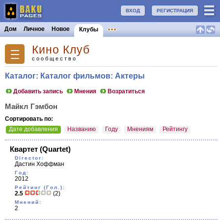
ВХОД
РЕГИСТРАЦИЯ
Дом
Личное
Новое
Клубы
Кино Клуб
сообщество
Каталог: Каталог фильмов: Актеры
Добавить запись
Мнения
Возратиться
Майкл Гэмбон
Сортировать по:
Дате добавления
Названию
Году
Мнениям
Рейтингу
Квартет
(Quartet)
Director:
Дастин Хоффман
Год:
2012
Рейтинг (Гол.):
2.5
(2)
Мнений:
2