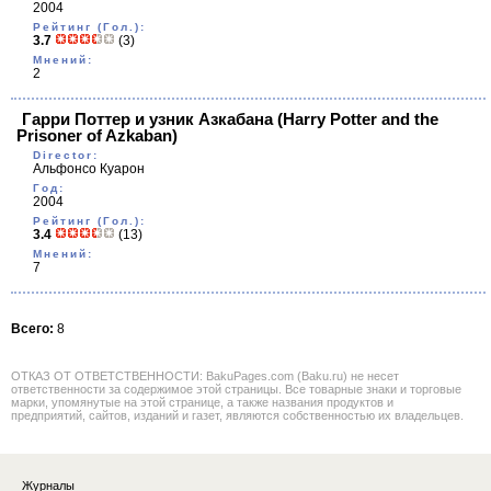
2004
Рейтинг (Гол.):
3.7
(3)
Мнений:
2
Гарри Поттер и узник Азкабана
(Harry Potter and the
Prisoner of Azkaban)
Director:
Альфонсо Куарон
Год:
2004
Рейтинг (Гол.):
3.4
(13)
Мнений:
7
Всего:
8
ОТКАЗ ОТ ОТВЕТСТВЕННОСТИ: BakuPages.com (Baku.ru) не несет
ответственности за содержимое этой страницы. Все товарные знаки и торговые
марки, упомянутые на этой странице, а также названия продуктов и
предприятий, сайтов, изданий и газет, являются собственностью их владельцев.
Журналы