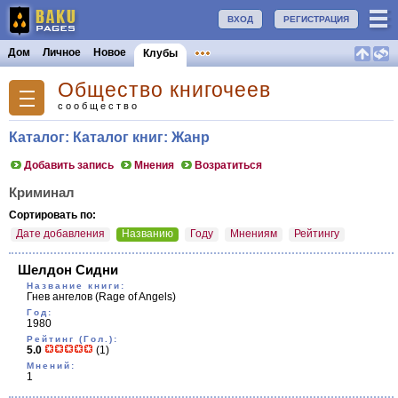
ВХОД
РЕГИСТРАЦИЯ
Дом
Личное
Новое
Клубы
Общество книгочеев
сообщество
Каталог: Каталог книг: Жанр
Добавить запись
Мнения
Возратиться
Криминал
Сортировать по:
Дате добавления
Названию
Году
Мнениям
Рейтингу
Шелдон Сидни
Название книги:
Гнев ангелов
(Rage of Angels)
Год:
1980
Рейтинг (Гол.):
5.0
(1)
Мнений:
1