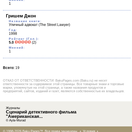
1
Гришем Джон
Название книги:
Уличный адвокат
(The Street Lawyer)
Год:
1998
Рейтинг (Гол.):
5.0
(2)
Мнений:
1
Всего:
19
ОТКАЗ ОТ ОТВЕТСТВЕННОСТИ: BakuPages.com (Baku.ru) не несет
ответственности за содержимое этой страницы. Все товарные знаки и торговые
марки, упомянутые на этой странице, а также названия продуктов и
предприятий, сайтов, изданий и газет, являются собственностью их владельцев.
Журналы
Сценарий детективного фильма
"Американская...
© Ayla-Murad
© 1998-2026 Baku Pages™. Все права защищены •
Условия
•