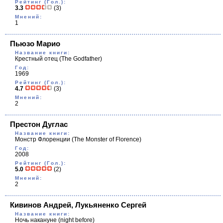
Рейтинг (Гол.):
3.3
(3)
Мнений:
1
Пьюзо Марио
Название книги:
Крестный отец
(The Godfather)
Год:
1969
Рейтинг (Гол.):
4.7
(3)
Мнений:
2
Престон Дуглас
Название книги:
Монстр Флоренции
(The Monster of Florence)
Год:
2008
Рейтинг (Гол.):
5.0
(2)
Мнений:
2
Кивинов Андрей, Лукьяненко Сергей
Название книги:
Ночь накануне
(night before)