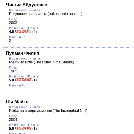
Чингиз Абдуллаев
Название книги:
Покушение на власть.
(pokushenie na vlast)
Год:
2005
Рейтинг (Гол.):
4.0
(2)
Мнений:
2
Пулман Филип
Название книги:
Рубин во мгле
(The Ruby in the Smoke)
Год:
1985
Рейтинг (Гол.):
5.0
(1)
Мнений:
1
Ши Майкл
Название книги:
Рыбалка в море демонов
(The Incompleat Nifft)
Год:
2004
Рейтинг (Гол.):
5.0
(1)
Мнений: