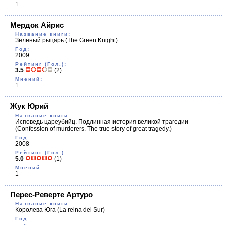
1
Мердок Айрис
Название книги:
Зеленый рыцарь
(The Green Knight)
Год:
2009
Рейтинг (Гол.):
3.5
(2)
Мнений:
1
Жук Юрий
Название книги:
Исповедь цареубийц. Подлинная история великой трагедии
(Confession of murderers. The true story of great tragedy.)
Год:
2008
Рейтинг (Гол.):
5.0
(1)
Мнений:
1
Перес-Реверте Артуро
Название книги:
Королева Юга
(La reina del Sur)
Год: