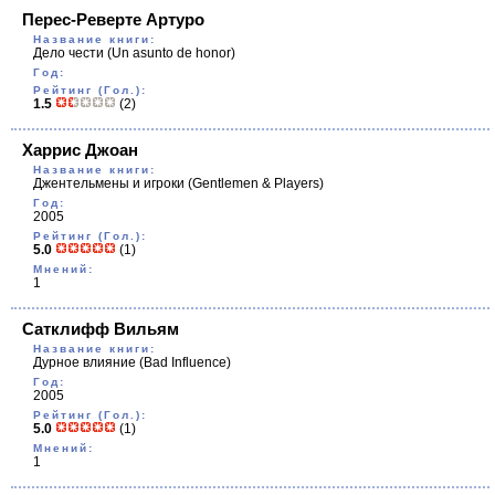
Перес-Реверте Артуро
Название книги:
Дело чести
(Un asunto de honor)
Год:
Рейтинг (Гол.):
1.5
(2)
Харрис Джоан
Название книги:
Джентельмены и игроки
(Gentlemen & Players)
Год:
2005
Рейтинг (Гол.):
5.0
(1)
Мнений:
1
Сатклифф Вильям
Название книги:
Дурное влияние
(Bad Influence)
Год:
2005
Рейтинг (Гол.):
5.0
(1)
Мнений:
1