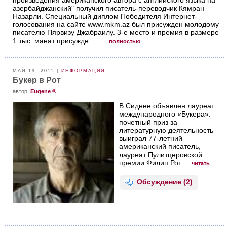
азербайджанский" получил писатель-переводчик Кямран
Назарли. Специальный диплом Победителя Интернет-
голосования на сайте www.mkm.az был присужден молодому
писателю Пярвизу Джабраилу. 3-е место и премия в размере
1 тыс. манат присужде.........
полностью
МАЙ 19, 2011 |
ИНФОРМАЦИЯ
Букер в Рот
aвтор:
Eugene ®
В Сиднее объявлен лауреат
международного «Букера»:
почетный приз за
литературную деятельность
выиграл 77-летний
американский писатель,
лауреат Пулитцеровской
премии Филип Рот ...
читать
Обсуждение (2)