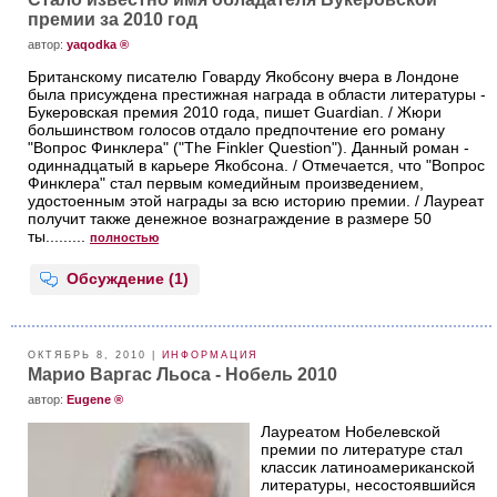
премии за 2010 год
aвтор:
yaqodka ®
Британскому писателю Говарду Якобсону вчера в Лондоне
была присуждена престижная награда в области литературы -
Букеровская премия 2010 года, пишет Guardian. / Жюри
большинством голосов отдало предпочтение его роману
"Вопрос Финклера" ("The Finkler Question"). Данный роман -
одиннадцатый в карьере Якобсона. / Отмечается, что "Вопрос
Финклера" стал первым комедийным произведением,
удостоенным этой награды за всю историю премии. / Лауреат
получит также денежное вознаграждение в размере 50
ты.........
полностью
Обсуждение (1)
ОКТЯБРЬ 8, 2010 |
ИНФОРМАЦИЯ
Марио Варгас Льоса - Нобель 2010
aвтор:
Eugene ®
Лауреатом Нобелевской
премии по литературе стал
классик латиноамериканской
литературы, несостоявшийся