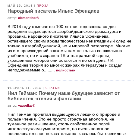
МАЙ 15, 2014 |
ПРОЗА
Народный писатель Ильяс Эфендиев
aвтор:
clementine ®
В 2014 году отмечается 100-летняя годовщина со дня
рождения выдающегося азербайджанского драматурга и
прозаика, народного писателя Ильяса Эфендиева,
оставившего своим ярким творчеством неизгладимый след не
только в азербайджанской, но и мировой литературе. Многие
из его произведений знакомы нам не только со школьных
учебников, но и с экранов ТВ и театральной сцены,
украшением которой они остаются и по сей день. / И.
Эфендиев творил во многих жанрах литературы и создал
неподражаемые о.........
полностью
ФЕВРАЛЬ 11, 2014 |
СТАТЬИ
Нил Гейман: Почему наше будущее зависит от
библиотек, чтения и фантазии
aвтор:
yaqodka ®
Нил Гейман прочитал выдающуюся лекцию о природе и
пользе чтения. Это не просто страстная апология, не
туманное размышление, столь свойственное порой
интеллектуалам-гуманитариям, но очень понятное,
последовательное доказательство, казалось бы, очевидных