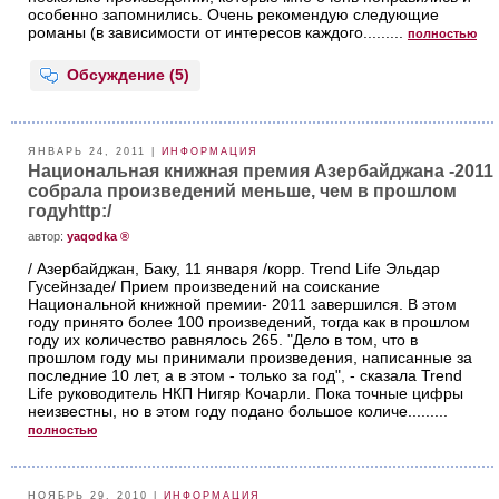
особенно запомнились. Очень рекомендую следующие
романы (в зависимости от интересов каждого.........
полностью
Обсуждение (5)
ЯНВАРЬ 24, 2011 |
ИНФОРМАЦИЯ
Национальная книжная премия Азербайджана -2011
собрала произведений меньше, чем в прошлом
годуhttp:/
aвтор:
yaqodka ®
/ Азербайджан, Баку, 11 января /корр. Trend Life Эльдар
Гусейнзаде/ Прием произведений на соискание
Национальной книжной премии- 2011 завершился. В этом
году принято более 100 произведений, тогда как в прошлом
году их количество равнялось 265. "Дело в том, что в
прошлом году мы принимали произведения, написанные за
последние 10 лет, а в этом - только за год", - сказала Trend
Life руководитель НКП Нигяр Кочарли. Пока точные цифры
неизвестны, но в этом году подано большое количе.........
полностью
НОЯБРЬ 29, 2010 |
ИНФОРМАЦИЯ