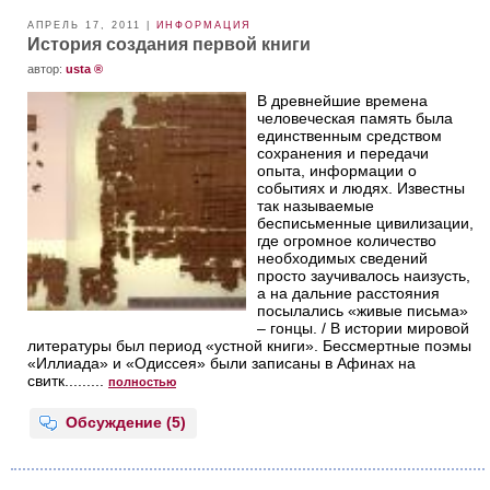
АПРЕЛЬ 17, 2011 |
ИНФОРМАЦИЯ
История создания первой книги
aвтор:
usta ®
В древнейшие времена
человеческая память была
единственным средством
сохранения и передачи
опыта, информации о
событиях и людях. Известны
так называемые
бесписьменные цивилизации,
где огромное количество
необходимых сведений
просто заучивалось наизусть,
а на дальние расстояния
посылались «живые письма»
– гонцы. / В истории мировой
литературы был период «устной книги». Бессмертные поэмы
«Иллиада» и «Одиссея» были записаны в Афинах на
свитк.........
полностью
Обсуждение (5)