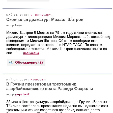
МАЙ 24, 2010 |
ИНФОРМАЦИЯ
Скончался драматург Михаил Шатров
aвтор: Naya
Михаил Шатров В Москве на 79-ом году жизни скончался
драматург и киносценарист Михаил Маршак, работавший под
псевдонимом Михаил Шатров. Об этом сообщили его
коллеги, передает в воскресенье ИТАР-ТАСС. По словам
собеседника агентства, Михаил Шатров скончался ночью во
сне..........
полностью
Обсуждение (2)
МАЙ 24, 2010 |
НОВОСТИ
В Грузии презентован трехтомник
азербайджанского поэта Рашида Фахралы
aвтор:
yaqodka ®
22 мая в Центре культуры азербайджанцев Грузии «Варлыг» в
Тбилиси состоялась презентация недавно вышедшего в свет
трехтомника стихов известного азербайджанского поэта