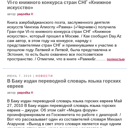
VI-го книжного конкурса стран СНГ «Книжное
искусство»
aвтор:
yaqodka ®
Книга азербайджанского поэта, заслуженного деятеля
искусств Чингиза Алиоглу «Рамка» («Черчиве») получила
Гран-при VI-го книжного конкурса стран СНГ «Книжное
искусство», который прошел в Москве. / Как сообщил Day.Az
сам автор, в этом году на конкурсе, наряду с
представителями стран СНГ и примкнувшими к участию в
прошлом году Латвией и Литвой, была представлена и
Эстония, то есть было охвачено все постсоветское
пространство. / Отметим, что в книге «Рамки&r.........
полностью
ИЮНЬ 7, 2010 |
НОВОСТИ
В Баку издан переводной словарь языка горских
евреев
aвтор:
yaqodka ®
В Баку издан переводной словарь языка горских евреев Май
27, 2010 В Баку издан переводной словарь языка горских
евреев – джуури. Об этом сайт «Медиа форум»
проинформировали из Госкомитета по работе с диапорой. /
Вот что рассказывает один из составителей словаря Михаил
Агарунов: «Выход в свет этого словаря является еще одним