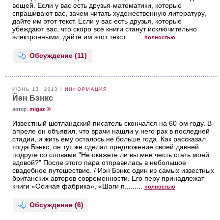
вещей. Если у вас есть друзья-математики, которые
спрашивают вас, зачем читать художественную литературу,
дайте им этот текст. Если у вас есть друзья, которые
убеждают вас, что скоро все книги станут исключительно
электронными, дайте им этот текст.........
полностью
Обсуждение (11)
ИЮНЬ 13, 2013 |
ИНФОРМАЦИЯ
Йен Бэнкс
aвтор:
migaz ®
Известный шотландский писатель скончался на 60-ом году. В
апреле он объявил, что врачи нашли у него рак в последней
стадии, и жить ему осталось не больше года. Как рассказал
тогда Бэнкс, он тут же сделал предложение своей давней
подруге со словами "Не окажете ли вы мне честь стать моей
вдовой?" После этого пара отправилась в небольшое
свадебное путешествие. / Иэн Бэнкc один из самых известных
британских авторов современности. Его перу принадлежат
книги «Осиная фабрика», «Шаги п.........
полностью
Обсуждение (6)