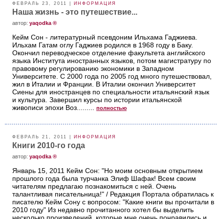
ФЕВРАЛЬ 23, 2011 |
ИНФОРМАЦИЯ
Наша жизнь - это путешествие...
aвтор:
yaqodka ®
Кейм Сон - литературный псевдоним Ильхама Гаджиева.
Ильхам Гатам оглу Гаджиев родился в 1968 году в Баку.
Окончил переводческое отделение факультета английского
языка Института иностранных языков, потом магистратуру по
правовому регулированию экономики в Западном
Университете. С 2000 года по 2005 год много путешествовал,
жил в Италии и Франции. В Италии окончил Университет
Сиены для иностранцев по специальности итальянский язык
и культура. Завершил курсы по истории итальянской
живописи эпохи Воз.........
полностью
ФЕВРАЛЬ 21, 2011 |
ИНФОРМАЦИЯ
Книги 2010-го года
aвтор:
yaqodka ®
Январь 15, 2011 Кейм Сон: "Но моим основным открытием
прошлого года была турчанка Элиф Шафак! Всем своим
читателям предлагаю познакомиться с ней. Очень
талантливая писательница!" / Редакция Портала обратилась к
писателю Кейм Сону с вопросом: "Какие книги вы прочитали в
2010 году" Из недавно прочитанного хотел бы выделить
несколько произведений, которые мне очень понравились и