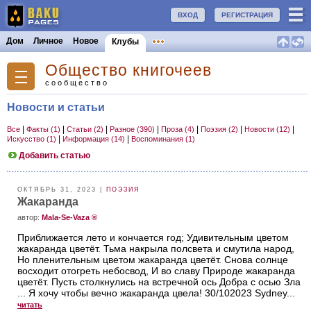
ВХОД
РЕГИСТРАЦИЯ
Дом
Личное
Новое
Клубы
Общество книгочеев
сообщество
Новости и статьи
|
|
|
|
|
|
|
Все
Факты (1)
Статьи (2)
Разное (390)
Проза (4)
Поэзия (2)
Новости (12)
|
|
Искусство (1)
Информация (14)
Воспоминания (1)
Добавить статью
ОКТЯБРЬ 31, 2023 |
ПОЭЗИЯ
Жакаранда
aвтор:
Mala-Se-Vaza ®
Приближается лето и кончается год; Удивительным цветом
жакаранда цветёт. Тьма накрыла полсвета и смутила народ,
Но пленительным цветом жакаранда цветёт. Снова солнце
восходит отогреть небосвод, И во славу Природе жакаранда
цветёт. Пусть столкнулись на встречной ось Добра с осью Зла
... Я хочу чтобы вечно жакаранда цвела! 30/102023 Sydney...
читать