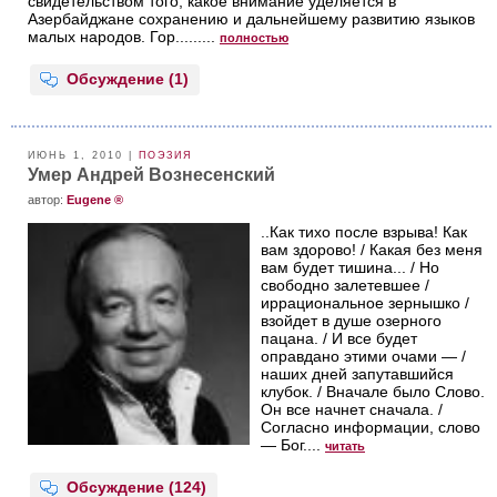
свидетельством того, какое внимание уделяется в
Азербайджане сохранению и дальнейшему развитию языков
малых народов. Гор.........
полностью
Обсуждение (1)
ИЮНЬ 1, 2010 |
ПОЭЗИЯ
Умер Андрей Вознесенский
aвтор:
Eugene ®
..Как тихо после взрыва! Как
вам здорово! / Какая без меня
вам будет тишина... / Но
свободно залетевшее /
иррациональное зернышко /
взойдет в душе озерного
пацана. / И все будет
оправдано этими очами — /
наших дней запутавшийся
клубок. / Вначале было Слово.
Он все начнет сначала. /
Согласно информации, слово
— Бог....
читать
Обсуждение (124)