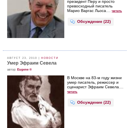
президент Перу и просто
превосходный писатель
Марио Варгас Льоса....
читать
Обсуждение (22)
АВГУСТ 23, 2010 |
НОВОСТИ
Умер Эфраим Севела
aвтор:
Eugene ®
В Москве на 83-м году жизни
умер писатель, режиссер и
сценарист Эфраим Севела....
читать
Обсуждение (22)