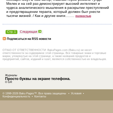
Мелек и на сей раз демонстрирует высокий интеллект и
чудеса аналитического мышления в раскрытии преступлений
и предотвращении теракта, который должен был унести
тысячи жизней. / Как и другие книги.........
полностью
Стр. 1
Следующая
Подписаться на RSS новости
ОТКАЗ ОТ ОТВЕТСТВЕННОСТИ: BakuPages.com (Baku.ru) не несет
ответственности за содержимое этой страницы. Все товарные знаки и торговые
марки, упомянутые на этой странице, а также названия продуктов и
предприятий, сайтов, изданий и газет, являются собственностью их владельцев.
Журналы
Просто буквы на экране телефона.
© GR
© 1998-2026 Baku Pages™. Все права защищены •
Условия
•
Конфиденциальность
•
Контакты