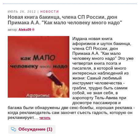
ИЮЛЬ 26, 2012 |
НОВОСТИ
Новая книга бакинца, члена СП России, дюн
Примака А.А. "Как мало человеку много надо"
aвтор:
Aleks09 ®
Издана новая книга
афоризмов и шуток бакинца,
члена СП России, дюн
Примака А.А. "Как мало
человеку много надо" Это уже
четвертая книга поэта и
писателя, в которой много
интересных наблюдений из
жизни: Самый любимый
инструмет человечества -
грабли, трудно быть самим
собой, не зная себя, в
аэропорту Тель-Авива при
досмотре пассажиров и
багажа были обнаружены две секс-бомбы, хорошая реклама -
когда рекламодатель сам захочет съесть гадость, которую он
рекламирует....
читать
Обсуждение (1)