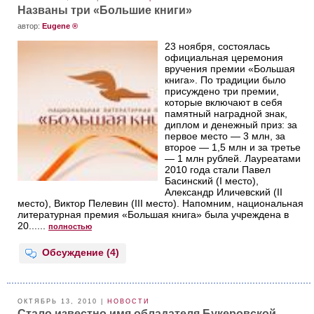
Названы три «Большие книги»
aвтор:
Eugene ®
23 ноября, состоялась
официальная церемония
вручения премии «Большая
книга». По традиции было
присуждено три премии,
которые включают в себя
памятный наградной знак,
диплом и денежный приз: за
первое место — 3 млн, за
второе — 1,5 млн и за третье
— 1 млн рублей. Лауреатами
2010 года стали Павел
Басинский (I место),
Александр Иличевский (II
место), Виктор Пелевин (III место). Напомним, национальная
литературная премия «Большая книга» была учреждена в
20......
полностью
Обсуждение (4)
ОКТЯБРЬ 13, 2010 |
НОВОСТИ
Стало известно имя обладателя Букеровской