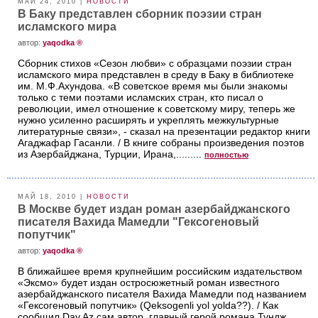
МАЙ 24, 2010 |
НОВОСТИ
В Баку представлен сборник поэзии стран
исламского мира
aвтор:
yaqodka ®
Сборник стихов «Сезон любви» с образцами поэзии стран
исламского мира представлен в среду в Баку в библиотеке
им. М.Ф.Ахундова. «В советское время мы были знакомы
только с теми поэтами исламских стран, кто писал о
революции, имел отношение к советскому миру, теперь же
нужно усиленно расширять и укреплять межкультурные
литературные связи», - сказал на презентации редактор книги
Агаджафар Гасанли. / В книге собраны произведения поэтов
из Азербайджана, Турции, Ирана,.........
полностью
МАЙ 18, 2010 |
НОВОСТИ
В Москве будет издан роман азербайджанского
писателя Вахида Мамедли "Гексогеновый
попутчик"
aвтор:
yaqodka ®
В ближайшее время крупнейшим российским издательством
«Эксмо» будет издан остросюжетный роман известного
азербайджанского писателя Вахида Мамедли под названием
«Гексогеновый попутчик» (Qeksogenli yol yolda??). / Как
сообщил Day.Az сам автор, главный герой романа Тундж