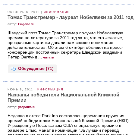
ОКТЯБРЬ 6, 2011 |
ИНФОРМАЦИЯ
Томас Транстремер - лауреат Нобелвеки за 2011 год
aвтор:
Eugene ®
Шведский поэт Томас Транстремер получил Нобелевскую
премию по литературе за 2011 год за то, что его «сжатые,
прозрачные картинки давали нам свежее понимание
действительности». Об этом 6 октября объявил на пресс-
конференции постоянный секретарь Шведской академии
Петер Энглунд ...
читать
Обсуждение (71)
ИЮНЬ 9, 2011 |
ИНФОРМАЦИЯ
Названы победители Национальной Книжной
Премии
aвтор:
yaqodka ®
Недавно в отеле Park Inn состоялась церемония вручения
премий победителям Национальной Книжной Премии (НКП).
Учрежденную Посольством США специальную премию в
размере 1 тыс. манат в номинации "За лучший перевод
произведения американского автора с английского языка на