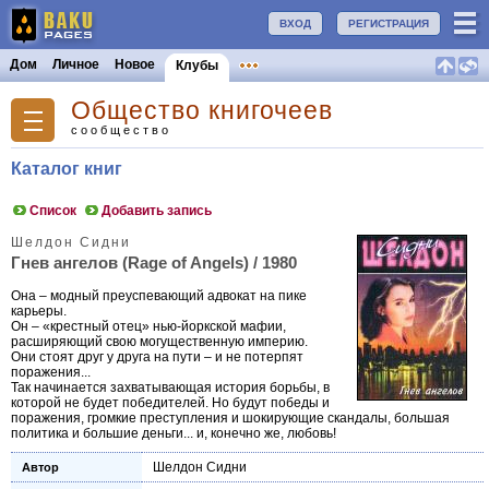
ВХОД
РЕГИСТРАЦИЯ
Дом
Личное
Новое
Клубы
Общество книгочеев
сообщество
Каталог книг
Список
Добавить запись
Шелдон Сидни
Гнев ангелов (Rage of Angels) / 1980
Она – модный преуспевающий адвокат на пике
карьеры.
Он – «крестный отец» нью-йоркской мафии,
расширяющий свою могущественную империю.
Они стоят друг у друга на пути – и не потерпят
поражения...
Так начинается захватывающая история борьбы, в
которой не будет победителей. Но будут победы и
поражения, громкие преступления и шокирующие скандалы, большая
политика и большие деньги... и, конечно же, любовь!
Шелдон Сидни
Автор