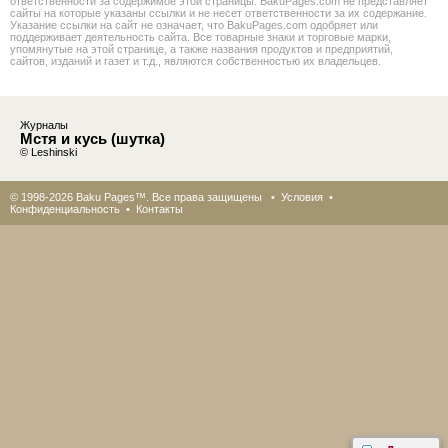
ответственности за содержимое этой страницы. BakuPages.com не представляет
сайты на которые указаны ссылки и не несет ответственности за их содержание.
Указание ссылки на сайт не означает, что BakuPages.com одобряет или
поддерживает деятельность сайта. Все товарные знаки и торговые марки,
упомянутые на этой странице, а также названия продуктов и предприятий,
сайтов, изданий и газет и т.д., являются собственностью их владельцев.
Журналы
Мстя и кусь (шутка)
© Leshinski
© 1998-2026 Baku Pages™. Все права защищены •
Условия
•
Конфиденциальность
•
Контакты