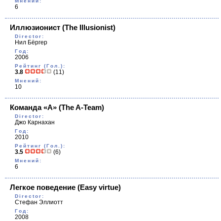
Мнений:
6
Иллюзионист
(The Illusionist)
Director:
Нил Бёргер
Год:
2006
Рейтинг (Гол.):
3.8
(11)
Мнений:
10
Команда «А»
(The A-Team)
Director:
Джо Карнахан
Год:
2010
Рейтинг (Гол.):
3.5
(6)
Мнений:
6
Легкое поведение
(Easy virtue)
Director:
Стефан Эллиотт
Год:
2008