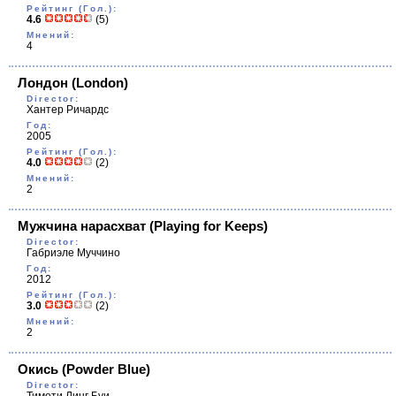
Рейтинг (Гол.):
4.6
(5)
Мнений:
4
Лондон
(Lоndon)
Director:
Хантер Ричардс
Год:
2005
Рейтинг (Гол.):
4.0
(2)
Мнений:
2
Мужчина нарасхват
(Playing for Keeps)
Director:
Габриэле Муччино
Год:
2012
Рейтинг (Гол.):
3.0
(2)
Мнений:
2
Окись
(Powder Blue)
Director: