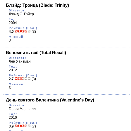
Блэйд: Троица
(Blade: Trinity)
Director:
Дэвид С. Гойер
Год:
2004
Рейтинг (Гол.):
4.0
(3)
Мнений:
3
Вспомнить всё
(Total Recall)
Director:
Лен Уайзман
Год:
2012
Рейтинг (Гол.):
2.7
(3)
Мнений:
3
День святого Валентина
(Valentine's Day)
Director:
Гарри Маршалл
Год:
2010
Рейтинг (Гол.):
3.9
(7)