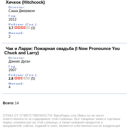
Хичкок
(Hitchcock)
Director:
Саша Джервази
Год:
2012
Рейтинг (Гол.):
3.7
(3)
Мнений:
2
Чак и Ларри: Пожарная свадьба
(I Now Pronounce You
Chuck and Larry)
Director:
Дэннис Дуган
Год:
2007
Рейтинг (Гол.):
2.8
(5)
Мнений:
4
Всего:
14
ОТКАЗ ОТ ОТВЕТСТВЕННОСТИ: BakuPages.com (Baku.ru) не несет
ответственности за содержимое этой страницы. Все товарные знаки и торговые
марки, упомянутые на этой странице, а также названия продуктов и
предприятий, сайтов, изданий и газет, являются собственностью их владельцев.