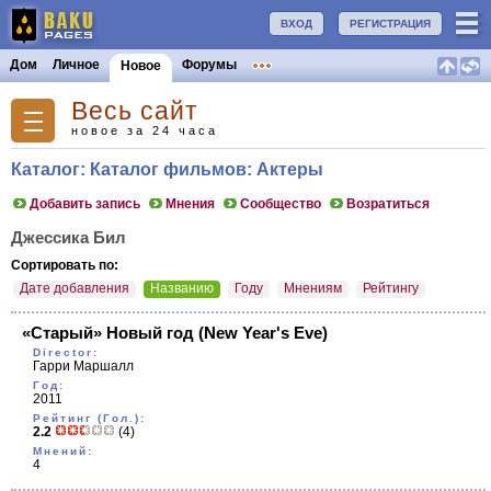
ВХОД
РЕГИСТРАЦИЯ
Дом
Личное
Форумы
Новое
Весь сайт
новое за 24 часа
Каталог: Каталог фильмов: Актеры
Добавить запись
Мнения
Сообщество
Возратиться
Джессика Бил
Сортировать по:
Дате добавления
Названию
Году
Мнениям
Рейтингу
«Старый» Новый год
(New Year's Eve)
Director:
Гарри Маршалл
Год:
2011
Рейтинг (Гол.):
2.2
(4)
Мнений:
4