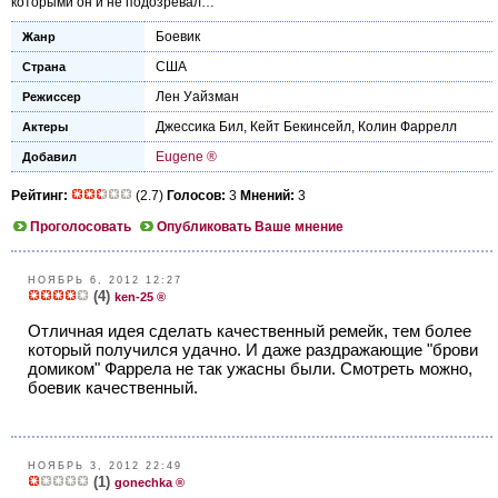
которыми он и не подозревал…
Боевик
Жанр
США
Страна
Лен Уайзман
Режиссер
Джессика Бил
,
Кейт Бекинсейл
,
Колин Фаррелл
Актеры
Eugene ®
Добавил
Рейтинг:
(2.7)
Голосов:
3
Мнений:
3
Проголосовать
Опубликовать Ваше мнение
НОЯБРЬ 6, 2012 12:27
(4)
ken-25 ®
Отличная идея сделать качественный ремейк, тем более
который получился удачно. И даже раздражающие "брови
домиком" Фаррела не так ужасны были. Смотреть можно,
боевик качественный.
НОЯБРЬ 3, 2012 22:49
(1)
gonechka ®