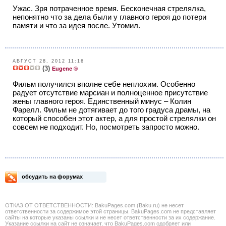
Ужас. Зря потраченное время. Бесконечная стрелялка,
непонятно что за дела были у главного героя до потери
памяти и что за идея после. Утомил.
АВГУСТ 28, 2012 11:16
(3)
Eugene ®
Фильм получился вполне себе неплохим. Особенно
радует отсутствие марсиан и полноценное присутствие
жены главного героя. Единственный минус – Колин
Фарелл. Фильм не дотягивает до того градуса драмы, на
который способен этот актер, а для простой стрелялки он
совсем не подходит. Но, посмотреть запросто можно.
обсудить на форумах
ОТКАЗ ОТ ОТВЕТСТВЕННОСТИ: BakuPages.com (Baku.ru) не несет
ответственности за содержимое этой страницы. BakuPages.com не представляет
сайты на которые указаны ссылки и не несет ответственности за их содержание.
Указание ссылки на сайт не означает, что BakuPages.com одобряет или