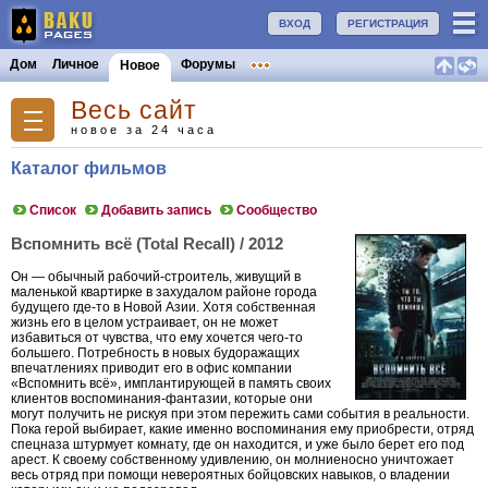
ВХОД
РЕГИСТРАЦИЯ
Дом
Личное
Форумы
Новое
Весь сайт
новое за 24 часа
Каталог фильмов
Список
Добавить запись
Сообщество
Вспомнить всё (Total Recall) / 2012
Он — обычный рабочий-строитель, живущий в
маленькой квартирке в захудалом районе города
будущего где-то в Новой Азии. Хотя собственная
жизнь его в целом устраивает, он не может
избавиться от чувства, что ему хочется чего-то
большего. Потребность в новых будоражащих
впечатлениях приводит его в офис компании
«Вспомнить всё», имплантирующей в память своих
клиентов воспоминания-фантазии, которые они
могут получить не рискуя при этом пережить сами события в реальности.
Пока герой выбирает, какие именно воспоминания ему приобрести, отряд
спецназа штурмует комнату, где он находится, и уже было берет его под
арест. К своему собственному удивлению, он молниеносно уничтожает
весь отряд при помощи невероятных бойцовских навыков, о владении