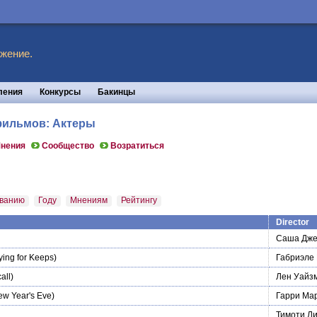
жение.
ления
Конкурсы
Бакинцы
 фильмов: Актеры
нения
Сообщество
Возратиться
ванию
Году
Мнениям
Рейтингу
Director
Саша Дже
ying for Keeps)
Габриэле
all)
Лен Уайз
w Year's Eve)
Гарри Ма
Тимоти Ли