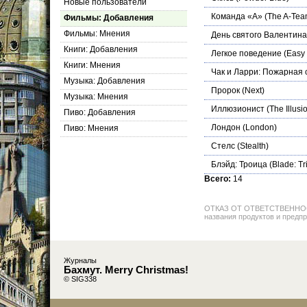
Новые пользователи
Команда «А»
(The A-Tea
Фильмы: Добавления
Фильмы: Мнения
День святого Валентина
Книги: Добавления
Легкое поведение
(Easy 
Книги: Мнения
Чак и Ларри: Пожарная 
Музыка: Добавления
Пророк
(Next)
Музыка: Мнения
Иллюзионист
(The Illusio
Пиво: Добавления
Лондон
(Lоndon)
Пиво: Мнения
Стелс
(Stealth)
Блэйд: Троица
(Blade: Tri
Всего:
14
ОТКАЗ ОТ ОТВЕТСТВЕННОСТИ: 
названия продуктов и предпр
Журналы
Бахмут. Merry Christmas!
© SIG338