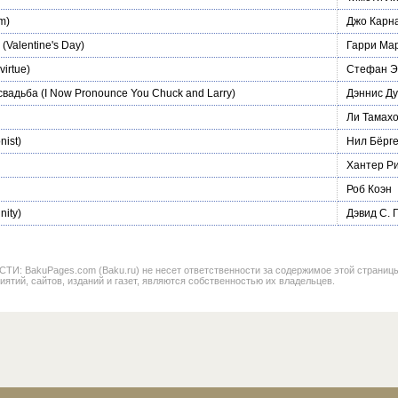
m)
Джо Карн
(Valentine's Day)
Гарри Ма
virtue)
Стефан Э
свадьба
(I Now Pronounce You Chuck and Larry)
Дэннис Ду
Ли Тамах
nist)
Нил Бёрг
Хантер Р
Роб Коэн
nity)
Дэвид С. 
BakuPages.com (Baku.ru) не несет ответственности за содержимое этой страницы. В
иятий, сайтов, изданий и газет, являются собственностью их владельцев.