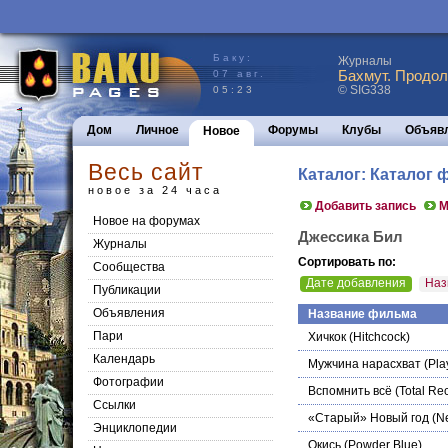
Баку:
Журналы
Бахмут. Продол
07 авг.
© SIG338
05:23
Дом
Личное
Форумы
Клубы
Объяв
Новое
Весь сайт
Каталог: Каталог
новое за 24 часа
Добавить запись
М
Новое на форумах
Джессика Бил
Журналы
Сортировать по:
Сообщества
Дате добавления
Наз
Публикации
Объявления
Название фильма
Пари
Хичкок
(Hitchcock)
Календарь
Мужчина нарасхват
(Pla
Фотографии
Вспомнить всё
(Total Rec
Ссылки
«Старый» Новый год
(Ne
Энциклопедии
Окись
(Powder Blue)