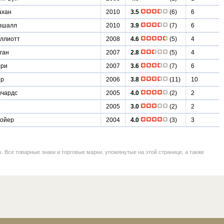
ахан
2010
3.5
(6)
6
ршалл
2010
3.9
(7)
6
ллиотт
2008
4.6
(5)
4
ган
2007
2.8
(5)
4
ори
2007
3.6
(7)
6
ер
2006
3.8
(11)
10
ичардс
2005
4.0
(2)
2
2005
3.0
(2)
2
Гойер
2004
4.0
(3)
3
се товарные знаки и торговые марки, упомянутые на этой странице, а также