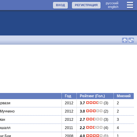
руccкий
ВХОД
РЕГИСТРАЦИЯ
english
Год
Рейтинг (Гол.)
Мнений
рвази
2012
3.7
(3)
2
 Муччино
2012
3.0
(2)
2
ман
2012
2.7
(3)
3
ршалл
2011
2.2
(4)
4
нг Буи
2008
4.0
(1)
1