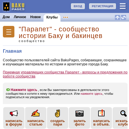
ВХОД
РЕГИСТРАЦИЯ
Дом
Личное
Новое
Клубы
"Парапет" - сообщество
истории Баку и бакинцев
сообщество
Главная
Сообщество пользователей сайта BakuPages, собирающее, сохраняющее
и изучающее материалы по истории и архитектуре города Баку.
Приемная управляющих сообщества Парапет - вопросы и предложения по
работе сообщества
Нажмите здесь
, если Вы заинтересованы в деятельности этого
сообщества и хотите к нему присоединиться. Или
нажмите здесь
, чтобы
подписаться на уведомления.
написать
написать
создать
залить
написать
искать
в форум
статью
пари
фото
в объяв.
клубе