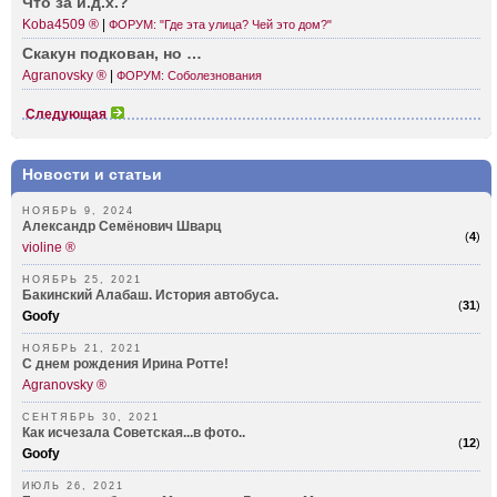
Что за и.д.х.?
Koba4509 ®
|
ФОРУМ: "Где эта улица? Чей это дом?"
Скакун подкован, но …
Agranovsky ®
|
ФОРУМ: Соболезнования
Следующая
Новости и статьи
НОЯБРЬ 9, 2024
Александр Семёнович Шварц
(
4
)
violine ®
НОЯБРЬ 25, 2021
Бакинский Алабаш. История автобуса.
(
31
)
Goofy
НОЯБРЬ 21, 2021
С днем рождения Ирина Ротте!
Agranovsky ®
СЕНТЯБРЬ 30, 2021
Как исчезала Советская...в фото..
(
12
)
Goofy
ИЮЛЬ 26, 2021