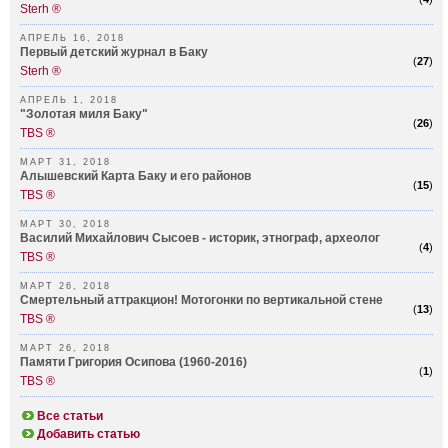
Sterh ®
АПРЕЛЬ 16, 2018
Первый детский журнал в Баку
(
27
)
Sterh ®
АПРЕЛЬ 1, 2018
"Золотая миля Баку"
(
26
)
TBS ®
МАРТ 31, 2018
Алышевский Карта Баку и его районов
(
15
)
TBS ®
МАРТ 30, 2018
Василий Михайлович Сысоев - историк, этнограф, археолог
(
4
)
TBS ®
МАРТ 26, 2018
Смертельный аттракцион! Мотогонки по вертикальной стене
(
13
)
TBS ®
МАРТ 26, 2018
Памяти Григория Осипова (1960-2016)
(
1
)
TBS ®
Все статьи
Добавить статью