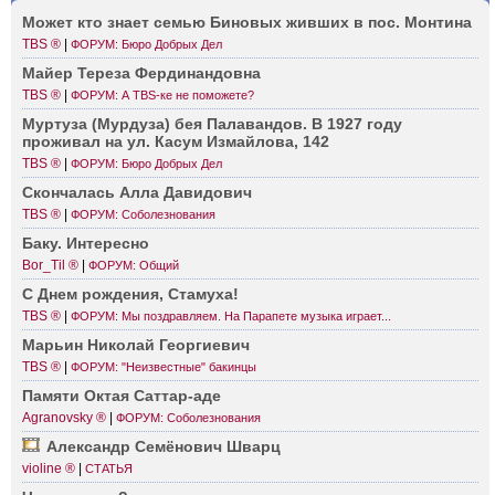
Может кто знает семью Биновых живших в пос. Монтина
TBS ®
|
ФОРУМ: Бюро Добрых Дел
Майер Тереза Ферди­нандовна
TBS ®
|
ФОРУМ: А TBS-ке не поможете?
Муртуза (Мурдуза) бея Палав­андов. В 1927 году
проживал на ул. Касум Измай­лова, 142
TBS ®
|
ФОРУМ: Бюро Добрых Дел
Сконч­алась Алла Давидович
TBS ®
|
ФОРУМ: Соболезнования
Баку. Интересно
Bor_Til ®
|
ФОРУМ: Общий
С Днем рождения, Стамуха!
TBS ®
|
ФОРУМ: Мы поздравляем. На Парапете музыка играет...
Марьин Николай Георг­иевич
TBS ®
|
ФОРУМ: "Неизвестные" бакинцы
Памяти Октая Сатта­р-аде
Agranovsky ®
|
ФОРУМ: Соболезнования
Александр Семёнович Шварц
violine ®
|
СТАТЬЯ