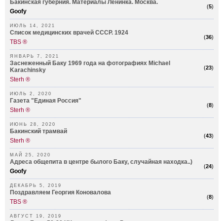
Бакинская губерния. Материалы Ленинка. Москва.
(
5
)
Goofy
ИЮЛЬ 14, 2021
Список медицинских врачей СССР. 1924
(
36
)
TBS ®
ЯНВАРЬ 7, 2021
Заснеженный Баку 1969 года на фотографиях Michael
(
23
)
Karachinsky
Sterh ®
ИЮЛЬ 2, 2020
Газета "Единая Россия"
(
8
)
Sterh ®
ИЮНЬ 28, 2020
Бакинский трамвай
(
43
)
Sterh ®
МАЙ 25, 2020
Адреса общепита в центре былого Баку, случайная находка..)
(
24
)
Goofy
ДЕКАБРЬ 5, 2019
Поздравляем Георгия Коновалова
(
8
)
TBS ®
АВГУСТ 19, 2019