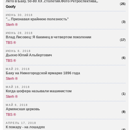
Лето в Баку. 50-80 XX .столетия.Фото Ретроспектива,.
(
25
)
Goofy
ИЮНЬ 30, 2018
"... Признавая крайнюю полезность"
(
3
)
Sterh ®
ИЮНЬ 28, 2018
Влад Лисовец: Я бакинец в четвертом поколении
(
17
)
TBS ®
ИЮНЬ 6, 2018
Дыхно Юлий Альбертович
(
6
)
TBS ®
МАЙ 20, 2018
Баку на Нижегородской ярмарке 1896 года
Sterh ®
МАЙ 16, 2018
Когда шофера называли машинистом
(
1
)
Sterh ®
МАЙ 6, 2018
Армянская церковь
(
8
)
TBS ®
АПРЕЛЬ 17, 2018
К пожару - на лошадях
(
4
)