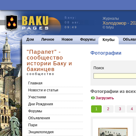
Баку:
Журналы
Холодомор - 20
08 авг.
© tvlyu
09:49
Дом
Личное
Новое
Форумы
Объяв
Клубы
"Парапет" -
Фотографии
сообщество
истории Баку и
бакинцев
Поиск
сообщество
Главная
Новости и статьи
Фотографии из всех
Участники
Загрузить
Дни Рождения
1
2
3
4
Форумы
Объявления
Пари
Энциклопедия