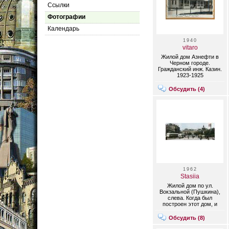
Cсылки
Фотографии
Календарь
1940
vitaro
Жилой дом Азнефти в
Черном городе.
Гражданский инж. Казин.
1923-1925
Обсудить (
4
)
1962
Stasiia
Жилой дом по ул.
Вокзальной (Пушкина),
слева. Когда был
построен этот дом, и
кто являлся
архитектором и
Обсудить (
8
)
заказчиком