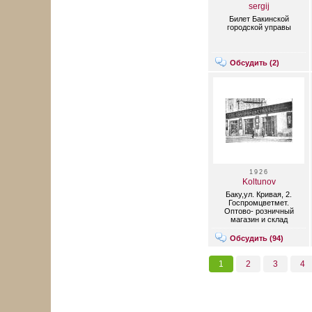
sergij
Билет Бакинской
городской управы
Обсудить (
2
)
1926
Koltunov
Баку,ул. Кривая, 2.
Госпромцветмет.
Оптово- розничный
магазин и склад
Обсудить (
94
)
1
2
3
4