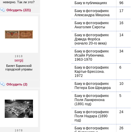
неверно. Так ли это?
Баку в публикациях
96
Обсудить (
221
)
Баку в фотографиях
17
Александра Мишона
Баку в фотографиях
16
Анатолия Сироты
Баку в фотографиях
14
Дэвида Форбса
(начало 20-го века)
Баку в фотографиях
34
Исайя Рубенчика.
1918
1963-1970
sergij
Билет Бакинской
Баку в фотографиях
6
городской управы
Картье-Брессона.
1972
Баку в фотографиях
10
Обсудить (
2
)
Петера Бок-Шредера
Баку в фотографиях
5
Поля Ланкренона
(1891 год)
Баку в фотографиях
24
Поля Надара (1890
год)
Баку в фотографиях
26
1978