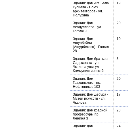
Здания: Дом Ага Бала
19
Гулиева - Союз
архитекторов - ул.
Полухина
Здания: Дом
20
Асадуллаева - ул.
Гоголя 9
Здания: Дом
10
Ашурбейли
(Ашурбекова) - Гоголя
28
Здания: Дом братьев
8
Садыховых - ул.
Чкалова угол ул.
Коммунистической
Здания: Дом
20
Гаджинского - пр.
Нефтяников 103
Здания: Дом Дебура -
17
Музей искусств - ул.
Чкалова
Здания: Дом красной
23
профессуры пр.
Ленина 3
Здания: Дом
24