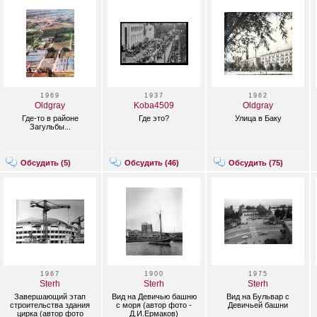
1969
1937
1962
Oldgray
Koba4509
Oldgray
Где-то в районе
Где это?
Улица в Баку
Загульбы...
Обсудить (
5
)
Обсудить (
46
)
Обсудить (
75
)
1967
1900
1975
Sterh
Sterh
Sterh
Завершающий этап
Вид на Девичью башню
Вид на Бульвар с
строительства здания
с моря (автор фото -
Девичьей башни
цирка (автор фото
Д.И.Ермаков)