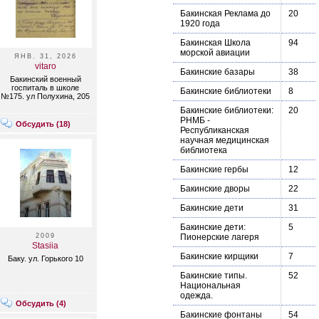
Бакинская Реклама до
20
1920 года
Бакинская Школа
94
морской авиации
ЯНВ. 31, 2026
vitaro
Бакинские базары
38
Бакинский военный
госпиталь в школе
Бакинские библиотеки
8
№175. ул Полухина, 205
Бакинские библиотеки:
20
РНМБ -
Обсудить (
18
)
Республиканская
научная медицинская
библиотека
Бакинские гербы
12
Бакинские дворы
22
Бакинские дети
31
Бакинские дети:
5
2009
Пионерские лагеря
Stasiia
Бакинские кирщики
7
Баку. ул. Горького 10
Бакинские типы.
52
Национальная
одежда.
Обсудить (
4
)
Бакинские фонтаны
54