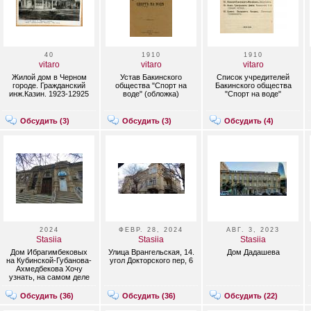
40
1910
1910
vitaro
vitaro
vitaro
Жилой дом в Черном
Устав Бакинского
Cписок учредителей
городе. Гражданский
общества "Спорт на
Бакинского общества
инж.Казин. 1923-12925
воде" (обложка)
"Спорт на воде"
Обсудить (
3
)
Обсудить (
3
)
Обсудить (
4
)
2024
ФЕВР. 28, 2024
АВГ. 3, 2023
Stasiia
Stasiia
Stasiia
Дом Ибрагимбековых
Улица Врангельская, 14.
Дом Дадашева
на Кубинской-Губанова-
угол Докторского пер, 6
Ахмедбекова Хочу
узнать, на самом деле
он является домом
Ибрагимбековых? В
Обсудить (
36
)
Обсудить (
36
)
Обсудить (
22
)
правочниках нет
данных