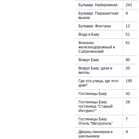
Бульвар: Набережная
241
Бульвар: Парашютная
9
вышка
Бульвар: Фонтаны
12
Вода в Баку
51
Вокзалы:
61
железнодорожный и
Сабунчинский
Вокруг Баку
80
Вокруг Баку: дачи и
20
виллы
Где эта улица, где этот
195
дом?
Гостиницы Баку
42
Гостиницы Баку:
28
гостиница "Старый
Интурист"
Гостиницы Баку:
7
Отель "Метрополь"
Дворец пионеров и
9
школьников