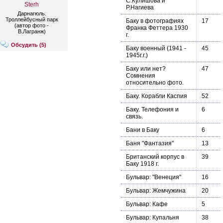
С.Кулишова и
Sterh
Р.Нагиева
Дарнагюль.
Троллейбусный парк
Баку в фотографиях
17
(автор фото -
Франка Феттера 1930
В.Лагранж)
г.
Обсудить (
5
)
Баку военный (1941 -
45
1945г.г.)
Баку или нет?
47
Сомнения
относительно фото.
Баку. Корабли Каспия
52
Баку. Телефония и
6
связь.
Бани в Баку
6
Баня "Фантазия"
13
Британский корпус в
39
Баку 1918 г.
Бульвар: "Венеция"
16
Бульвар: Жемчужина
20
Бульвар: Кафе
5
Бульвар: Купальня
38