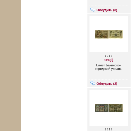
Обсудить (
8
)
1918
sergij
Билет Бакинской
городской управы
Обсудить (
2
)
1918