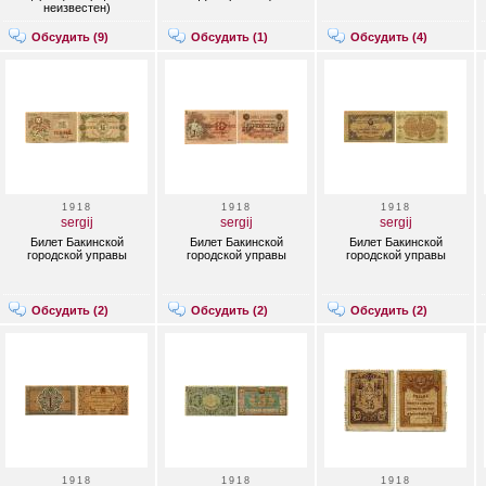
неизвестен)
Обсудить (
9
)
Обсудить (
1
)
Обсудить (
4
)
1918
1918
1918
sergij
sergij
sergij
Билет Бакинской
Билет Бакинской
Билет Бакинской
городской управы
городской управы
городской управы
Обсудить (
2
)
Обсудить (
2
)
Обсудить (
2
)
1918
1918
1918