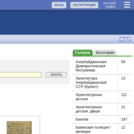
руccкий
ВХОД
РЕГИСТРАЦИЯ
english
Галереи
Категории
Азербайджанская
58
Демократическая
Республика
Архитектура
13
Азербайджанской
ССР (буклет)
Архитектурные
111
детали
Архитектурные
21
детали: двери
Баилов
187
Бакинская полиция /
12
милиция