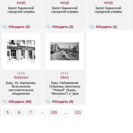
sergij
sergij
sergij
Билет Бакинской
Билет Бакинской
Билет Бакинской
городской управы
городской управы
городской управы
Обсудить (
2
)
Обсудить (
2
)
Обсудить (
2
)
1926
1932
Koltunov
Sterh
Баку. Ул. Корганова.
Баку. Набережная
Всесоюзное
Губанова, кинотеатр
заготовительное
"Новый" (бывш.
объдинение
"Феномен") и "дом
коммунальных
Каспара"
хозяйств (ВЗОК)
Обсудить (
60
)
Обсудить (
9
)
5
6
7
...
109
...
211