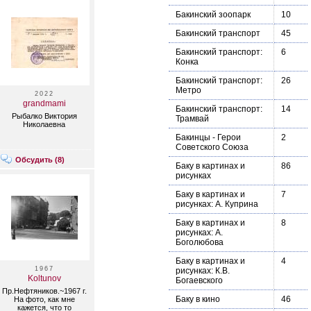
Бакинский зоопарк
10
Бакинский транспорт
45
Бакинский транспорт:
6
Конка
Бакинский транспорт:
26
Метро
2022
grandmami
Бакинский транспорт:
14
Рыбалко Виктория
Трамвай
Николаевна
Бакинцы - Герои
2
Советского Союза
Обсудить (
8
)
Баку в картинах и
86
рисунках
Баку в картинах и
7
рисунках: А. Куприна
Баку в картинах и
8
рисунках: А.
Боголюбова
Баку в картинах и
4
1967
рисунках: К.В.
Koltunov
Богаевского
Пр.Нефтяников.~1967 г.
Баку в кино
46
На фото, как мне
кажется, что то