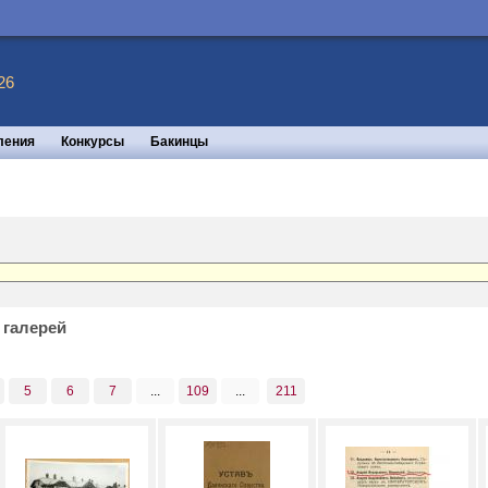
26
ления
Конкурсы
Бакинцы
 галерей
5
6
7
...
109
...
211