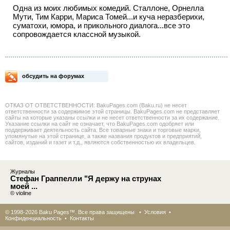
Одна из моих любимых комедий. Сталлоне, Орнелла
Мути, Тим Карри, Мариса Томей...и куча неразберихи,
суматохи, юмора, и прикольного диалога...все это
сопровождается классной музыкой.
обсудить на форумах
ОТКАЗ ОТ ОТВЕТСТВЕННОСТИ: BakuPages.com (Baku.ru) не несет
ответственности за содержимое этой страницы. BakuPages.com не представляет
сайты на которые указаны ссылки и не несет ответственности за их содержание.
Указание ссылки на сайт не означает, что BakuPages.com одобряет или
поддерживает деятельность сайта. Все товарные знаки и торговые марки,
упомянутые на этой странице, а также названия продуктов и предприятий,
сайтов, изданий и газет и т.д., являются собственностью их владельцев.
Журналы
Стефан Граппелли "Я держу на струнах
моей ...
© violine
© 1998-2026 Baku Pages™. Все права защищены •
Условия
•
Конфиденциальность
•
Контакты