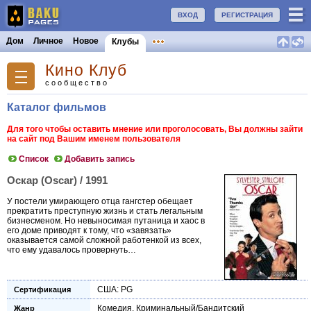
ВХОД
РЕГИСТРАЦИЯ
Дом
Личное
Новое
Клубы
Кино Клуб
сообщество
Каталог фильмов
Для того чтобы оставить мнение или проголосовать, Вы должны зайти
на сайт под Вашим именем пользователя
Список
Добавить запись
Оскар (Oscar) / 1991
У постели умирающего отца гангстер обещает
прекратить преступную жизнь и стать легальным
бизнесменом. Но невыносимая путаница и хаос в
его доме приводят к тому, что «завязать»
оказывается самой сложной работенкой из всех,
что ему удавалось провернуть…
США: PG
Сертификация
Комедия
,
Криминальный/Бандитский
Жанр