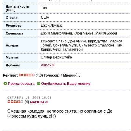
Длительность
109
(мин.)
США
Страна
Джон Лэндис
Режиссер
Джим Малхолленд
,
Клод Манье
,
Майкл Бэрри
Сценарист
Винсент Спано
,
Дон Амиче
,
Кирк Дуглас
,
Мариса
Томей
,
Орнелла Мути
,
Сильвестр Сталлоне
,
Тим
Актеры
Карри
,
Чезз Палминтери
Элмер Бернштейн
Музыка
Alik25 ®
Добавил
Рейтинг:
(4.6)
Голосов:
7
Мнений:
5
Проголосовать
Опубликовать Ваше мнение
ОКТЯБРЬ 14, 2008 16:53
(4)
MAPKI3A ®
Смешная комедия, неплоxо снята, но оригинал с Де
Фюнесом куда лучше! :)