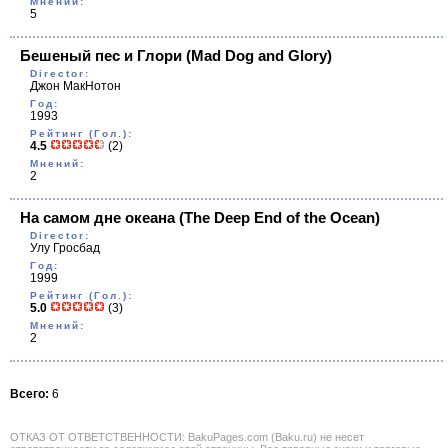
Мнений:
5
Бешеный пес и Глори
(Mad Dog and Glory)
Director:
Джон МакНотон
Год:
1993
Рейтинг (Гол.):
4.5
(2)
Мнений:
2
На самом дне океана
(The Deep End of the Ocean)
Director:
Улу Гросбад
Год:
1999
Рейтинг (Гол.):
5.0
(3)
Мнений:
2
Всего:
6
ОТКАЗ ОТ ОТВЕТСТВЕННОСТИ: BakuPages.com (Baku.ru) не несет