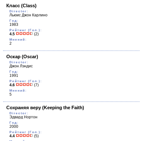
Класс
(Class)
Director:
Льюис Джон Карлино
Год:
1983
Рейтинг (Гол.):
4.5
(2)
Мнений:
2
Оскар
(Oscar)
Director:
Джон Лэндис
Год:
1991
Рейтинг (Гол.):
4.6
(7)
Мнений:
5
Сохраняя веру
(Keeping the Faith)
Director:
Эдвард Нортон
Год:
2000
Рейтинг (Гол.):
4.4
(5)