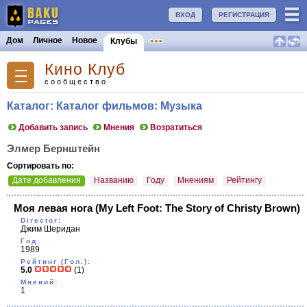
ВХОД
РЕГИСТРАЦИЯ
Дом
Личное
Новое
Клубы
Кино Клуб
сообщество
Каталог: Каталог фильмов: Музыка
Добавить запись
Мнения
Возратиться
Элмер Бернштейн
Сортировать по:
Дате добавления
Названию
Году
Мнениям
Рейтингу
Моя левая нога
(My Left Foot: The Story of Christy Brown)
Director:
Джим Шеридан
Год:
1989
Рейтинг (Гол.):
5.0
(1)
Мнений:
1