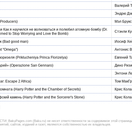
Валерий 
Эндрю Дэ
Producers)
Мэл Брукс
и Как я научился не волноваться и полюбил атомную бомбу
(Dr.
Стэнли Ку
arned to Stop Worrying and Love the Bomb)
к
(Bad good man)
Иосиф Хе
nt "Omega")
Антонис 
лоризеля
(Priklucheniya Princa Florizelya)
Евгений Т
арий»
(Operazione San Gennaro)
Дино Риз
Энтони Л
r: Escape 2 Africa)
Том МакГр
комната
(Harry Potter and the Chamber of Secrets)
Крис Кола
фский камень
(Harry Potter and the Sorcerer's Stone)
Крис Кола
BakuPages.com (Baku.ru) не несет ответственности за содержимое этой страницы. В
иятий, сайтов, изданий и газет, являются собственностью их владельцев.