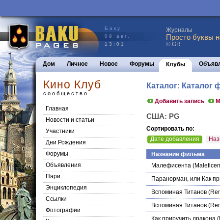
Баку:
Журналы
Просто буквы н
09 авг.
© GR
13:01
Дом
Личное
Новое
Форумы
Объяв
Клубы
Кино Клуб
Каталог: Каталог
сообщество
Добавить запись
М
Главная
США: PG
Новости и статьи
Сортировать по:
Участники
Дате добавления
Наз
Дни Рождения
Форумы
Название фильма
Объявления
Малефисента
(Maleficen
Пари
Паранорман, или Как пр
Энциклопедия
Вспоминая Титанов
(Rem
Cсылки
Вспоминая Титанов
(Rem
Фотографии
Как приручить дракона
(