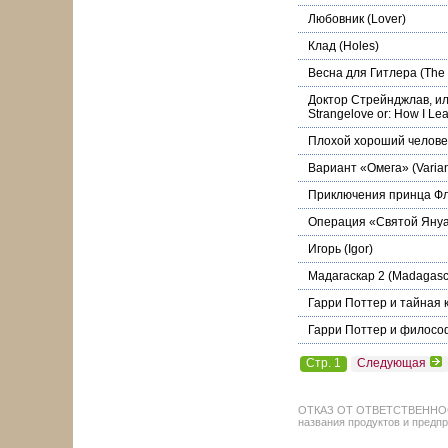
Любовник
(Lover)
Клад
(Holes)
Весна для Гитлера
(The 
Доктор Стрейнджлав, ил
Strangelove or: How I Le
Плохой хороший челове
Вариант «Омега»
(Varia
Приключения принца Ф
Операция «Святой Яну
Игорь
(Igor)
Мадагаскар 2
(Madagasca
Гарри Поттер и тайная 
Гарри Поттер и филосо
Стр. 1
Следующая
ОТКАЗ ОТ ОТВЕТСТВЕННОСТИ: 
названия продуктов и предпр