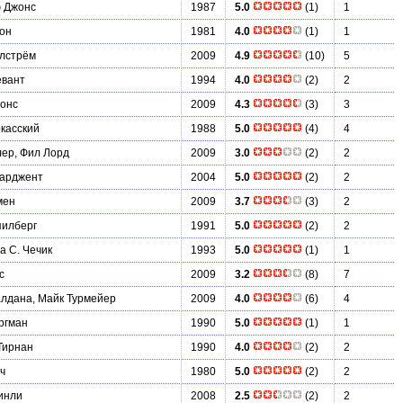
ю Джонс
1987
5.0
(1)
1
он
1981
4.0
(1)
1
ллстрём
2009
4.9
(10)
5
евант
1994
4.0
(2)
2
жонс
2009
4.3
(3)
3
касский
1988
5.0
(4)
4
ер, Фил Лорд
2009
3.0
(2)
2
арджент
2004
5.0
(2)
2
мен
2009
3.7
(3)
2
пилберг
1991
5.0
(2)
2
 С. Чечик
1993
5.0
(1)
1
с
2009
3.2
(8)
7
лдана, Майк Турмейер
2009
4.0
(6)
4
ргман
1990
5.0
(1)
1
Тирнан
1990
4.0
(2)
2
ч
1980
5.0
(2)
2
инли
2008
2.5
(2)
2