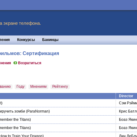
а экране телефона.
ления
Конкурсы
Бакинцы
 фильмов: Сертификация
нения
Возратиться
ванию
Году
Мнениям
Рейтингу
Director
t)
Сэм Рэйм
иручить зомби
(ParaNorman)
Крис Батл
ember the Titans)
Боаз Якин
ember the Titans)
Боаз Якин
How to Train Your Dragon)
Дин ДеБл