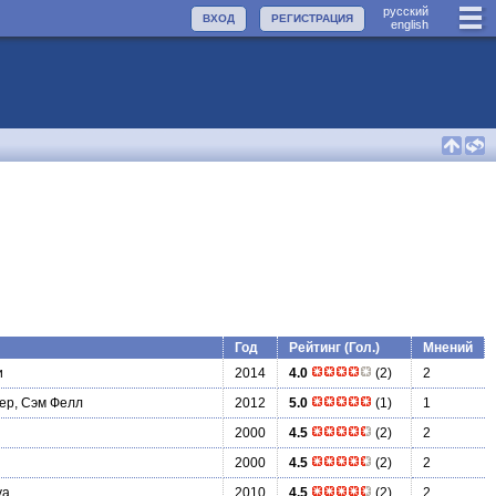
руccкий
ВХОД
РЕГИСТРАЦИЯ
english
Год
Рейтинг (Гол.)
Мнений
и
2014
4.0
(2)
2
ер, Сэм Фелл
2012
5.0
(1)
1
2000
4.5
(2)
2
2000
4.5
(2)
2
уа
2010
4.5
(2)
2