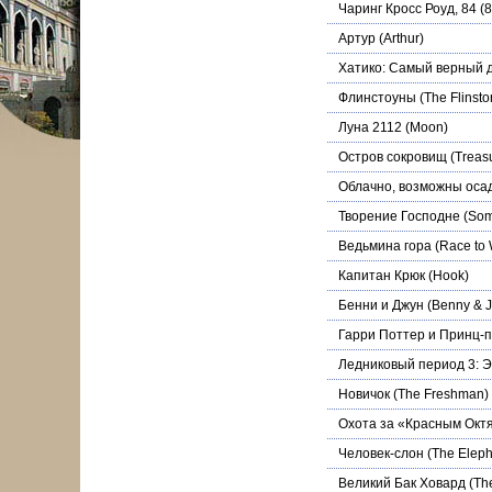
Чаринг Кросс Роуд, 84
(8
Артур
(Arthur)
Хатико: Самый верный д
Флинстоуны
(The Flinsto
Луна 2112
(Moon)
Остров сокровищ
(Treasu
Облачно, возможны осад
Творение Господне
(Som
Ведьмина гора
(Race to 
Капитан Крюк
(Hook)
Бенни и Джун
(Benny & 
Гарри Поттер и Принц-п
Ледниковый период 3: 
Новичок
(The Freshman)
Охота за «Красным Окт
Человек-слон
(The Eleph
Великий Бак Ховард
(Th