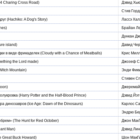
4 Charing Cross Road)
Дэвид Хь
Стив Горд
руг
(Hachiko: A Dog's Story)
Лассэ Ха
nes)
Брайан Л
Дункан Д
re island)
Давид Чер
ки в виде фрикаделек
(Cloudy with a Chance of Meatballs)
Крис Милл
ething the Lord made)
Джозеф С
Witch Mountain)
Энди Фик
Стивен С
Joon)
Джеремайа
олукровка
(Harry Potter and the Half-Blood Prince)
Дэвид Йэт
Эра динозавров
(Ice Age: Dawn of the Dinosaurs)
Карлос Са
Эндрю Бе
ябрем»
(The Hunt for Red October)
Джон Мак
ant Man)
Дэвид Лин
e Great Buck Howard)
Шон МакГ