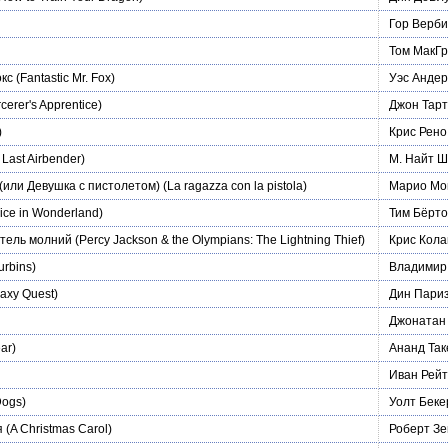
Гор Верби
Том МакГр
кс
(Fantastic Mr. Fox)
Уэс Анде
cerer's Apprentice)
Джон Тар
)
Крис Рено
Last Airbender)
М. Найт 
 (или Девушка с пистолетом)
(La ragazza con la pistola)
Марио Мо
ice in Wonderland)
Тим Бёрт
итель молний
(Percy Jackson & the Olympians: The Lightning Thief)
Крис Кола
urbins)
Владимир
axy Quest)
Дин Пари
Джонатан
ar)
Ананд Так
Иван Рей
Dogs)
Уолт Беке
я
(A Christmas Carol)
Роберт Зе