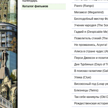
Календарь
Ранго
(Rango)
Каталог фильмов
Мегамозг
(Megamind)
Бесподобный мистер Фо
Ученик чародея
(The Sor
Гадкий я
(Despicable Me
Повелитель стихий
(The 
Не промахнись, Асунта!
Алиса в стране чудес
(Al
Перси Джексон и похит
Дни Турбиных
(Days of T
В поисках галактики
(Gal
Улика
(Clue)
Високосный год
(Leap ye
Близнецы
(Twins)
Так себе каникулы
(Old 
Рождественская истори