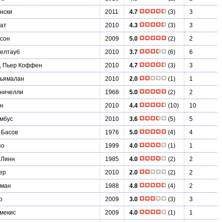
нски
2011
4.7
(3)
3
ат
2010
4.3
(3)
3
рсон
2009
5.0
(2)
2
телтауб
2010
3.7
(6)
6
, Пьер Коффен
2010
4.7
(3)
3
Шьямалан
2010
2.0
(1)
1
ничелли
1968
5.0
(2)
2
он
2010
4.4
(10)
10
мбус
2010
3.6
(5)
5
 Басов
1976
5.0
(4)
4
зо
1999
4.0
(1)
1
 Линн
1985
4.0
(2)
2
ер
2010
2.0
(2)
2
тман
1988
4.8
(4)
2
р
2009
3.0
(3)
3
мекис
2009
4.0
(1)
1