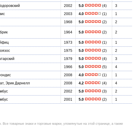
Тодоровский
2002
5.0
(4)
3
вис
2003
4.0
(1)
1
1968
5.0
(2)
2
брик
1964
5.0
(2)
2
йфиц
1973
5.0
(1)
1
Воязос
1975
5.0
(2)
2
атарский
1979
5.0
(4)
3
и
1966
5.0
(5)
4
еондис
2008
4.0
(1)
1
ат, Эрик Дарнелл
2008
4.2
(4)
4
мбус
2002
5.0
(3)
2
мбус
2001
5.0
(2)
1
се товарные знаки и торговые марки, упомянутые на этой странице, а также