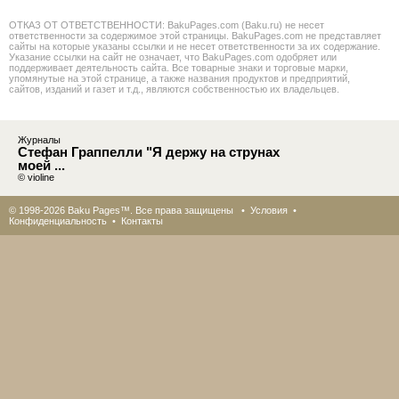
ОТКАЗ ОТ ОТВЕТСТВЕННОСТИ: BakuPages.com (Baku.ru) не несет
ответственности за содержимое этой страницы. BakuPages.com не представляет
сайты на которые указаны ссылки и не несет ответственности за их содержание.
Указание ссылки на сайт не означает, что BakuPages.com одобряет или
поддерживает деятельность сайта. Все товарные знаки и торговые марки,
упомянутые на этой странице, а также названия продуктов и предприятий,
сайтов, изданий и газет и т.д., являются собственностью их владельцев.
Журналы
Стефан Граппелли "Я держу на струнах
моей ...
© violine
© 1998-2026 Baku Pages™. Все права защищены •
Условия
•
Конфиденциальность
•
Контакты