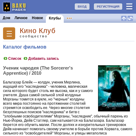
ВХОД
РЕГИСТРАЦИЯ
Дом
Личное
Новое
Клубы
Кино Клуб
сообщество
Каталог фильмов
Список
Добавить запись
Ученик чародея (The Sorcerer's
Apprentice) / 2010
Бальтазар Блейк — колдун, ученик Мерлина,
ищущий его "наследника" - человека, магическая
сила которого будет столь же высока, как и у самого
учителя. Душа самой сильной злой колдуньи
Морганы томится в кукле, но "черные" колдуны
всего мира постоянно на протяжении столетий
стремятся освободить ее. Через многие столетия
безуспешных поисков "наследника" и битв с
"злобными освободителями" Морганы, "наследник", обычный парень из
Нью-Йорка, Дейв Статлер, сам натыкается на Бальтазара. Бальтазар
берется его обучить магии. После долгих и изнурительных тренировок
Дейв начинает помогать своему учителю в борьбе против Хорвата, самого
сильного из "освободителей" Морганы, и улицы мегаполиса