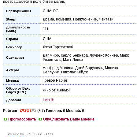
превращаются в поле битвы магов.
США: PG
Сертификация
Драма
,
Комедия
,
Приключение
,
Фэнтази
Жанр
Длительность
111
(мин.)
США
Страна
Джон Тартелтауб
Режиссер
Даг Миро
,
Карло Бернард
,
Лоуренс Коннер
,
Марк
Сценарист
Розенталь
,
Мэтт Лопез
Альфред Молина
,
Джей Барушель
,
Моника
Актеры
Беллуччи
,
Николас Кейдж
Тревор Рабин
Музыка
Обзор от Baku
кино от Женьки
Pages (URL)
Lvin ®
Добавил
Рейтинг:
(3.7)
Голосов:
6
Мнений:
6
Проголосовать
Опубликовать Ваше мнение
ФЕВРАЛЬ 17, 2012 01:27