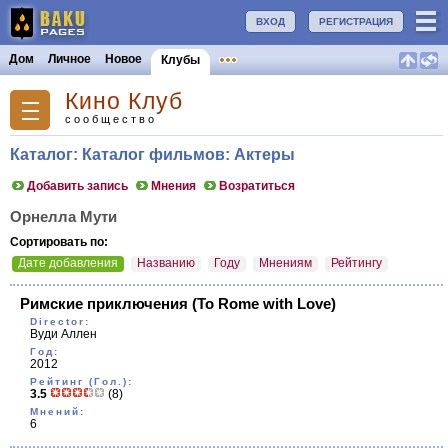
ВХОД
РЕГИСТРАЦИЯ
Дом
Личное
Новое
Клубы
Кино Клуб
сообщество
Каталог: Каталог фильмов: Актеры
Добавить запись
Мнения
Возратиться
Орнелла Мути
Сортировать по:
Дате добавления
Названию
Году
Мнениям
Рейтингу
Римские приключения
(To Rome with Love)
Director:
Вуди Аллен
Год:
2012
Рейтинг (Гол.):
3.5
(8)
Мнений:
6