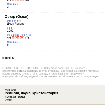
Мнений:
2
Оскар
(Oscar)
Director:
Джон Лэндис
Год:
1991
Рейтинг (Гол.):
4.6
(7)
Мнений:
5
Всего:
5
ОТКАЗ ОТ ОТВЕТСТВЕННОСТИ: BakuPages.com (Baku.ru) не несет
ответственности за содержимое этой страницы. Все товарные знаки и торговые
марки, упомянутые на этой странице, а также названия продуктов и
предприятий, сайтов, изданий и газет, являются собственностью их владельцев.
Журналы
Религия, наука, криптоистория,
контактеры
© ozor