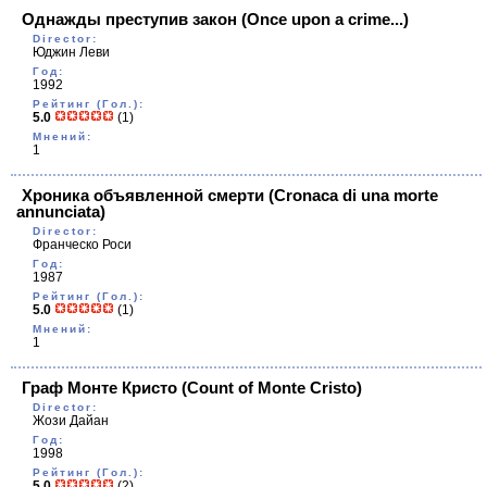
Однажды преступив закон
(Once upon a crime...)
Director:
Юджин Леви
Год:
1992
Рейтинг (Гол.):
5.0
(1)
Мнений:
1
Хроника объявленной смерти
(Cronaca di una morte
annunciata)
Director:
Франческо Роси
Год:
1987
Рейтинг (Гол.):
5.0
(1)
Мнений:
1
Граф Монте Кристо
(Count of Monte Cristo)
Director:
Жози Дайан
Год:
1998
Рейтинг (Гол.):
5.0
(2)