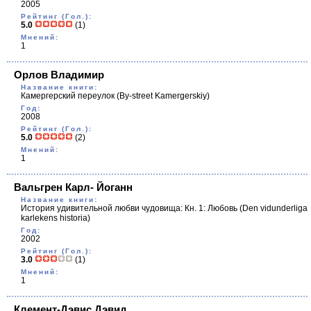
2005
Рейтинг (Гол.):
5.0
(1)
Мнений:
1
Орлов Владимир
Название книги:
Камергерский переулок
(By-street Kamergerskiy)
Год:
2008
Рейтинг (Гол.):
5.0
(2)
Мнений:
1
Вальгрен Карл- Йоганн
Название книги:
История удивительной любви чудовища: Кн. 1: Любовь
(Den vidunderliga
karlekens historia)
Год:
2002
Рейтинг (Гол.):
3.0
(1)
Мнений:
1
Клемент-Дэвис Дэвид