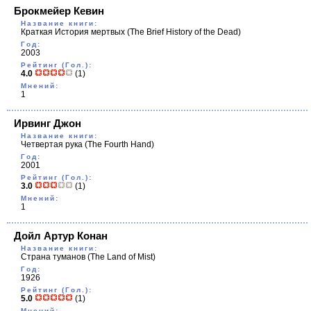
Брокмейер Кевин
Название книги:
Краткая История мертвых
(The Brief History of the Dead)
Год:
2003
Рейтинг (Гол.):
4.0
(1)
Мнений:
1
Ирвинг Джон
Название книги:
Четвертая рука
(The Fourth Hand)
Год:
2001
Рейтинг (Гол.):
3.0
(1)
Мнений:
1
Дойл Артур Конан
Название книги:
Страна туманов
(The Land of Mist)
Год:
1926
Рейтинг (Гол.):
5.0
(1)
Мнений: