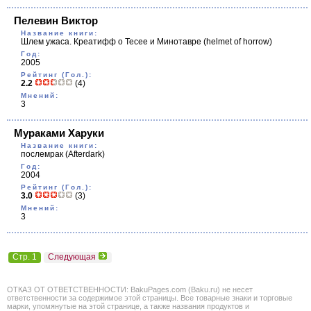
Пелевин Виктор
Название книги:
Шлем ужаса. Креатифф о Тесее и Минотавре
(helmet of horrow)
Год:
2005
Рейтинг (Гол.):
2.2
(4)
Мнений:
3
Мураками Харуки
Название книги:
послемрак
(Afterdark)
Год:
2004
Рейтинг (Гол.):
3.0
(3)
Мнений:
3
Стр. 1
Следующая
ОТКАЗ ОТ ОТВЕТСТВЕННОСТИ: BakuPages.com (Baku.ru) не несет
ответственности за содержимое этой страницы. Все товарные знаки и торговые
марки, упомянутые на этой странице, а также названия продуктов и