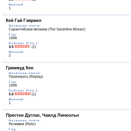
Мнений:
1
Кей Гай Гэвриел
Название книги:
Сарантийская мозаика
(The Sarantine Mosaic)
Год:
1998
Рейтинг (Гол.):
4.5
(2)
Мнений:
2
Гримвуд Кен
Название книги:
Переиграть
(Replay)
Год:
1998
Рейтинг (Гол.):
5.0
(1)
Мнений:
1
Престон Дуглас, Чаилд Линкольн
Название книги:
Реликвия
(Relic)
Год: