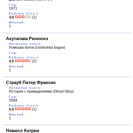
Год:
1971
Рейтинг (Гол.):
3.0
(1)
Мнений:
1
Акутагава Рюноскэ
Название книги:
Усмешка богов
(Usmeshka bogov)
Год:
Рейтинг (Гол.):
4.5
(2)
Мнений:
1
Страуб Питер Франсис
Название книги:
История с привидениями
(Ghost Story)
Год:
2004
Рейтинг (Гол.):
5.0
(1)
Мнений:
1
Нэвилл Кэтрин