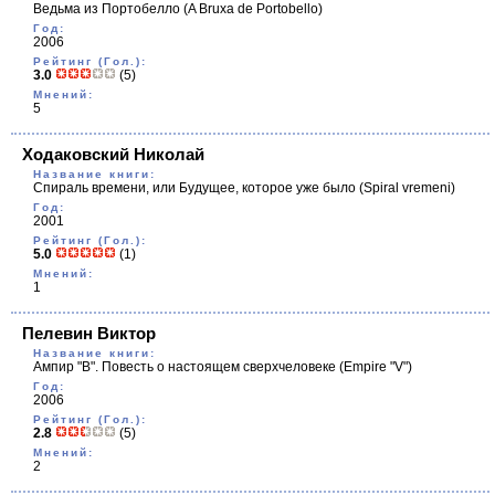
Ведьма из Портобелло
(A Bruxa de Portobello)
Год:
2006
Рейтинг (Гол.):
3.0
(5)
Мнений:
5
Ходаковский Николай
Название книги:
Спираль времени, или Будущее, которое уже было
(Spiral vremeni)
Год:
2001
Рейтинг (Гол.):
5.0
(1)
Мнений:
1
Пелевин Виктор
Название книги:
Ампир "В". Повесть о настоящем сверхчеловеке
(Empire "V")
Год:
2006
Рейтинг (Гол.):
2.8
(5)
Мнений:
2