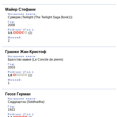
Майер Стефани
Название книги:
Сумерки
(Twilight (The Twilight Saga Book1))
Год:
2006
Рейтинг (Гол.):
3.5
(2)
Мнений:
2
Гранже Жан-Кристоф
Название книги:
Братство камня
(Le Concile de pierre)
Год:
2003
Рейтинг (Гол.):
1.0
(1)
Мнений:
1
Гессе Герман
Название книги:
Сиддхартха
(Siddhartha)
Год:
1922
Рейтинг (Гол.):