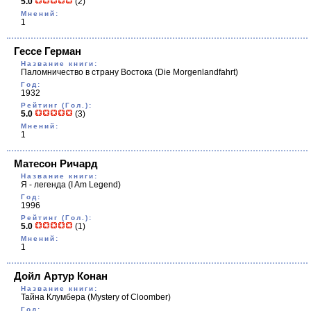
5.0
(2)
Мнений:
1
Гессе Герман
Название книги:
Паломничество в страну Востока
(Die Morgenlandfahrt)
Год:
1932
Рейтинг (Гол.):
5.0
(3)
Мнений:
1
Матесон Ричард
Название книги:
Я - легенда
(I Am Legend)
Год:
1996
Рейтинг (Гол.):
5.0
(1)
Мнений:
1
Дойл Артур Конан
Название книги:
Тайна Клумбера
(Mystery of Cloomber)
Год: