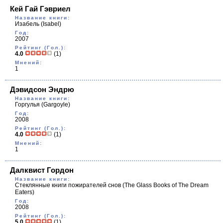
Кей Гай Гэвриел
Название книги:
Изабель
(Isabel)
Год:
2007
Рейтинг (Гол.):
4.0
(1)
Мнений:
1
Дэвидсон Эндрю
Название книги:
Горгулья
(Gargoyle)
Год:
2008
Рейтинг (Гол.):
4.0
(1)
Мнений:
1
Далквист Гордон
Название книги:
Стеклянные книги пожирателей снов
(The Glass Books of The Dream
Eaters)
Год:
2008
Рейтинг (Гол.):
5.0
(1)