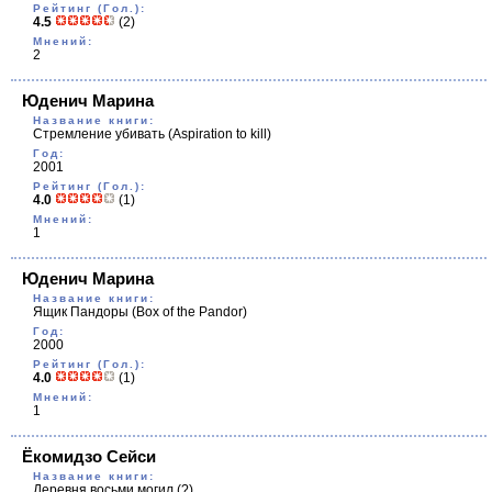
Рейтинг (Гол.):
4.5
(2)
Мнений:
2
Юденич Марина
Название книги:
Стремление убивать
(Aspiration to kill)
Год:
2001
Рейтинг (Гол.):
4.0
(1)
Мнений:
1
Юденич Марина
Название книги:
Ящик Пандоры
(Box of thе Pandor)
Год:
2000
Рейтинг (Гол.):
4.0
(1)
Мнений:
1
Ёкомидзо Сейси
Название книги:
Деревня восьми могил
(?)