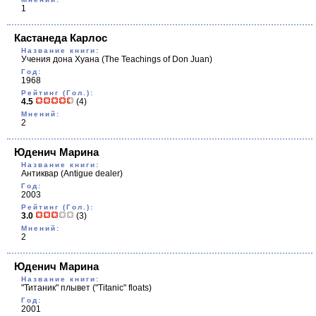
1
Кастанеда Карлос
Название книги:
Учения дона Хуана
(The Teachings of Don Juan)
Год:
1968
Рейтинг (Гол.):
4.5
(4)
Мнений:
2
Юденич Марина
Название книги:
Антиквар
(Antigue dealer)
Год:
2003
Рейтинг (Гол.):
3.0
(3)
Мнений:
2
Юденич Марина
Название книги:
"Титаник" плывет
("Titanic" floats)
Год:
2001