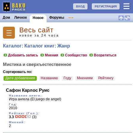
ВХОД
РЕГИСТРАЦИЯ
Дом
Личное
Форумы
Новое
Весь сайт
новое за 24 часа
Каталог: Каталог книг: Жанр
Добавить запись
Мнения
Сообщество
Возратиться
Мистика и сверхъестественное
Сортировать по:
Дате добавления
Названию
Году
Мнениям
Рейтингу
Сафон Карлос Руис
Название книги:
Игра ангела
(El juego de angel)
Год:
2010
Рейтинг (Гол.):
3.3
(3)
Мнений:
2