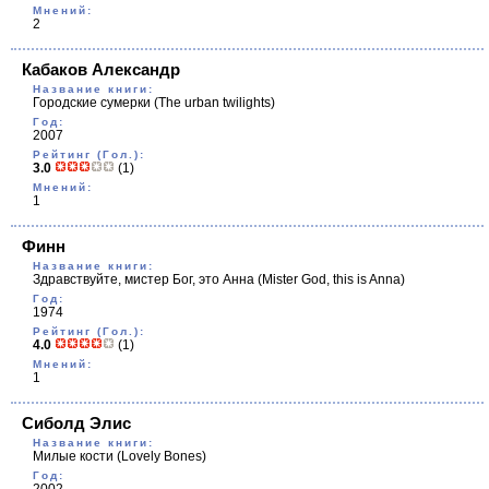
Мнений:
2
Кабаков Александр
Название книги:
Городские сумерки
(The urban twilights)
Год:
2007
Рейтинг (Гол.):
3.0
(1)
Мнений:
1
Финн
Название книги:
Здравствуйте, мистер Бог, это Анна
(Mister God, this is Anna)
Год:
1974
Рейтинг (Гол.):
4.0
(1)
Мнений:
1
Сиболд Элис
Название книги:
Милые кости
(Lovely Bones)
Год: