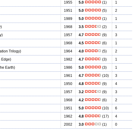
1955
5.0
(1)
1
1951
5.0
(5)
2
1989
5.0
(1)
1
)
1968
3.5
(2)
1
y)
1957
4.7
(9)
3
1968
4.5
(6)
1
tion Trilogy)
1964
4.0
(5)
2
s Edge)
1982
4.7
(3)
1
he Earth)
1986
5.0
(3)
1
1961
4.7
(10)
3
1950
4.8
(9)
4
1957
3.2
(9)
3
1968
4.2
(6)
2
1951
5.0
(10)
6
1962
4.8
(17)
4
2002
3.0
(1)
0