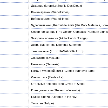
Дыхание богов
(Le Souffle Des Dieux)
Война времен
(War of times)
Война времен
(War of times)
Чудесный нож
(The Subtle Knife (His Dark Materials, Book
Северное сияние
(The Golden Compass (Northern Lights
Заводной апельсин
(A Clockwork Orange)
Дверь в лето
(The Door into Summer)
Танатонавты
(LES THANATONAUTES)
Эвакуатор
(Evakuator)
Немезида
(Nemesis)
Гамбит бубновой дамы
(Gambit bubnovoi dami)
Фантастика
(Fantastika)
Стальные пещеры
(The Caves of Steel)
Конец вечности
(The end of eternity)
Галька в небе
(A pebble in the sky)
Тюльпан
(Tulipe)