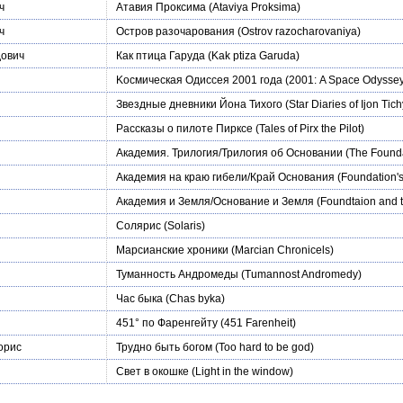
ч
Атавия Проксима
(Ataviya Proksima)
ч
Остров разочарования
(Ostrov razocharovaniya)
дович
Как птица Гаруда
(Kak ptiza Garuda)
Kосмическая Одиссея 2001 года
(2001: A Space Odyssey
Звездные дневники Йона Тихого
(Star Diaries of Ijon Tich
Рассказы о пилоте Пирксе
(Tales of Pirx the Pilot)
Академия. Трилогия/Трилогия об Основании
(The Founda
Академия на краю гибели/Край Основания
(Foundation'
Академия и Земля/Основание и Земля
(Foundtaion and t
Солярис
(Solaris)
Марсианские хроники
(Marcian Chronicels)
Туманность Андромеды
(Tumannost Andromedy)
Час быка
(Chas byka)
451° по Фаренгейту
(451 Farenheit)
орис
Трудно быть богом
(Too hard to be god)
Свет в окошке
(Light in the window)