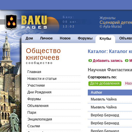
Баку:
Журналы
Сценарий детек
08 авг.
© Ayla-Murad
12:02
Дом
Личное
Новое
Форумы
Объяв
Клубы
Общество
Каталог: Каталог 
книгочеев
Добавить запись
М
сообщество
Научная Фантастик
Главная
Сортировать по:
Новости и статьи
Дате добавления
Наз
Участники
Дни Рождения
Author
Форумы
Мьевиль Чайна
Объявления
Мьевиль Чайна
Пари
Вербер Бернард
Энциклопедия
Вербер Бернард
Cсылки
Вербер Бернард