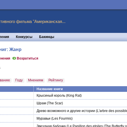
тивного фильма "Американская...
ления
Конкурсы
Бакинцы
книг: Жанр
нения
Возратиться
а
ванию
Году
Мнениям
Рейтингу
Название книги
Крысиный король
(King Rat)
Шрам
(The Scar)
Древо возможного и другие истории
(L'arbre des possible
Муравьи
(Les Fourmis)
Звездная бабочка
(Le Papillon des etoiles (The Butterfly o