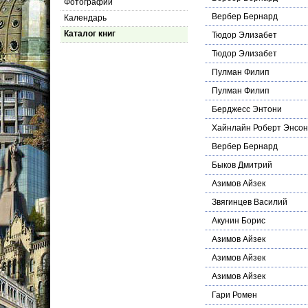
Фотографии
Вербер Бернард
Календарь
Каталог книг
Тюдор Элизабет
Тюдор Элизабет
Пулман Филип
Пулман Филип
Берджесс Энтони
Хайнлайн Роберт Энсон
Вербер Бернард
Быков Дмитрий
Азимов Айзек
Звягинцев Василий
Акунин Борис
Азимов Айзек
Азимов Айзек
Азимов Айзек
Гари Ромен