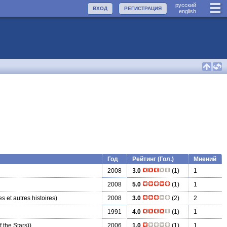
руccкий
ВХОД
РЕГИСТРАЦИЯ
english
Год
Рейтинг (Гол.)
Мнений
2008
3.0
(1)
1
2008
5.0
(1)
1
s et autres histoires)
2008
3.0
(2)
2
1991
4.0
(1)
1
f the Stars))
2006
1.0
(1)
1