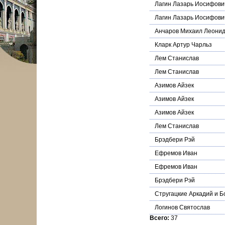
Лагин Лазарь Иосифови
Лагин Лазарь Иосифови
Анчаров Михаил Леони
Кларк Артур Чарльз
Лем Станислав
Лем Станислав
Азимов Айзек
Азимов Айзек
Азимов Айзек
Лем Станислав
Брэдбери Рэй
Ефремов Иван
Ефремов Иван
Брэдбери Рэй
Стругацкие Аркадий и Б
Логинов Святослав
Всего:
37