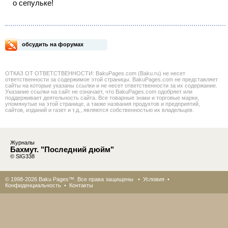
о сепульке!
обсудить на форумах
ОТКАЗ ОТ ОТВЕТСТВЕННОСТИ: BakuPages.com (Baku.ru) не несет
ответственности за содержимое этой страницы. BakuPages.com не представляет
сайты на которые указаны ссылки и не несет ответственности за их содержание.
Указание ссылки на сайт не означает, что BakuPages.com одобряет или
поддерживает деятельность сайта. Все товарные знаки и торговые марки,
упомянутые на этой странице, а также названия продуктов и предприятий,
сайтов, изданий и газет и т.д., являются собственностью их владельцев.
Журналы
Бахмут. "Последний дюйм"
© SIG338
© 1998-2026 Baku Pages™. Все права защищены •
Условия
•
Конфиденциальность
•
Контакты