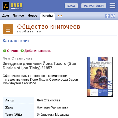
ВХОД
РЕГИСТРАЦИЯ
Дом
Личное
Новое
Клубы
Общество книгочеев
сообщество
Каталог книг
Список
Добавить запись
Лем Станислав
Звездные дневники Йона Тихого (Star
Diaries of Ijon Tichy) / 1957
Сборник веселых рассказов о космическом
путешественнике Ионе Тихом. Своего рода барон
Мюнхгаузен в космосе.
Лем Станислав
Автор
Научная Фантастика
Жанр
библиотека Мошкова
Текст (URL)