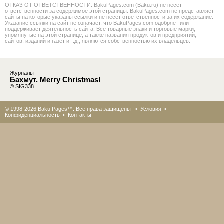
ОТКАЗ ОТ ОТВЕТСТВЕННОСТИ: BakuPages.com (Baku.ru) не несет
ответственности за содержимое этой страницы. BakuPages.com не представляет
сайты на которые указаны ссылки и не несет ответственности за их содержание.
Указание ссылки на сайт не означает, что BakuPages.com одобряет или
поддерживает деятельность сайта. Все товарные знаки и торговые марки,
упомянутые на этой странице, а также названия продуктов и предприятий,
сайтов, изданий и газет и т.д., являются собственностью их владельцев.
Журналы
Бахмут. Merry Christmas!
© SIG338
© 1998-2026 Baku Pages™. Все права защищены •
Условия
•
Конфиденциальность
•
Контакты