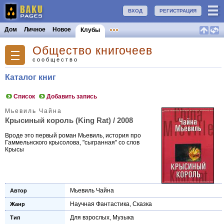
ВХОД
РЕГИСТРАЦИЯ
Дом
Личное
Новое
Клубы
Общество книгочеев
сообщество
Каталог книг
Список
Добавить запись
Мьевиль Чайна
Крысиный король (King Rat) / 2008
Вроде это первый роман Мьевиль, история про
Гаммельнского крысолова, "сыгранная" со слов
Крысы
Мьевиль Чайна
Автор
Научная Фантастика
,
Сказка
Жанр
Для взрослых
,
Музыка
Тип