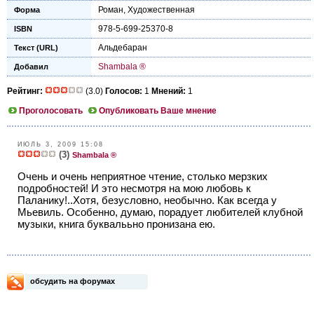
Роман
,
Художественная
Форма
978-5-699-25370-8
ISBN
Альдебаран
Текст (URL)
Shambala ®
Добавил
Рейтинг:
(3.0)
Голосов:
1
Мнений:
1
Проголосовать
Опубликовать Ваше мнение
ИЮЛЬ 3, 2009 15:08
(3)
Shambala ®
Очень и очень неприятное чтение, столько мерзких
подробностей! И это несмотря на мою любовь к
Паланику!..Хотя, безусловно, необычно. Как всегда у
Мьевиль. Особенно, думаю, порадует любителей клубной
музыки, книга буквалььно пронизана ею.
обсудить на форумах