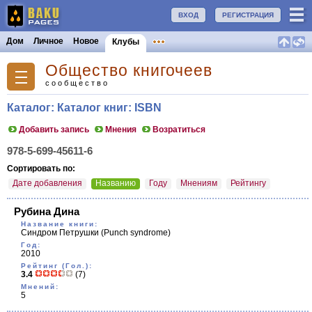
ВХОД
РЕГИСТРАЦИЯ
Дом
Личное
Новое
Клубы
Общество книгочеев
сообщество
Каталог: Каталог книг: ISBN
Добавить запись
Мнения
Возратиться
978-5-699-45611-6
Сортировать по:
Дате добавления
Названию
Году
Мнениям
Рейтингу
Рубина Дина
Название книги:
Синдром Петрушки
(Punch syndrome)
Год:
2010
Рейтинг (Гол.):
3.4
(7)
Мнений:
5