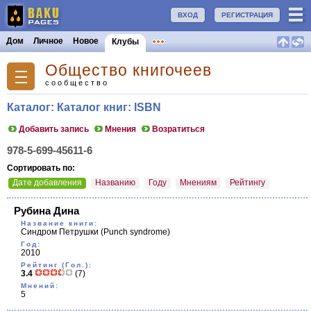
ВХОД
РЕГИСТРАЦИЯ
Дом
Личное
Новое
Клубы
Общество книгочеев
сообщество
Каталог: Каталог книг: ISBN
Добавить запись
Мнения
Возратиться
978-5-699-45611-6
Сортировать по:
Дате добавления
Названию
Году
Мнениям
Рейтингу
Рубина Дина
Название книги:
Синдром Петрушки
(Punch syndrome)
Год:
2010
Рейтинг (Гол.):
3.4
(7)
Мнений:
5