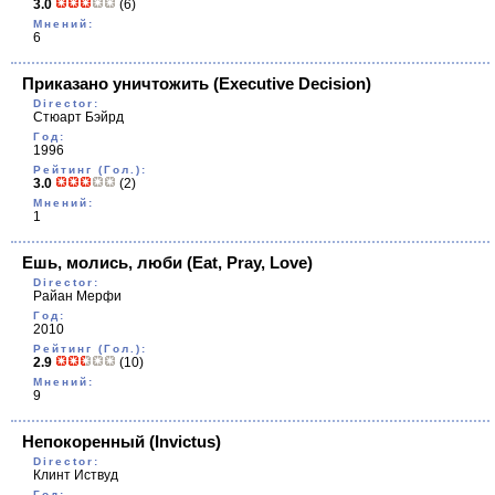
3.0
(6)
Мнений:
6
Приказано уничтожить
(Executive Decision)
Director:
Стюарт Бэйрд
Год:
1996
Рейтинг (Гол.):
3.0
(2)
Мнений:
1
Ешь, молись, люби
(Eat, Pray, Love)
Director:
Райан Мерфи
Год:
2010
Рейтинг (Гол.):
2.9
(10)
Мнений:
9
Непокоренный
(Invictus)
Director:
Клинт Иствуд
Год: