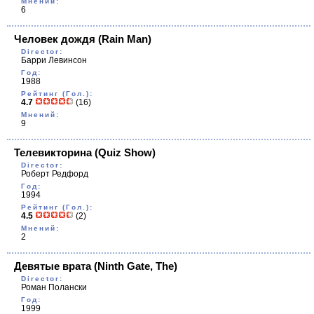
Мнений:
6
Человек дождя
(Rain Man)
Director:
Барри Левинсон
Год:
1988
Рейтинг (Гол.):
4.7
(16)
Мнений:
9
Телевикторина
(Quiz Show)
Director:
Роберт Редфорд
Год:
1994
Рейтинг (Гол.):
4.5
(2)
Мнений:
2
Девятые врата
(Ninth Gate, The)
Director:
Роман Полански
Год:
1999