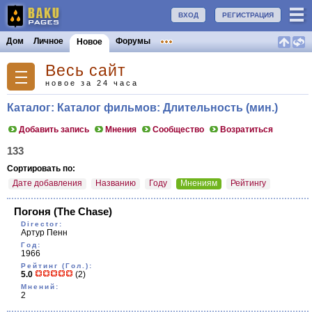
ВХОД
РЕГИСТРАЦИЯ
Дом
Личное
Форумы
Новое
Весь сайт
новое за 24 часа
Каталог: Каталог фильмов: Длительность (мин.)
Добавить запись
Мнения
Сообщество
Возратиться
133
Сортировать по:
Дате добавления
Названию
Году
Мнениям
Рейтингу
Погоня
(The Chase)
Director:
Артур Пенн
Год:
1966
Рейтинг (Гол.):
5.0
(2)
Мнений:
2