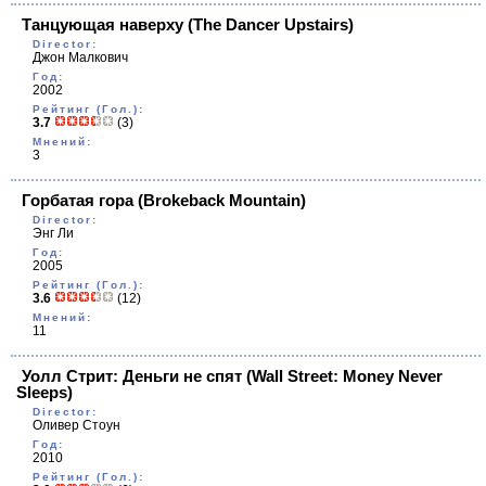
Танцующая наверху
(The Dancer Upstairs)
Director:
Джон Малкович
Год:
2002
Рейтинг (Гол.):
3.7
(3)
Мнений:
3
Горбатая гора
(Brokeback Mountain)
Director:
Энг Ли
Год:
2005
Рейтинг (Гол.):
3.6
(12)
Мнений:
11
Уолл Стрит: Деньги не спят
(Wall Street: Money Never
Sleeps)
Director:
Оливер Стоун
Год:
2010
Рейтинг (Гол.):