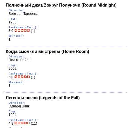
Полночный джаз/Вокруг Полуночи
(Round Midnight)
Director:
Бертран Тавернье
Год:
1986
Рейтинг (Гол.):
5.0
(1)
Мнений:
1
Когда смолкли выстрелы
(Home Room)
Director:
Пол Ф. Райан
Год:
2002
Рейтинг (Гол.):
5.0
(1)
Мнений:
1
Легенды осени
(Legends of the Fall)
Director:
Эдвард Цвик
Год:
1994
Рейтинг (Гол.):
4.8
(11)