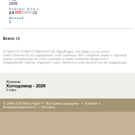
2009
Рейтинг (Гол.):
2.0
(3)
Мнений:
1
Всего:
18
ОТКАЗ ОТ ОТВЕТСТВЕННОСТИ: BakuPages.com (Baku.ru) не несет
ответственности за содержимое этой страницы. Все товарные знаки и торговые
марки, упомянутые на этой странице, а также названия продуктов и
предприятий, сайтов, изданий и газет, являются собственностью их владельцев.
Журналы
Холодомор - 2026
© tvlyu
© 1998-2026 Baku Pages™. Все права защищены •
Условия
•
Конфиденциальность
•
Контакты