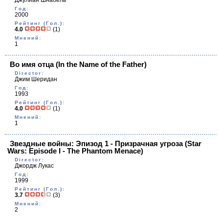
Джулиан Шнабель
Год:
2000
Рейтинг (Гол.):
4.0
(1)
Мнений:
1
Во имя отца
(In the Name of the Father)
Director:
Джим Шеридан
Год:
1993
Рейтинг (Гол.):
4.0
(1)
Мнений:
1
Звездные войны: Эпизод 1 - Призрачная угроза
(Star
Wars: Episode I - The Phantom Menace)
Director:
Джордж Лукас
Год:
1999
Рейтинг (Гол.):
3.7
(3)
Мнений:
2