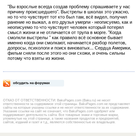
"Вы взрослые всегда создав проблему спрашиваете у нас
причину происшедшего". Выстрелы в школах это ужасно,
но то что чувствует тот кто был там, всё видел, получил
ранение но выжал, а его друзья умерли - неописуемо, как и
неописуемо то что чувствует человек который потерял
смысл жизни и не отличается от трупа в морге. "Когда
смолкли выстрелы " как правило всё основное бывает
именно когда они смолкают, начинается разбор полетов,
допросы, психологи и поиск виноватых... Сердца Америки,
фильм сняли после этого но они схожи, и очень сильны
потому что взяты из жизни.
обсудить на форумах
ОТКАЗ ОТ ОТВЕТСТВЕННОСТИ: BakuPages.com (Baku.ru) не несет
ответственности за содержимое этой страницы. BakuPages.com не представляет
сайты на которые указаны ссылки и не несет ответственности за их содержание.
Указание ссылки на сайт не означает, что BakuPages.com одобряет или
поддерживает деятельность сайта. Все товарные знаки и торговые марки,
упомянутые на этой странице, а также названия продуктов и предприятий,
сайтов, изданий и газет и т.д., являются собственностью их владельцев.