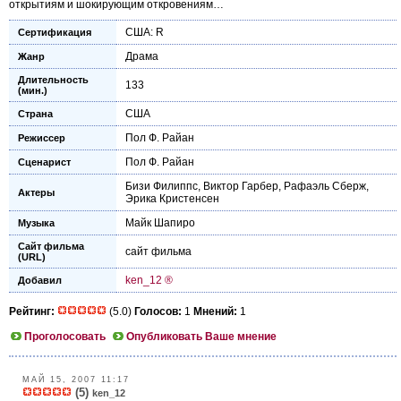
открытиям и шокирующим откровениям…
США: R
Сертификация
Драма
Жанр
Длительность
133
(мин.)
США
Страна
Пол Ф. Райан
Режиссер
Пол Ф. Райан
Сценарист
Бизи Филиппс
,
Виктор Гарбер
,
Рафаэль Сберж
,
Актеры
Эрика Кристенсен
Майк Шапиро
Музыка
Сайт фильма
сайт фильма
(URL)
ken_12 ®
Добавил
Рейтинг:
(5.0)
Голосов:
1
Мнений:
1
Проголосовать
Опубликовать Ваше мнение
МАЙ 15, 2007 11:17
(5)
ken_12