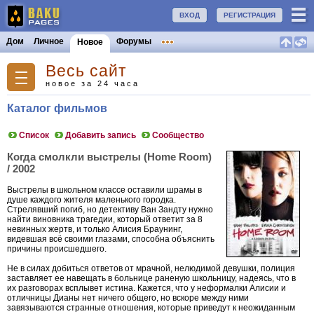
ВХОД
РЕГИСТРАЦИЯ
Дом
Личное
Форумы
Новое
Весь сайт
новое за 24 часа
Каталог фильмов
Список
Добавить запись
Сообщество
Когда смолкли выстрелы (Home Room)
/ 2002
Выстрелы в школьном классе оставили шрамы в
душе каждого жителя маленького городка.
Стрелявший погиб, но детективу Ван Зандту нужно
найти виновника трагедии, который ответит за 8
невинных жертв, и только Алисия Браунинг,
видевшая всё своими глазами, способна объяснить
причины происшедшего.
Не в силах добиться ответов от мрачной, нелюдимой девушки, полиция
заставляет ее навещать в больнице раненую школьницу, надеясь, что в
их разговорах всплывет истина. Кажется, что у неформалки Алисии и
отличницы Дианы нет ничего общего, но вскоре между ними
завязываются странные отношения, которые приведут к неожиданным