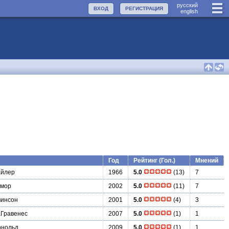
руccкий
ВХОД
РЕГИСТРАЦИЯ
english
Год
Рейтинг (Гол.)
Мнений
айлер
1966
5.0
(13)
7
ймор
2002
5.0
(11)
7
винсон
2001
5.0
(4)
3
аГравенес
2007
5.0
(1)
1
рнольд
2009
5.0
(1)
1