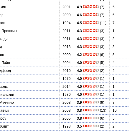
ркин
2001
4.9
(7)
5
ер
2000
4.6
(7)
6
дан
1994
4.5
(11)
7
р Прошкин
2011
4.3
(3)
1
хади
2011
4.3
(3)
3
рд
2013
4.3
(3)
3
он
2009
4.2
(6)
5
р Пэйн
2004
4.0
(5)
4
едфорд
2010
4.0
(2)
2
1979
4.0
(1)
1
ардс
2014
4.0
(1)
1
лианский
1980
4.0
(1)
1
 Муччино
2008
3.9
(9)
8
авчук
2008
3.8
(13)
10
Кроу
2005
3.8
(6)
5
облит
1998
3.5
(2)
2