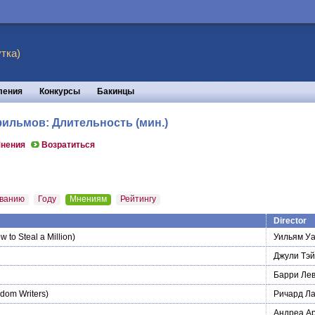
тка)
ления
Конкурсы
Бакинцы
фильмов: Длительность (мин.)
нения
Возратиться
ванию
Году
Мнениям
Рейтингу
Director
 to Steal a Million)
Уильям У
Джули Тэ
Барри Ле
dom Writers)
Ричард Л
Андреа А