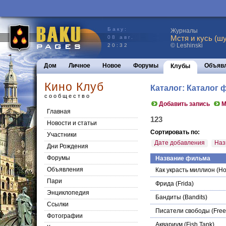
Баку:
Журналы
Мстя и кусь (шу
08 авг.
© Leshinski
20:32
Дом
Личное
Новое
Форумы
Объяв
Клубы
Кино Клуб
Каталог: Каталог 
сообщество
Добавить запись
М
Главная
123
Новости и статьи
Сортировать по:
Участники
Дате добавления
Наз
Дни Рождения
Форумы
Название фильма
Объявления
Как украсть миллион
(How
Пари
Фрида
(Frida)
Энциклопедия
Бандиты
(Bandits)
Cсылки
Писатели свободы
(Free
Фотографии
Аквариум
(Fish Tank)