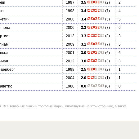
епп
1997
3.5
(2)
2
ден
1998
3.4
(7)
4
кетич
2008
3.4
(5)
5
ппола
2006
3.3
(7)
6
ртис
2013
3.3
(3)
3
ллиам
2009
3.1
(7)
5
нски
2001
3.0
(6)
6
кман
2012
3.0
(3)
3
одерберг
1998
2.5
(2)
1
н
2004
2.0
(1)
1
аветис
1980
0.0
(0)
0
се товарные знаки и торговые марки, упомянутые на этой странице, а также