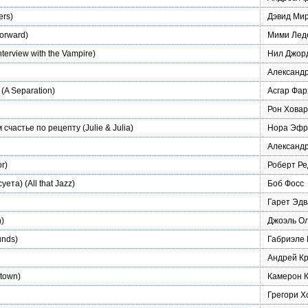
ers)
Дэвид Ми
forward)
Мими Лед
nterview with the Vampire)
Нил Джор
Александ
(A Separation)
Асгар Фар
Рон Хова
м счастье по рецепту
(Julie & Julia)
Нора Эфр
Александ
r)
Роберт Р
суета)
(All that Jazz)
Боб Фосс
Гарет Эдв
n)
Джоэль О
nds)
Габриэле
Андрей Кр
htown)
Камерон 
Грегори Х