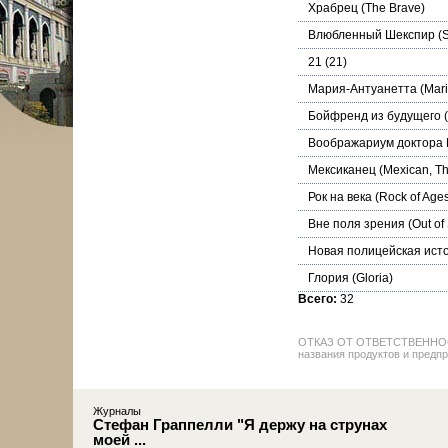
Храбрец
(The Brave)
Влюбленный Шекспир
(S
21
(21)
Мария-Антуанетта
(Mari
Бойфренд из будущего
(
Воображариум доктора
Мексиканец
(Mexican, Th
Рок на века
(Rock of Age
Вне поля зрения
(Out of 
Новая полицейская ист
Глория
(Gloria)
Всего:
32
ОТКАЗ ОТ ОТВЕТСТВЕННОСТИ: 
названия продуктов и предпр
Журналы
Стефан Граппелли "Я держу на струнах
моей ...