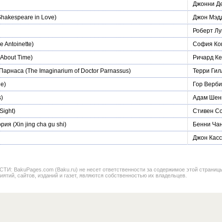
Джонни Д
hakespeare in Love)
Джон Мэд
Роберт Лу
e Antoinette)
София Ко
About Time)
Ричард Ке
 Парнаса
(The Imaginarium of Doctor Parnassus)
Терри Ги
e)
Гор Верби
s)
Адам Шен
Sight)
Стивен С
ория
(Xin jing cha gu shi)
Бенни Ча
Джон Касс
BakuPages.com (Baku.ru) не несет ответственности за содержимое этой страницы. В
иятий, сайтов, изданий и газет, являются собственностью их владельцев.