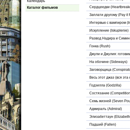
Календарь
Сердцеедки
(Heartbreak
Каталог фильмов
Заплати другому
(Pay it 
Интервью с вампиром
(I
Искупление
(Iskuplenie)
Развод Надира и Симин
Гонка
(Rush)
Джули и Джулия: готови
На обочине
(Sideways)
Заговорщица
(Conspirato
Весь этот джаз (вся эта 
Годзилла
(Godzilla)
Состязание
(Competitio
Семь жизней
(Seven Pou
Адмиралъ
(Admiral)
Элизабеттаун
(Elizabet
Падший
(Fallen)