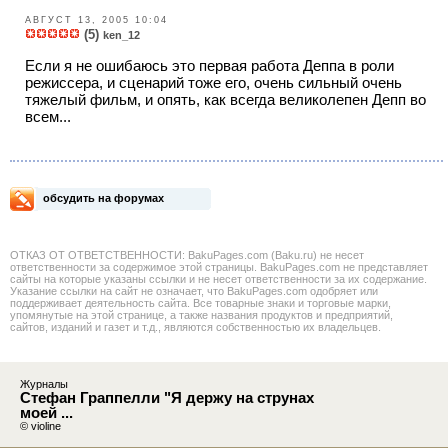
АВГУСТ 13, 2005 10:04
(5)
ken_12
Если я не ошибаюсь это первая работа Деппа в роли
режиссера, и сценарий тоже его, очень сильный очень
тяжелый фильм, и опять, как всегда великолепен Депп во
всем...
обсудить на форумах
ОТКАЗ ОТ ОТВЕТСТВЕННОСТИ: BakuPages.com (Baku.ru) не несет
ответственности за содержимое этой страницы. BakuPages.com не представляет
сайты на которые указаны ссылки и не несет ответственности за их содержание.
Указание ссылки на сайт не означает, что BakuPages.com одобряет или
поддерживает деятельность сайта. Все товарные знаки и торговые марки,
упомянутые на этой странице, а также названия продуктов и предприятий,
сайтов, изданий и газет и т.д., являются собственностью их владельцев.
Журналы
Стефан Граппелли "Я держу на струнах
моей ...
© violine