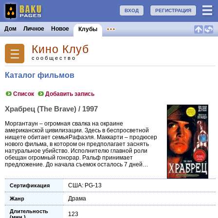
ВХОД
РЕГИСТРАЦИЯ
Дом
Личное
Новое
Клубы
Кино Клуб
сообщество
Каталог фильмов
Список
Добавить запись
Храбрец (The Brave) / 1997
Моргантаун – огромная свалка на окраине
американской цивилизации. Здесь в беспросветной
нищете обитает семьяРафаэля. Маккарти – продюсер
нового фильма, в котором он предполагает заснять
натуральное убийство. Исполнителю главной роли
обещан огромный гонорар. Ральф принимает
предложение. До начала съемок осталось 7 дней…
США: PG-13
Сертификация
Драма
Жанр
Длительность
123
(мин.)