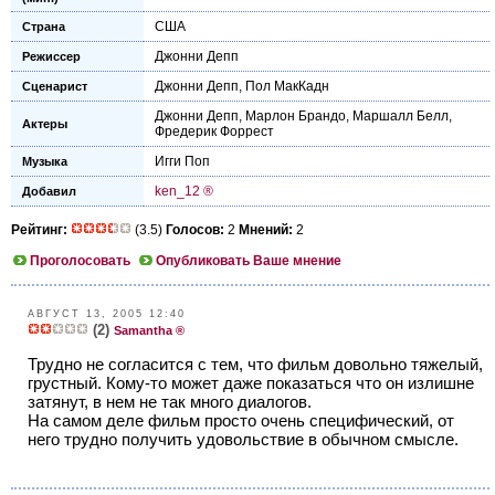
США
Страна
Джонни Депп
Режиссер
Джонни Депп
,
Пол МакКадн
Сценарист
Джонни Депп
,
Марлон Брандо
,
Маршалл Белл
,
Актеры
Фредерик Форрест
Игги Поп
Музыка
ken_12 ®
Добавил
Рейтинг:
(3.5)
Голосов:
2
Мнений:
2
Проголосовать
Опубликовать Ваше мнение
АВГУСТ 13, 2005 12:40
(2)
Samantha ®
Трудно не согласится с тем, что фильм довольно тяжелый,
грустный. Кому-то может даже показаться что он излишне
затянут, в нем не так много диалогов.
На самом деле фильм просто очень специфический, от
него трудно получить удовольствие в обычном смысле.