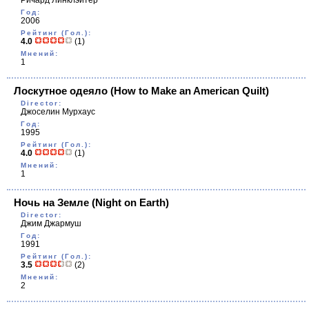
Ричард Линклэйтер
Год:
2006
Рейтинг (Гол.):
4.0
(1)
Мнений:
1
Лоскутное одеяло
(How to Make an American Quilt)
Director:
Джоселин Мурхаус
Год:
1995
Рейтинг (Гол.):
4.0
(1)
Мнений:
1
Ночь на Земле
(Night on Earth)
Director:
Джим Джармуш
Год:
1991
Рейтинг (Гол.):
3.5
(2)
Мнений:
2