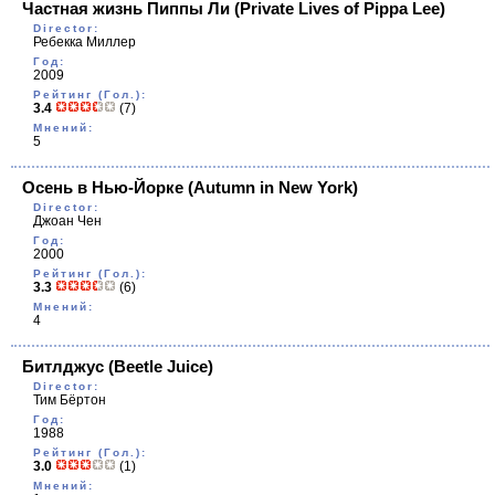
Частная жизнь Пиппы Ли
(Private Lives of Pippa Lee)
Director:
Ребекка Миллер
Год:
2009
Рейтинг (Гол.):
3.4
(7)
Мнений:
5
Осень в Нью-Йорке
(Autumn in New York)
Director:
Джоан Чен
Год:
2000
Рейтинг (Гол.):
3.3
(6)
Мнений:
4
Битлджус
(Beetle Juice)
Director:
Тим Бёртон
Год:
1988
Рейтинг (Гол.):
3.0
(1)
Мнений: