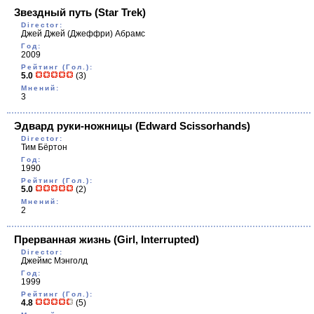
Звездный путь
(Star Trek)
Director:
Джей Джей (Джеффри) Абрамс
Год:
2009
Рейтинг (Гол.):
5.0
(3)
Мнений:
3
Эдвард руки-ножницы
(Edward Scissorhands)
Director:
Тим Бёртон
Год:
1990
Рейтинг (Гол.):
5.0
(2)
Мнений:
2
Прерванная жизнь
(Girl, Interrupted)
Director:
Джеймс Мэнголд
Год:
1999
Рейтинг (Гол.):
4.8
(5)