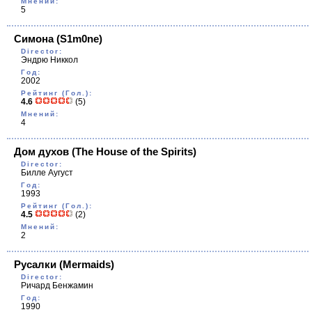
Мнений:
5
Симона
(S1m0ne)
Director:
Эндрю Никкол
Год:
2002
Рейтинг (Гол.):
4.6
(5)
Мнений:
4
Дом духов
(The House of the Spirits)
Director:
Билле Аугуст
Год:
1993
Рейтинг (Гол.):
4.5
(2)
Мнений:
2
Русалки
(Mermaids)
Director:
Ричард Бенжамин
Год:
1990