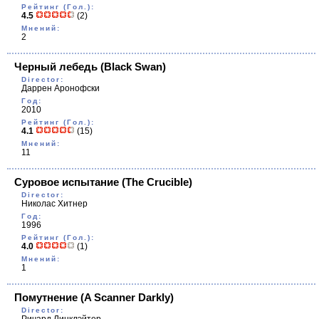
Рейтинг (Гол.):
4.5
(2)
Мнений:
2
Черный лебедь
(Black Swan)
Director:
Даррен Аронофски
Год:
2010
Рейтинг (Гол.):
4.1
(15)
Мнений:
11
Суровое испытание
(The Crucible)
Director:
Николас Хитнер
Год:
1996
Рейтинг (Гол.):
4.0
(1)
Мнений:
1
Помутнение
(A Scanner Darkly)
Director: