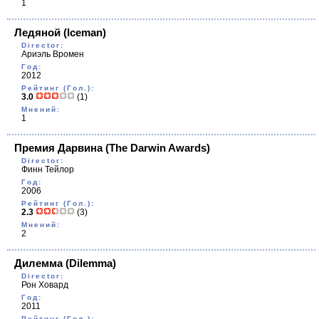
1
Ледяной
(Iceman)
Director:
Ариэль Вромен
Год:
2012
Рейтинг (Гол.):
3.0
(1)
Мнений:
1
Премия Дарвина
(The Darwin Awards)
Director:
Финн Тейлор
Год:
2006
Рейтинг (Гол.):
2.3
(3)
Мнений:
2
Дилемма
(Dilemma)
Director:
Рон Ховард
Год:
2011
Рейтинг (Гол.):