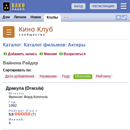
ВХОД
РЕГИСТРАЦИЯ
Дом
Личное
Новое
Клубы
Кино Клуб
сообщество
Каталог: Каталог фильмов: Актеры
Добавить запись
Мнения
Возратиться
Вайнона Райдер
Сортировать по:
Дате добавления
Названию
Году
Мнениям
Рейтингу
Дракула
(Dracula)
Director:
Френсис Форд Коппола
Год:
1992
Рейтинг (Гол.):
5.0
(7)
Мнений:
4