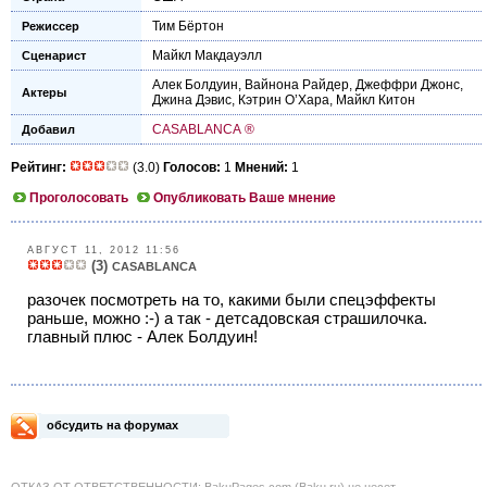
Тим Бёртон
Режиссер
Майкл Макдауэлл
Сценарист
Алек Болдуин
,
Вайнона Райдер
,
Джеффри Джонс
,
Актеры
Джина Дэвис
,
Кэтрин О’Хара
,
Майкл Китон
CASABLANCA ®
Добавил
Рейтинг:
(3.0)
Голосов:
1
Мнений:
1
Проголосовать
Опубликовать Ваше мнение
АВГУСТ 11, 2012 11:56
(3)
CASABLANCA
разочек посмотреть на то, какими были спецэффекты
раньше, можно :-) а так - детсадовская страшилочка.
главный плюс - Алек Болдуин!
обсудить на форумах