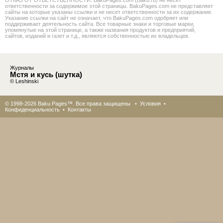
ОТКАЗ ОТ ОТВЕТСТВЕННОСТИ: BakuPages.com (Baku.ru) не несет
ответственности за содержимое этой страницы. BakuPages.com не представляет
сайты на которые указаны ссылки и не несет ответственности за их содержание.
Указание ссылки на сайт не означает, что BakuPages.com одобряет или
поддерживает деятельность сайта. Все товарные знаки и торговые марки,
упомянутые на этой странице, а также названия продуктов и предприятий,
сайтов, изданий и газет и т.д., являются собственностью их владельцев.
Журналы
Мстя и кусь (шутка)
© Leshinski
© 1998-2026 Baku Pages™. Все права защищены •
Условия
•
Конфиденциальность
•
Контакты