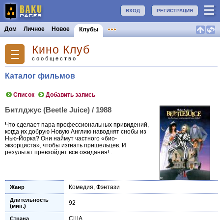
ВХОД
РЕГИСТРАЦИЯ
Дом
Личное
Новое
Клубы
Кино Клуб
сообщество
Каталог фильмов
Список
Добавить запись
Битлджус (Beetle Juice) / 1988
Что сделает пара профессиональных привидений,
когда их добрую Новую Англию наводнят снобы из
Нью-Йорка? Они наймут частного «био-
экзорциста», чтобы изгнать пришельцев. И
результат превзойдет все ожидания!..
Комедия
,
Фэнтази
Жанр
Длительность
92
(мин.)
США
Страна