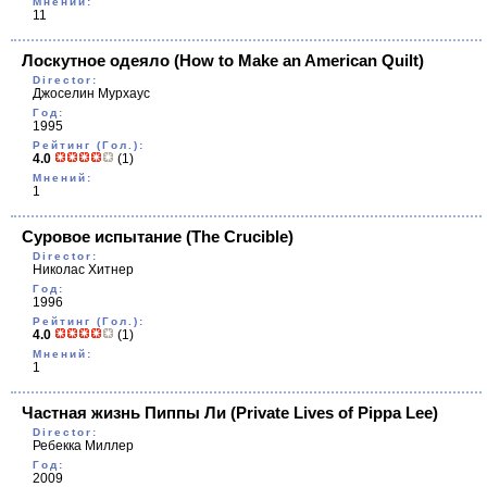
Мнений:
11
Лоскутное одеяло
(How to Make an American Quilt)
Director:
Джоселин Мурхаус
Год:
1995
Рейтинг (Гол.):
4.0
(1)
Мнений:
1
Суровое испытание
(The Crucible)
Director:
Николас Хитнер
Год:
1996
Рейтинг (Гол.):
4.0
(1)
Мнений:
1
Частная жизнь Пиппы Ли
(Private Lives of Pippa Lee)
Director:
Ребекка Миллер
Год:
2009