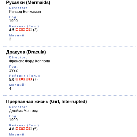
Русалки
(Mermaids)
Director:
Ричард Бенжамин
Год:
1990
Рейтинг (Гол.):
4.5
(2)
Мнений:
2
Дракула
(Dracula)
Director:
Френсис Форд Коппола
Год:
1992
Рейтинг (Гол.):
5.0
(7)
Мнений:
4
Прерванная жизнь
(Girl, Interrupted)
Director:
Джеймс Мэнголд
Год:
1999
Рейтинг (Гол.):
4.8
(5)
Мнений: