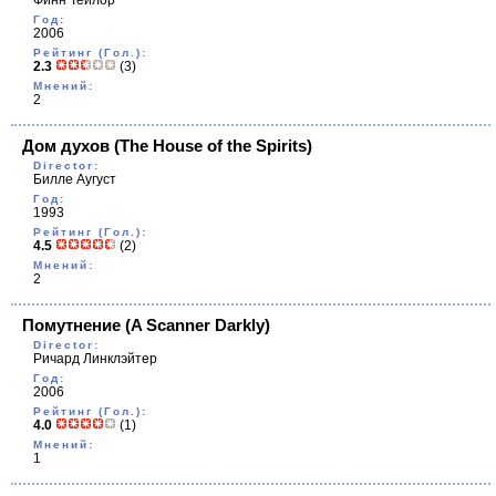
Финн Тейлор
Год:
2006
Рейтинг (Гол.):
2.3
(3)
Мнений:
2
Дом духов
(The House of the Spirits)
Director:
Билле Аугуст
Год:
1993
Рейтинг (Гол.):
4.5
(2)
Мнений:
2
Помутнение
(A Scanner Darkly)
Director:
Ричард Линклэйтер
Год:
2006
Рейтинг (Гол.):
4.0
(1)
Мнений:
1