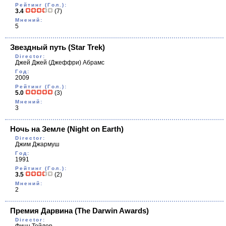
Рейтинг (Гол.):
3.4
(7)
Мнений:
5
Звездный путь
(Star Trek)
Director:
Джей Джей (Джеффри) Абрамс
Год:
2009
Рейтинг (Гол.):
5.0
(3)
Мнений:
3
Ночь на Земле
(Night on Earth)
Director:
Джим Джармуш
Год:
1991
Рейтинг (Гол.):
3.5
(2)
Мнений:
2
Премия Дарвина
(The Darwin Awards)
Director: