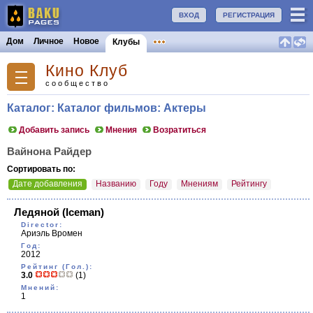
ВХОД
РЕГИСТРАЦИЯ
Дом
Личное
Новое
Клубы
Кино Клуб
сообщество
Каталог: Каталог фильмов: Актеры
Добавить запись
Мнения
Возратиться
Вайнона Райдер
Сортировать по:
Дате добавления
Названию
Году
Мнениям
Рейтингу
Ледяной
(Iceman)
Director:
Ариэль Вромен
Год:
2012
Рейтинг (Гол.):
3.0
(1)
Мнений:
1