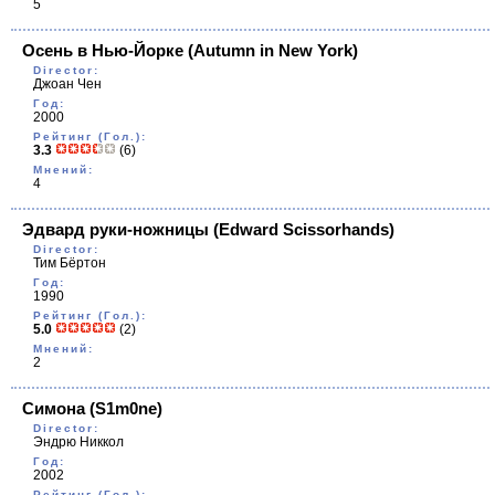
5
Осень в Нью-Йорке
(Autumn in New York)
Director:
Джоан Чен
Год:
2000
Рейтинг (Гол.):
3.3
(6)
Мнений:
4
Эдвард руки-ножницы
(Edward Scissorhands)
Director:
Тим Бёртон
Год:
1990
Рейтинг (Гол.):
5.0
(2)
Мнений:
2
Симона
(S1m0ne)
Director:
Эндрю Никкол
Год:
2002
Рейтинг (Гол.):