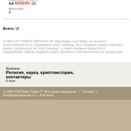
4.6
(5)
Мнений:
4
Всего:
18
ОТКАЗ ОТ ОТВЕТСТВЕННОСТИ: BakuPages.com (Baku.ru) не несет
ответственности за содержимое этой страницы. Все товарные знаки и торговые
марки, упомянутые на этой странице, а также названия продуктов и
предприятий, сайтов, изданий и газет, являются собственностью их владельцев.
Журналы
Религия, наука, криптоистория,
контактеры
© ozor
© 1998-2026 Baku Pages™. Все права защищены •
Условия
•
Конфиденциальность
•
Контакты