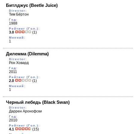
Битлджус
(Beetle Juice)
Director:
Тим Бёртон
Год:
1988
Рейтинг (Гол.):
3.0
(1)
Мнений:
1
Дилемма
(Dilemma)
Director:
Рон Ховард
Год:
2011
Рейтинг (Гол.):
2.0
(1)
Мнений:
1
Черный лебедь
(Black Swan)
Director:
Даррен Аронофски
Год:
2010
Рейтинг (Гол.):
4.1
(15)