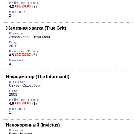
Рейтинг (Гол.):
4.3
(3)
Мнений:
2
Железная хватка
(True Grit)
Director:
Джоэль Коэн, Этан Коэн
Год:
2010
Рейтинг (Гол.):
4.5
(6)
Мнений:
4
Информатор
(The Informant!)
Director:
Стивен Содерберг
Год:
2009
Рейтинг (Гол.):
4.0
(1)
Мнений:
1
Непокоренный
(Invictus)
Director: