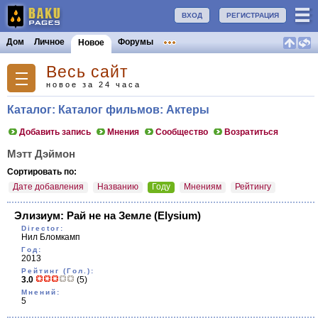
ВХОД
РЕГИСТРАЦИЯ
Дом
Личное
Форумы
Новое
Весь сайт
новое за 24 часа
Каталог: Каталог фильмов: Актеры
Добавить запись
Мнения
Сообщество
Возратиться
Мэтт Дэймон
Сортировать по:
Дате добавления
Названию
Году
Мнениям
Рейтингу
Элизиум: Рай не на Земле
(Elysium)
Director:
Нил Бломкамп
Год:
2013
Рейтинг (Гол.):
3.0
(5)
Мнений:
5