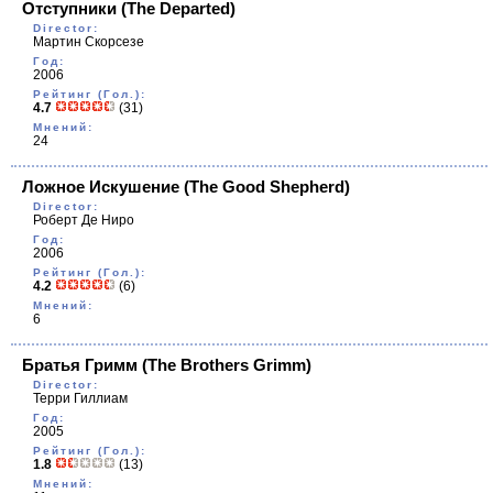
Отступники
(The Departed)
Director:
Мартин Скорсезе
Год:
2006
Рейтинг (Гол.):
4.7
(31)
Мнений:
24
Ложное Искушение
(The Good Shepherd)
Director:
Роберт Де Ниро
Год:
2006
Рейтинг (Гол.):
4.2
(6)
Мнений:
6
Братья Гримм
(The Brothers Grimm)
Director:
Терри Гиллиам
Год:
2005
Рейтинг (Гол.):
1.8
(13)
Мнений: