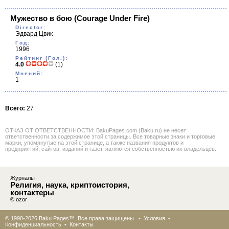
Мужество в бою
(Courage Under Fire)
Director:
Эдвард Цвик
Год:
1996
Рейтинг (Гол.):
4.0
(1)
Мнений:
1
Всего:
27
ОТКАЗ ОТ ОТВЕТСТВЕННОСТИ: BakuPages.com (Baku.ru) не несет
ответственности за содержимое этой страницы. Все товарные знаки и торговые
марки, упомянутые на этой странице, а также названия продуктов и
предприятий, сайтов, изданий и газет, являются собственностью их владельцев.
Журналы
Религия, наука, криптоистория,
контактеры
© ozor
© 1998-2026 Baku Pages™. Все права защищены •
Условия
•
Конфиденциальность
•
Контакты