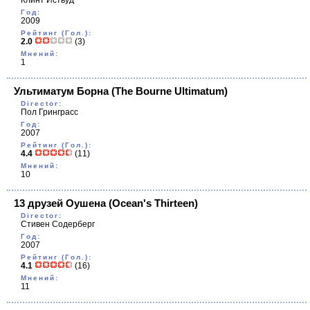
Клинт Иствуд
Год:
2009
Рейтинг (Гол.):
2.0
(3)
Мнений:
1
Ультиматум Борна
(The Bourne Ultimatum)
Director:
Пол Гринграсс
Год:
2007
Рейтинг (Гол.):
4.4
(11)
Мнений:
10
13 друзей Оушена
(Ocean's Thirteen)
Director:
Стивен Содерберг
Год:
2007
Рейтинг (Гол.):
4.1
(16)
Мнений:
11