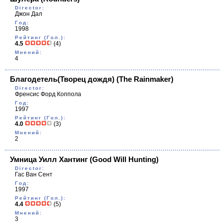
Director:
Джон Дал
Год:
1998
Рейтинг (Гол.):
4.5
(4)
Мнений:
4
Благодетель(Творец дождя)
(The Rainmaker)
Director:
Френсис Форд Коппола
Год:
1997
Рейтинг (Гол.):
4.0
(3)
Мнений:
2
Умница Уилл Хантинг
(Good Will Hunting)
Director:
Гас Ван Сент
Год:
1997
Рейтинг (Гол.):
4.4
(5)
Мнений:
3