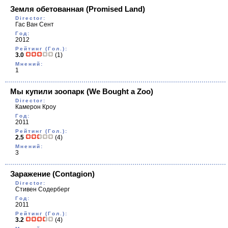
Земля обетованная
(Promised Land)
Director:
Гас Ван Сент
Год:
2012
Рейтинг (Гол.):
3.0
(1)
Мнений:
1
Мы купили зоопарк
(We Bought a Zoo)
Director:
Камерон Кроу
Год:
2011
Рейтинг (Гол.):
2.5
(4)
Мнений:
3
Заражение
(Contagion)
Director:
Стивен Содерберг
Год:
2011
Рейтинг (Гол.):
3.2
(4)