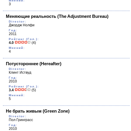
Мнений:
3
Меняющие реальность
(The Adjustment Bureau)
Director:
Джордж Нолфи
Год:
2011
Рейтинг (Гол.):
4.0
(4)
Мнений:
4
Потустороннее
(Hereafter)
Director:
Клинт Иствуд
Год:
2010
Рейтинг (Гол.):
3.4
(5)
Мнений:
5
Не брать живым
(Green Zone)
Director:
Пол Гринграсс
Год:
2010