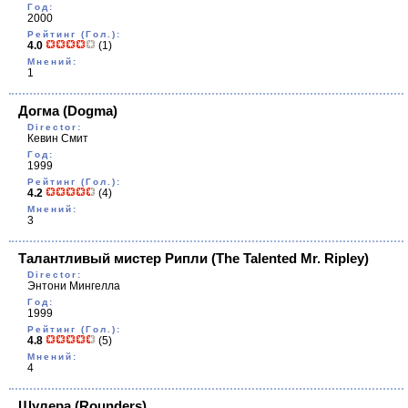
Год:
2000
Рейтинг (Гол.):
4.0
(1)
Мнений:
1
Догма
(Dogma)
Director:
Кевин Смит
Год:
1999
Рейтинг (Гол.):
4.2
(4)
Мнений:
3
Талантливый мистер Рипли
(The Talented Mr. Ripley)
Director:
Энтони Мингелла
Год:
1999
Рейтинг (Гол.):
4.8
(5)
Мнений:
4
Шулера
(Rounders)