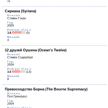
11
Сириана
(Syriana)
Director:
Стивен Гэхан
Год:
2005
Рейтинг (Гол.):
3.8
(5)
Мнений:
4
12 друзей Оушена
(Ocean's Twelve)
Director:
Стивен Содерберг
Год:
2004
Рейтинг (Гол.):
3.0
(13)
Мнений:
8
Превосходство Борна
(The Bourne Supremacy)
Director:
Пол Гринграсс
Год:
2004
Рейтинг (Гол.):