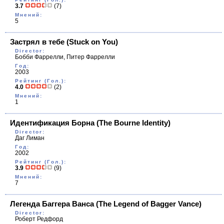
3.7
(7)
Мнений:
5
Застрял в тебе
(Stuck on You)
Director:
Бобби Фаррелли, Питер Фаррелли
Год:
2003
Рейтинг (Гол.):
4.0
(2)
Мнений:
1
Идентификация Борна
(The Bourne Identity)
Director:
Даг Лиман
Год:
2002
Рейтинг (Гол.):
3.9
(9)
Мнений:
7
Легенда Баггера Ванса
(The Legend of Bagger Vance)
Director:
Роберт Редфорд