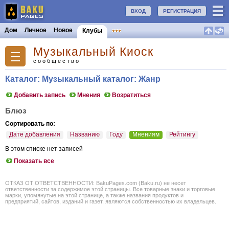
ВХОД
РЕГИСТРАЦИЯ
Дом
Личное
Новое
Клубы
Музыкальный Киоск
сообщество
Каталог: Музыкальный каталог: Жанр
Добавить запись
Мнения
Возратиться
Блюз
Сортировать по:
Дате добавления
Названию
Году
Мнениям
Рейтингу
В этом списке нет записей
Показать все
ОТКАЗ ОТ ОТВЕТСТВЕННОСТИ: BakuPages.com (Baku.ru) не несет
ответственности за содержимое этой страницы. Все товарные знаки и торговые
марки, упомянутые на этой странице, а также названия продуктов и
предприятий, сайтов, изданий и газет, являются собственностью их владельцев.