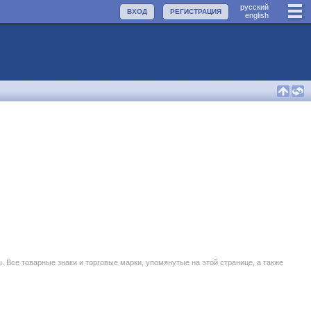
руccкий
ВХОД
РЕГИСТРАЦИЯ
english
се товарные знаки и торговые марки, упомянутые на этой странице, а также