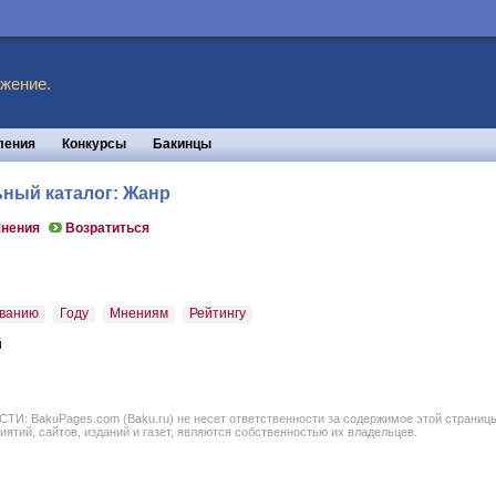
жение.
ления
Конкурсы
Бакинцы
ьный каталог: Жанр
нения
Возратиться
ванию
Году
Мнениям
Рейтингу
й
BakuPages.com (Baku.ru) не несет ответственности за содержимое этой страницы. В
иятий, сайтов, изданий и газет, являются собственностью их владельцев.