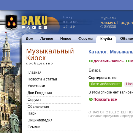
Баку:
Журналы
Бахмут. Продол
08 авг.
© SIG338
17:29
Дом
Личное
Новое
Форумы
Объяв
Клубы
Музыкальный
Каталог: Музыкал
Киоск
Добавить запись
М
сообщество
Блюз
Главная
Сортировать по:
Новости и статьи
Дате добавления
Наз
Участники
В этом списке нет записе
Дни Рождения
Показать все
Форумы
Объявления
ОТКАЗ ОТ ОТВЕТСТВЕННОСТИ: 
Пари
названия продуктов и предпр
Энциклопедия
Cсылки