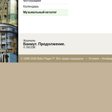
Фотографии
Календарь
Музыкальный каталог
Журналы
Бахмут. Продолжение.
© SIG338
© 1998-2026 Baku Pages™. Все права защищены •
Условия
•
Конфид