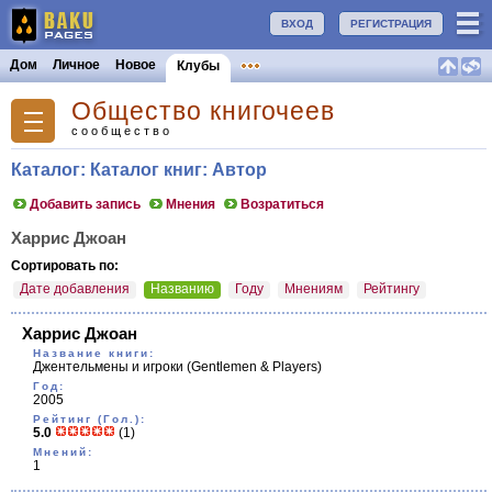
ВХОД
РЕГИСТРАЦИЯ
Дом
Личное
Новое
Клубы
Общество книгочеев
сообщество
Каталог: Каталог книг: Автор
Добавить запись
Мнения
Возратиться
Харрис Джоан
Сортировать по:
Дате добавления
Названию
Году
Мнениям
Рейтингу
Харрис Джоан
Название книги:
Джентельмены и игроки
(Gentlemen & Players)
Год:
2005
Рейтинг (Гол.):
5.0
(1)
Мнений:
1