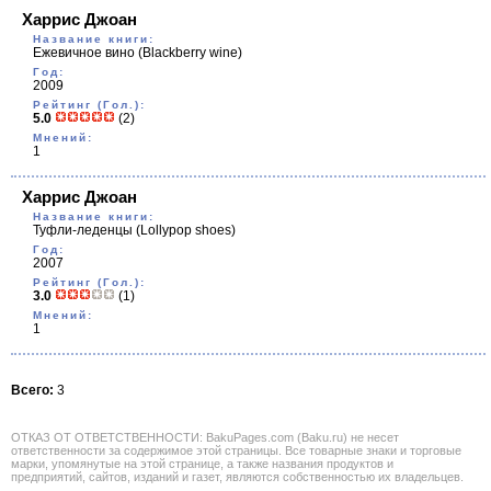
Харрис Джоан
Название книги:
Ежевичное вино
(Blackberry wine)
Год:
2009
Рейтинг (Гол.):
5.0
(2)
Мнений:
1
Харрис Джоан
Название книги:
Туфли-леденцы
(Lollypop shoes)
Год:
2007
Рейтинг (Гол.):
3.0
(1)
Мнений:
1
Всего:
3
ОТКАЗ ОТ ОТВЕТСТВЕННОСТИ: BakuPages.com (Baku.ru) не несет
ответственности за содержимое этой страницы. Все товарные знаки и торговые
марки, упомянутые на этой странице, а также названия продуктов и
предприятий, сайтов, изданий и газет, являются собственностью их владельцев.