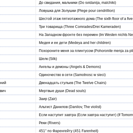
До свидания, мальчики
(Do svidanija, malchiki)
Ловушка для Золушки
(Plege pour cendrillion)
Шестой этаж пятиэтажного дома
(The sixth floor of a five
Три товарища
(Three Comrades/Drei Kameraden)
На Западном фронте без перемен
(Im Westen nichts N
Медея и ее дети
(Medeya and her children)
Похороните меня за плинтусом
(Pohoronite menja za pl
Шелк
(Silk)
Ангелы и демоны
(Angels & Demons)
Одиночество в сети
(Samotnosc w sieci)
ений
Двенадцать стульев
(The Twelve Chairs)
вич
Мертвые души
(Dead souls)
Заир
(Zair)
Альтист Данилов
(Danilov, The violist)
Если наступит завтра (Если завтра наступит)
(If Tomor
Реки
(Rivers)
451° по Фаренгейту
(451 Farenheit)