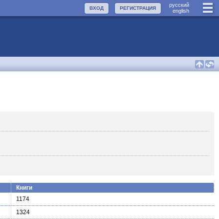
руccкий
ВХОД
РЕГИСТРАЦИЯ
english
Книги
1174
1324