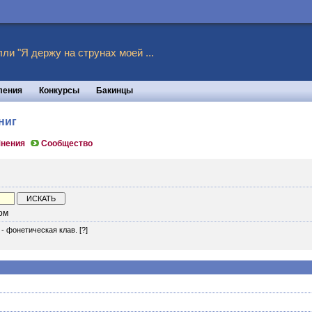
ли "Я держу на струнах моей ...
ления
Конкурсы
Бакинцы
ниг
нения
Сообщество
ом
 - фонетическая клав.
[?]