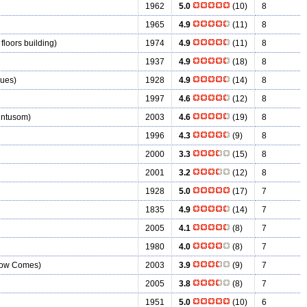
1962
5.0
(10)
8
1965
4.9
(11)
8
 floors building)
1974
4.9
(11)
8
1937
4.9
(18)
8
eues)
1928
4.9
(14)
8
1997
4.6
(12)
8
intusom)
2003
4.6
(19)
8
1996
4.3
(9)
8
2000
3.3
(15)
8
2001
3.2
(12)
8
1928
5.0
(17)
7
1835
4.9
(14)
7
2005
4.1
(8)
7
1980
4.0
(8)
7
row Comes)
2003
3.9
(9)
7
2005
3.8
(8)
7
1951
5.0
(10)
6