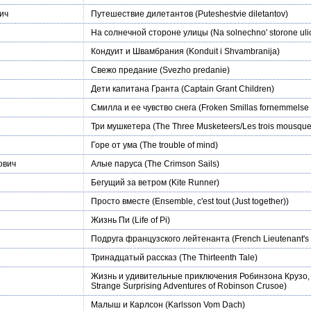
ич
Путешествие дилетантов
(Puteshestvie diletantov)
На солнечной стороне улицы
(Na solnechno' storone ulic
Кондуит и Швамбрания
(Konduit i Shvambranija)
Свежо предание
(Svezho predanie)
Дети капитана Гранта
(Captain Grant Children)
Смилла и ее чувство снега
(Froken Smillas fornemmelse 
Три мушкетера
(The Three Musketeers/Les trois mousque
Горе от ума
(The trouble of mind)
ович
Алые паруса
(The Crimson Sails)
Бегущий за ветром
(Kite Runner)
Просто вместе
(Ensemble, c'est tout (Just together))
Жизнь Пи
(Life of Pi)
Подруга французского лейтенанта
(French Lieutenant'
Тринадцатый рассказ
(The Thirteenth Tale)
Жизнь и удивительные приключения Робинзона Крузо,
Strange Surprising Adventures of Robinson Crusoe)
Малыш и Карлсон
(Karlsson Vom Dach)