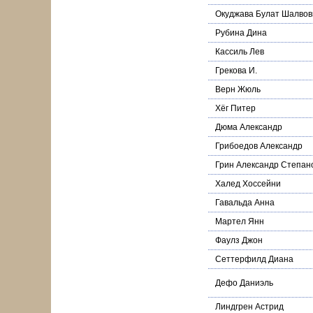
Окуджава Булат Шалвов
Рубина Дина
Кассиль Лев
Грекова И.
Верн Жюль
Хёг Питер
Дюма Александр
Грибоедов Александр
Грин Александр Степан
Халед Хоссейни
Гавальда Анна
Мартел Янн
Фаулз Джон
Сеттерфилд Диана
Дефо Даниэль
Линдгрен Астрид