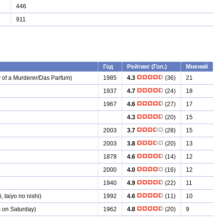
446
911
Год
Рейтинг (Гол.)
Мнений
 of a Murderer/Das Parfum)
1985
4.3
(36)
21
1937
4.7
(24)
18
1967
4.6
(27)
17
4.3
(20)
15
2003
3.7
(28)
15
2003
3.8
(20)
13
1878
4.6
(14)
12
2000
4.0
(16)
12
1940
4.9
(22)
11
 taiyo no nishi)
1992
4.6
(11)
10
 on Saturday)
1962
4.8
(20)
9