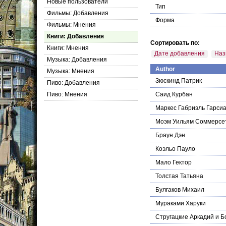
Новые пользователи
Тип
Фильмы: Добавления
Форма
Фильмы: Мнения
Книги: Добавления
Сортировать по:
Книги: Мнения
Дате добавления
Наз
Музыка: Добавления
Author
Музыка: Мнения
Зюскинд Патрик
Пиво: Добавления
Пиво: Мнения
Саид Курбан
Маркес Габриэль Гарси
Моэм Уильям Соммерсе
Браун Дэн
Коэльо Пауло
Мало Гектор
Толстая Татьяна
Булгаков Михаил
Мураками Харуки
Стругацкие Аркадий и Б