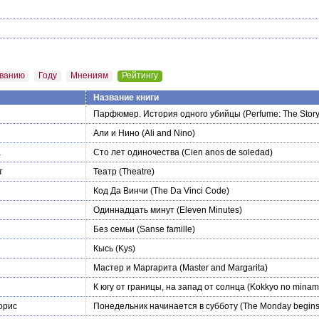
ванию
Году
Мнениям
Рейтингу
Название книги
Парфюмер. История одного убийцы
(Perfume: The Story
Али и Нино
(Ali and Nino)
а
Сто лет одиночества
(Cien anos de soledad)
т
Театр
(Theatre)
Код Да Винчи
(The Da Vinci Code)
Одиннадцать минут
(Eleven Minutes)
Без семьи
(Sanse famille)
Кысь
(Kys)
Мастер и Маргарита
(Master and Margarita)
К югу от границы, на запад от солнца
(Kokkyo no minami,
орис
Понедельник начинается в субботу
(The Monday begins