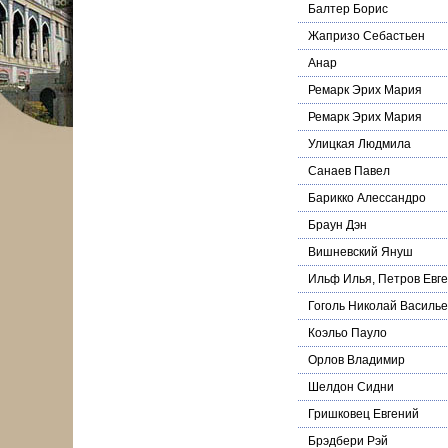
Балтер Борис
Жапризо Себастьен
Анар
Ремарк Эрих Мария
Ремарк Эрих Мария
Улицкая Людмила
Санаев Павел
Барикко Алессандро
Браун Дэн
Вишневский Януш
Ильф Илья, Петров Евг
Гоголь Николай Василье
Коэльо Пауло
Орлов Владимир
Шелдон Сидни
Гришковец Евгений
Брэдбери Рэй