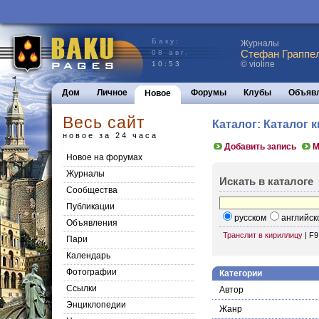
Баку:
Журналы
Стефан Граппел
08 авг.
© violine
10:53
Дом
Личное
Форумы
Клубы
Объяв
Новое
Весь сайт
Каталог: Каталог к
новое за 24 часа
Добавить запись
М
Новое на форумах
Журналы
Искать в каталоге
Сообщества
Публикации
русском
английск
Объявления
Транслит в кириллицу
|
F9
Пари
Календарь
Фотографии
Категории
Ссылки
Автор
Энциклопедии
Жанр