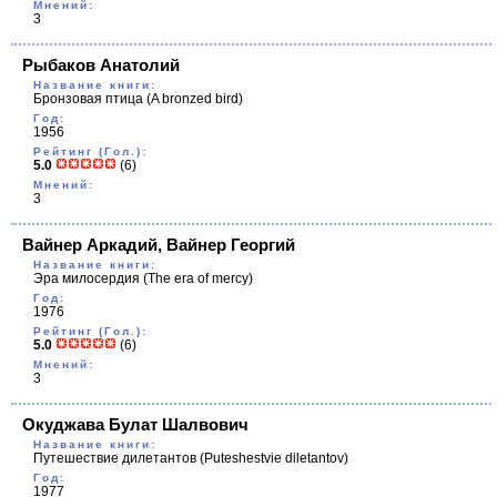
Мнений:
3
Рыбаков Анатолий
Название книги:
Бронзовая птица
(A bronzed bird)
Год:
1956
Рейтинг (Гол.):
5.0
(6)
Мнений:
3
Вайнер Аркадий, Вайнер Георгий
Название книги:
Эра милосердия
(Тhe era of mercy)
Год:
1976
Рейтинг (Гол.):
5.0
(6)
Мнений:
3
Окуджава Булат Шалвович
Название книги:
Путешествие дилетантов
(Puteshestvie diletantov)
Год:
1977