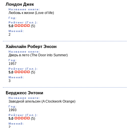
Лондон Джек
Название книги:
Любовь к жизни
(Love of life)
Год:
Рейтинг (Гол.):
5.0
(5)
Мнений:
2
Хайнлайн Роберт Энсон
Название книги:
Дверь в лето
(The Door into Summer)
Год:
1957
Рейтинг (Гол.):
5.0
(5)
Мнений:
3
Берджесс Энтони
Название книги:
Заводной апельсин
(A Clockwork Orange)
Год:
1993
Рейтинг (Гол.):
5.0
(5)
Мнений:
2