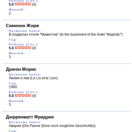
Рейтинг (Гол.):
5.0
(4)
Мнений:
2
Сименон Жорж
Название книги:
В подвалах отеля "Мажестик"
(In the basement of the hotel "Majestic")
Год:
Рейтинг (Гол.):
5.0
(4)
Мнений:
3
Дрюон Морис
Название книги:
Лилия и лев
(Le Lis et le Lion)
Год:
1960
Рейтинг (Гол.):
5.0
(4)
Мнений:
3
Дюрренматт Фридрих
Название книги:
Авария
(Die Panne (Eine noch mogliche Geschichte))
Год: