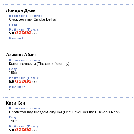
Лондон Джек
Название книги:
Смок Беллью
(Smoke Bellyu)
Год:
Рейтинг (Гол.):
5.0
(7)
Мнений:
1
Азимов Айзек
Название книги:
Конец вечности
(The end of eternity)
Год:
1955
Рейтинг (Гол.):
5.0
(7)
Мнений:
1
Кизи Кен
Название книги:
Пролетая над гнездом кукушки
(One Flew Over the Cuckoo's Nest)
Год:
1962
Рейтинг (Гол.):
5.0
(7)