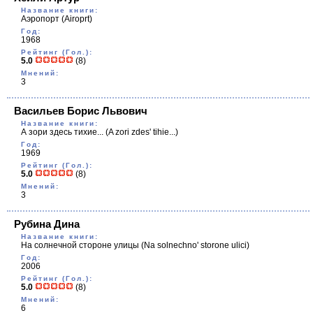
Название книги:
Аэропорт
(Аiroprt)
Год:
1968
Рейтинг (Гол.):
5.0
(8)
Мнений:
3
Васильев Борис Львович
Название книги:
А зори здесь тихие...
(A zori zdes' tihie...)
Год:
1969
Рейтинг (Гол.):
5.0
(8)
Мнений:
3
Рубина Дина
Название книги:
На солнечной стороне улицы
(Na solnechno' storone ulici)
Год:
2006
Рейтинг (Гол.):
5.0
(8)
Мнений:
6