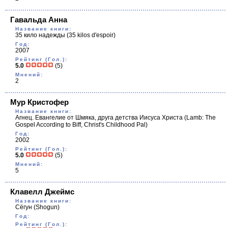
Гавальда Анна
Название книги:
35 кило надежды
(35 kilos d'espoir)
Год:
2007
Рейтинг (Гол.):
5.0
(5)
Мнений:
2
Мур Кристофер
Название книги:
Агнец. Евангелие от Шмяка, друга детства Иисуса Христа
(Lamb: The
Gospel According to Biff, Christ's Childhood Pal)
Год:
2002
Рейтинг (Гол.):
5.0
(5)
Мнений:
5
Клавелл Джеймс
Название книги:
Сёгун
(Shogun)
Год:
Рейтинг (Гол.):