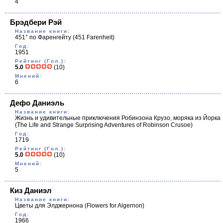
4
Брэдбери Рэй
Название книги:
451° по Фаренгейту
(451 Farenheit)
Год:
1951
Рейтинг (Гол.):
5.0
(10)
Мнений:
6
Дефо Даниэль
Название книги:
Жизнь и удивительные приключения Робинзона Крузо, моряка из Йорка
(The Life and Strange Surprising Adventures of Robinson Crusoe)
Год:
1719
Рейтинг (Гол.):
5.0
(10)
Мнений:
5
Киз Даниэл
Название книги:
Цветы для Элджернона
(Flowers for Algernon)
Год:
1966