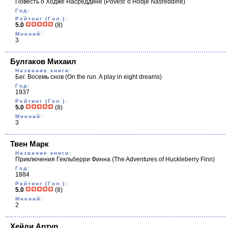
Повесть о Ходже Насреддине
(Povest' o Hodje Nasreddine)
Год:
Рейтинг (Гол.):
5.0
(8)
Мнений:
3
Булгаков Михаил
Название книги:
Бег. Восемь снов
(On the run. A play in eight dreams)
Год:
1937
Рейтинг (Гол.):
5.0
(8)
Мнений:
3
Твен Марк
Название книги:
Приключения Гекльберри Финна
(The Adventures of Huckleberry Finn)
Год:
1884
Рейтинг (Гол.):
5.0
(8)
Мнений:
2
Хейли Артур