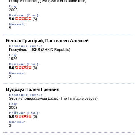
Оскар и Розовая Дама
(Oscar et la dame rose)
Год:
2002
Рейтинг (Гол.):
5.0
(6)
Мнений:
5
Белых Григорий, Пантелеев Алексей
Название книги:
Республика ШКИД
(SHKID Republic)
Год:
1926
Рейтинг (Гол.):
5.0
(6)
Мнений:
2
Вудхауз Пэлем Гренвил
Название книги:
Этот неподражаемый Дживс
(The Inimitable Jeeves)
Год:
2003
Рейтинг (Гол.):
5.0
(6)
Мнений:
3