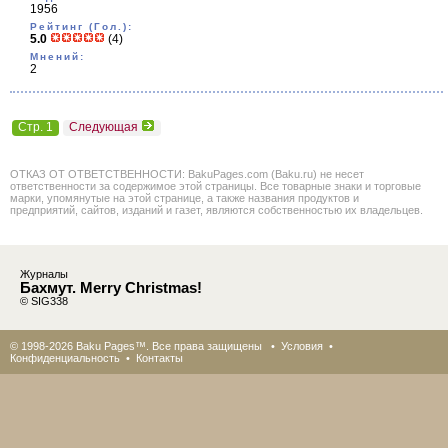
1956
Рейтинг (Гол.):
5.0
(4)
Мнений:
2
Стр. 1
Следующая
ОТКАЗ ОТ ОТВЕТСТВЕННОСТИ: BakuPages.com (Baku.ru) не несет
ответственности за содержимое этой страницы. Все товарные знаки и торговые
марки, упомянутые на этой странице, а также названия продуктов и
предприятий, сайтов, изданий и газет, являются собственностью их владельцев.
Журналы
Бахмут. Merry Christmas!
© SIG338
© 1998-2026 Baku Pages™. Все права защищены •
Условия
•
Конфиденциальность
•
Контакты