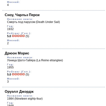
Мнений:
4
Сноу, Чарльз Перси
Название книги:
Смерть под парусом
(Death Under Sail)
Год:
1932
Рейтинг (Гол.):
5.0
(5)
Мнений:
2
Дрюон Морис
Название книги:
Узница Шато-Гайяра
(La Reine еtranglеe)
Год:
1955
Рейтинг (Гол.):
5.0
(5)
Мнений:
3
Оруэлл Джордж
Название книги:
1984
(Nineteen eighty-four)
Год:
1948