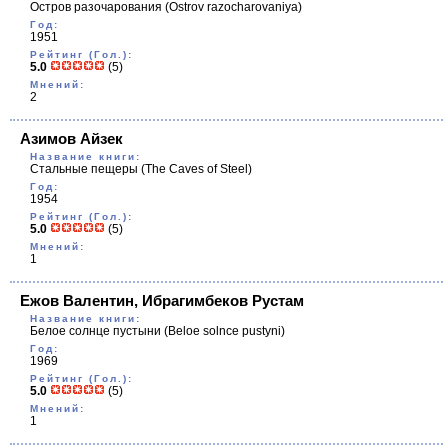
Остров разочарования
(Ostrov razocharovaniya)
Год:
1951
Рейтинг (Гол.):
5.0
(5)
Мнений:
2
Азимов Айзек
Название книги:
Стальные пещеры
(The Caves of Steel)
Год:
1954
Рейтинг (Гол.):
5.0
(5)
Мнений:
1
Ежов Валентин, Ибрагимбеков Рустам
Название книги:
Белое солнце пустыни
(Beloe solnce pustyni)
Год:
1969
Рейтинг (Гол.):
5.0
(5)
Мнений:
1