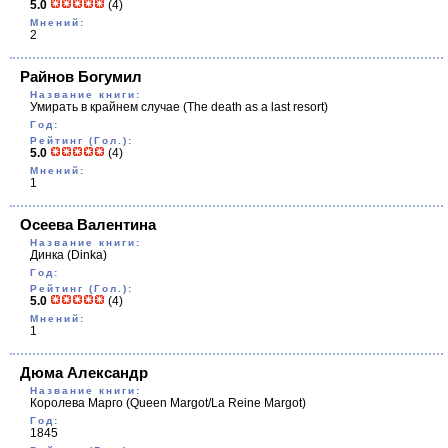
5.0
(4)
Мнений:
2
Райнов Богумил
Название книги:
Умирать в крайнем случае
(The death as a last resort)
Год:
Рейтинг (Гол.):
5.0
(4)
Мнений:
1
Осеева Валентина
Название книги:
Динка
(Dinka)
Год:
Рейтинг (Гол.):
5.0
(4)
Мнений:
1
Дюма Александр
Название книги:
Королева Марго
(Queen Margot/La Reine Margot)
Год:
1845