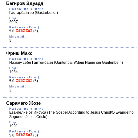
Багиров Эдуард
Название книги:
Гастарбайтер
(Gastarbeiter)
Год:
2007
Рейтинг (Гол.):
5.0
(6)
Мнений:
3
Фриш Макс
Название книги:
Назову себя Гантенбайн
(Gantenbain/Mein Name sei Gantenbein)
Год:
1964
Рейтинг (Гол.):
5.0
(5)
Мнений:
3
Сарамаго Жозе
Название книги:
Евангелие от Иисуса
(The Gospel According to Jesus Christ/O Evangelho
Segundo Jesus Cristo)
Год:
1991
Рейтинг (Гол.):
5.0
(5)