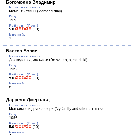
Богомолов Владимир
Название книги:
Момент истины
(Moment istiny)
Год:
1973
Рейтинг (Гол.):
5.0
(10)
Мнений:
2
Балтер Борис
Название книги:
До свидания, мальчики
(Do svidanija, malchiki)
Год:
1962
Рейтинг (Гол.):
5.0
(10)
Мнений:
8
Даррелл Джеральд
Название книги:
Моя семья и другие звери
(My family and other animals)
Год:
1956
Рейтинг (Гол.):
5.0
(10)
Мнений: