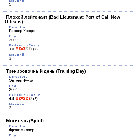
Мнений:
5
Плохой лейтенант
(Bad Lieutenant: Port of Call New
Orleans)
Director:
Вернер Херцог
Год:
2009
Рейтинг (Гол.):
3.0
(3)
Мнений:
3
Тренировочный день
(Training Day)
Director:
Энтони Фукуа
Год:
2001
Рейтинг (Гол.):
4.5
(2)
Мнений:
2
Мститель
(Spirit)
Director:
Фрэнк Миллер
Год: