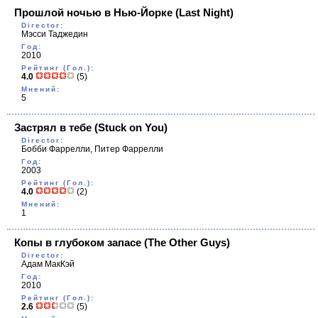
Прошлой ночью в Нью-Йорке
(Last Night)
Director:
Мэсси Таджедин
Год:
2010
Рейтинг (Гол.):
4.0
(5)
Мнений:
5
Застрял в тебе
(Stuck on You)
Director:
Бобби Фаррелли, Питер Фаррелли
Год:
2003
Рейтинг (Гол.):
4.0
(2)
Мнений:
1
Копы в глубоком запасе
(The Other Guys)
Director:
Адам МакКэй
Год:
2010
Рейтинг (Гол.):
2.6
(5)