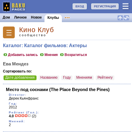
ВХОД
РЕГИСТРАЦИЯ
Дом
Личное
Новое
Клубы
Кино Клуб
сообщество
Каталог: Каталог фильмов: Актеры
Добавить запись
Мнения
Возратиться
Ева Мендез
Сортировать по:
Дате добавления
Названию
Году
Мнениям
Рейтингу
Место под соснами
(The Place Beyond the Pines)
Director:
Дерек Кьянфранс
Год:
2012
Рейтинг (Гол.):
4.0
(2)
Мнений:
2