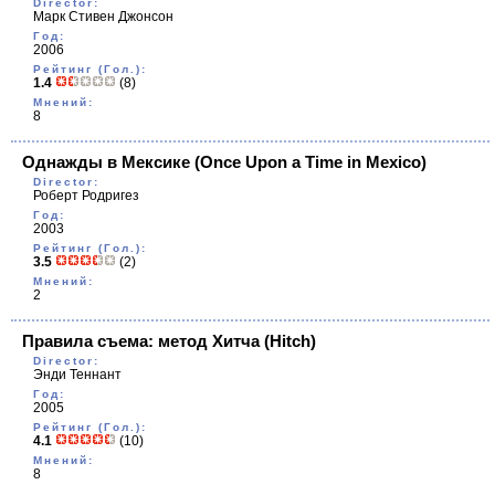
Director:
Марк Стивен Джонсон
Год:
2006
Рейтинг (Гол.):
1.4
(8)
Мнений:
8
Однажды в Мексике
(Once Upon a Time in Mexico)
Director:
Роберт Родригез
Год:
2003
Рейтинг (Гол.):
3.5
(2)
Мнений:
2
Правила съема: метод Хитча
(Hitch)
Director:
Энди Теннант
Год:
2005
Рейтинг (Гол.):
4.1
(10)
Мнений:
8