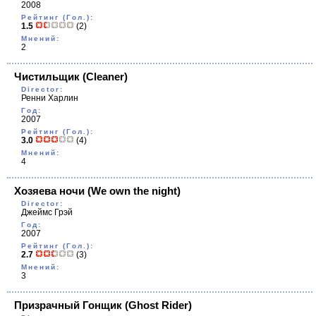
2008
Рейтинг (Гол.):
1.5
(2)
Мнений:
2
Чистильщик
(Cleaner)
Director:
Ренни Харлин
Год:
2007
Рейтинг (Гол.):
3.0
(4)
Мнений:
4
Хозяева ночи
(We own the night)
Director:
Джеймс Грэй
Год:
2007
Рейтинг (Гол.):
2.7
(3)
Мнений:
3
Призрачный Гонщик
(Ghost Rider)