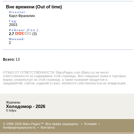
Вне времени
(Out of time)
Director:
Карл Франклин
Год:
2003
Рейтинг (Гол.):
2.7
(3)
Мнений:
2
Всего:
13
ОТКАЗ ОТ ОТВЕТСТВЕННОСТИ: BakuPages.com (Baku.ru) не несет
ответственности за содержимое этой страницы. Все товарные знаки и торговые
марки, упомянутые на этой странице, а также названия продуктов и
предприятий, сайтов, изданий и газет, являются собственностью их владельцев.
Журналы
Холодомор - 2026
© tvlyu
© 1998-2026 Baku Pages™. Все права защищены •
Условия
•
Конфиденциальность
•
Контакты