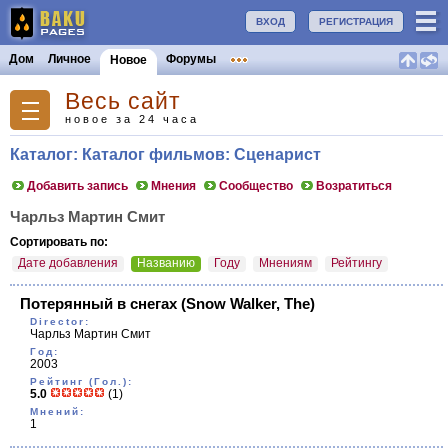
ВХОД
РЕГИСТРАЦИЯ
Дом
Личное
Форумы
Новое
Весь сайт
новое за 24 часа
Каталог: Каталог фильмов: Сценарист
Добавить запись
Мнения
Сообщество
Возратиться
Чарльз Мартин Смит
Сортировать по:
Дате добавления
Названию
Году
Мнениям
Рейтингу
Потерянный в снегах
(Snow Walker, The)
Director:
Чарльз Мартин Смит
Год:
2003
Рейтинг (Гол.):
5.0
(1)
Мнений:
1